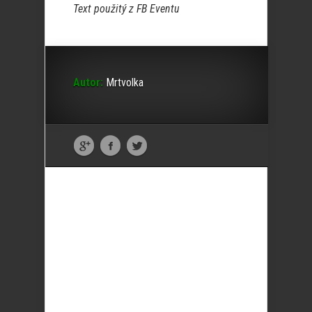
Text použitý z FB Eventu
Autor:
Mrtvolka