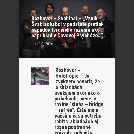
Rozhovor – Švablast – „Vznik
Švablastu bol v podstate pretlak
nápadov tvrdšieho razenia ako
napríklad v Davovej Psychóze…“
mar 17, 2026
Rozhovor –
Holotropic – Ja
zvyknem hovoriť, že
o skladbách
uvažujem skôr ako o
príbehoch, menej v
rovine “sloha – bridge
– refrén”. Čiže mám
väčšinu času potrebu
robit v skladbách aj
rôzne postranné
epizódy, odbočky.