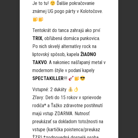
Je to tu!
Ďalšie pokračovanie
známej UG pogo párty v Kolotočove.
Tentokrát do tanca zahrajú ako prví
TRIX
, obľúbená domáca punkovica.
Po nich skvelý alternatívy rock na
liptovský spôsob, kapela
ŽIADNO
TAKVO
. A nakoniec našľapaný metal v
modernom štýle v podaní kapely
SPECTAKILLER
!!!
Vstupné: 2 dukáty
Zľavy: Deti do 15 rokov v sprievode
rodiča* a Ťažko zdravotne postihnutí
majú vstup ZDARMA. Nutnosť
preukázať sa dokladom totožnosti na
vstupe (kartička poistenca/preukaz
ŤZP) *zodpovedná dospelá osoba