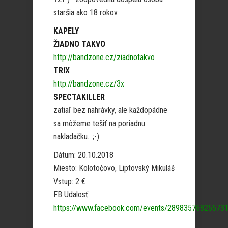
staršia ako 18 rokov
KAPELY
ŽIADNO TAKVO
http://bandzone.cz/ziadnotakvo
TRIX
http://bandzone.cz/3x
SPECTAKILLER
zatiaľ bez nahrávky, ale každopádne
sa môžeme tešiť na poriadnu
nakladačku.. ;-)
Dátum: 20.10.2018
Miesto: Kolotočovo, Liptovský Mikuláš
Vstup: 2 €
FB Udalosť:
https://www.facebook.com/events/289835768255731