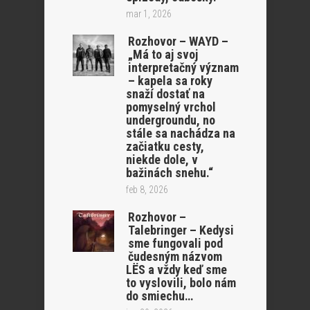
mar 1, 2026
Rozhovor – WAYD –
„Má to aj svoj
interpretačný význam
– kapela sa roky
snaží dostať na
pomyselný vrchol
undergroundu, no
stále sa nachádza na
začiatku cesty,
niekde dole, v
bažinách snehu.“
feb 8, 2026
Rozhovor –
Talebringer – Kedysi
sme fungovali pod
čudesným názvom
LËS a vždy keď sme
to vyslovili, bolo nám
do smiechu…