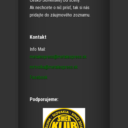
Česko-Slovenskej UG scény.
Ak nechcete o nič prísť, tak si nás
pridajte do záujmového zoznamu.
Kontakt
Info Mail:
metalexpress@metalexpress.sk
mrtvolka@metalexpress.sk
Facebook
Podporujeme: