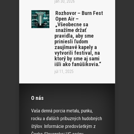
jan 30, 2026
Rozhovor – Burn Fest
Open Air –
„Všeobecne sa
snažíme držať
pravidla, aby sme
priniesli ľudom
zaujímavé kapely a
vytvorili festival, na
ktorý by sme aj sami
išli ako fanúšikovia.“
júl 11, 2025
O nás
Vaša denná porcia metalu, punku,
rocku a ďalších príbuzných hudobných
štýlov. Informácie predovšetkým z