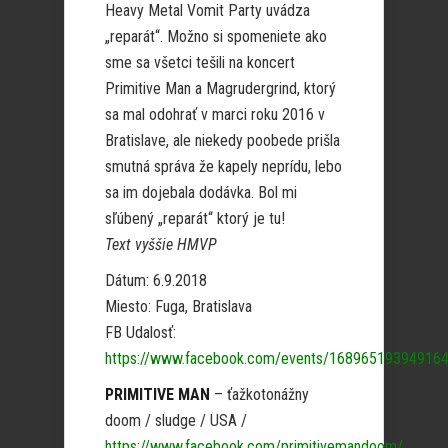
Heavy Metal Vomit Party uvádza
„reparát“. Možno si spomeniete ako
sme sa všetci tešili na koncert
Primitive Man a Magrudergrind, ktorý
sa mal odohrať v marci roku 2016 v
Bratislave, ale niekedy poobede prišla
smutná správa že kapely neprídu, lebo
sa im dojebala dodávka. Bol mi
sľúbený „reparát“ ktorý je tu!
Text vyššie HMVP
Dátum: 6.9.2018
Miesto: Fuga, Bratislava
FB Udalosť:
https://www.facebook.com/events/168965193949164
PRIMITIVE MAN
– ťažkotonážny
doom / sludge / USA /
https://www.facebook.com/primitivemandoom/