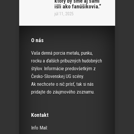
ktorý by sme aj sami
išli ako fanúšikovia.“
júl 11, 2025
O nás
Vaša denná porcia metalu, punku,
rocku a ďalších príbuzných hudobných
štýlov. Informácie predovšetkým z
Česko-Slovenskej UG scény.
Ak nechcete o nič prísť, tak si nás
pridajte do záujmového zoznamu.
Kontakt
Info Mail: