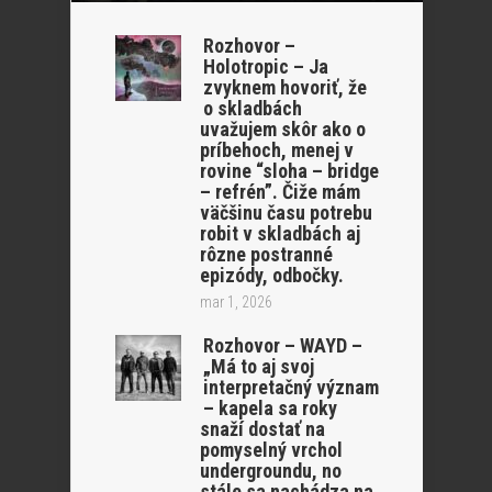
Rozhovor –
Holotropic – Ja
zvyknem hovoriť, že
o skladbách
uvažujem skôr ako o
príbehoch, menej v
rovine “sloha – bridge
– refrén”. Čiže mám
väčšinu času potrebu
robit v skladbách aj
rôzne postranné
epizódy, odbočky.
mar 1, 2026
Rozhovor – WAYD –
„Má to aj svoj
interpretačný význam
– kapela sa roky
snaží dostať na
pomyselný vrchol
undergroundu, no
stále sa nachádza na