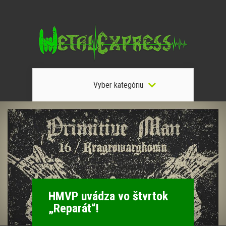
Vyber kategóriu
HMVP uvádza vo štvrtok
„Reparát“!