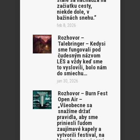
začiatku cesty,
niekde dole, v
bažinách snehu.“
feb 8, 2026
Rozhovor –
Talebringer – Kedysi
sme fungovali pod
čudesným názvom
LËS a vždy keď sme
to vyslovili, bolo nám
do smiechu…
jan 30, 2026
Rozhovor – Burn Fest
Open Air –
„Všeobecne sa
snažíme držať
pravidla, aby sme
priniesli ľudom
zaujímavé kapely a
vytvorili festival, na