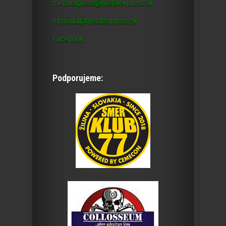
metalexpress@metalexpress.sk
mrtvolka@metalexpress.sk
Facebook
Podporujeme: