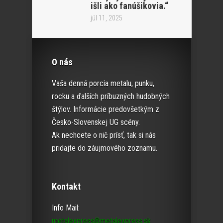
išli ako fanúšikovia.“
júl 11, 2025
O nás
Vaša denná porcia metalu, punku,
rocku a ďalších príbuzných hudobných
štýlov. Informácie predovšetkým z
Česko-Slovenskej UG scény.
Ak nechcete o nič prísť, tak si nás
pridajte do záujmového zoznamu.
Kontakt
Info Mail:
metalexpress@metalexpress.sk