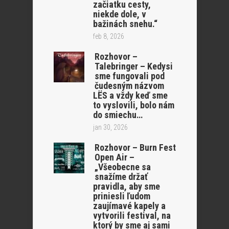
začiatku cesty,
niekde dole, v
bažinách snehu.“
feb 8, 2026
Rozhovor –
Talebringer – Kedysi
sme fungovali pod
čudesným názvom
LËS a vždy keď sme
to vyslovili, bolo nám
do smiechu…
jan 30, 2026
Rozhovor – Burn Fest
Open Air –
„Všeobecne sa
snažíme držať
pravidla, aby sme
priniesli ľudom
zaujímavé kapely a
vytvorili festival, na
ktorý by sme aj sami