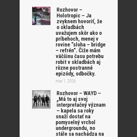
Rozhovor –
Holotropic – Ja
zvyknem hovoriť, že
o skladbách
uvažujem skôr ako o
príbehoch, menej v
rovine “sloha – bridge
– refrén”. Čiže mám
väčšinu času potrebu
robit v skladbách aj
rôzne postranné
epizódy, odbočky.
mar 1, 2026
Rozhovor – WAYD –
„Má to aj svoj
interpretačný význam
– kapela sa roky
snaží dostať na
pomyselný vrchol
undergroundu, no
stále sa nachádza na