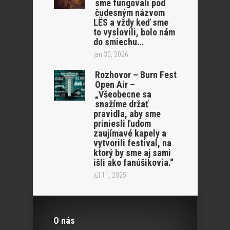
sme fungovali pod
čudesným názvom
LËS a vždy keď sme
to vyslovili, bolo nám
do smiechu…
jan 30, 2026
Rozhovor – Burn Fest
Open Air –
„Všeobecne sa
snažíme držať
pravidla, aby sme
priniesli ľudom
zaujímavé kapely a
vytvorili festival, na
ktorý by sme aj sami
išli ako fanúšikovia.“
júl 11, 2025
O nás