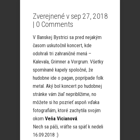
Zverejnené v sep 27, 2018
|
0 Comments
V Banskej Bystrici sa pred nejakým
časom uskutočnil koncert, kde
odohrali tri zahraničné mená –
Kalevala, Grimner a Vorgrum. Všetky
spomínané kapely spoločné, že
hudobne ide o pagan, poprípade folk
metal. Aký bol koncert po hudobnej
stránke vám žiaľ nepriblížime, no
môžete si ho pozrieť aspoň vďaka
fotografiám, ktoré zachytila svojim
okom
Veňa Vicianová
.
Nech sa páči, vráťte sa späť k nedeli
16.09.2018 :)