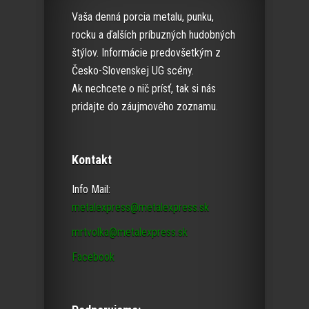
Vaša denná porcia metalu, punku,
rocku a ďalších príbuzných hudobných
štýlov. Informácie predovšetkým z
Česko-Slovenskej UG scény.
Ak nechcete o nič prísť, tak si nás
pridajte do záujmového zoznamu.
Kontakt
Info Mail:
metalexpress@metalexpress.sk
mrtvolka@metalexpress.sk
Facebook