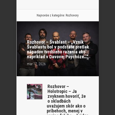
Najnovšie z kategórie:
Rozhovory
Rozhovor – Švablast – „Vznik
Švablastu bol v podstate pretlak
nápadov tvrdšieho razenia ako
napríklad v Davovej Psychóze…“
mar 17, 2026
Rozhovor –
Holotropic – Ja
zvyknem hovoriť, že
o skladbách
uvažujem skôr ako o
príbehoch, menej v