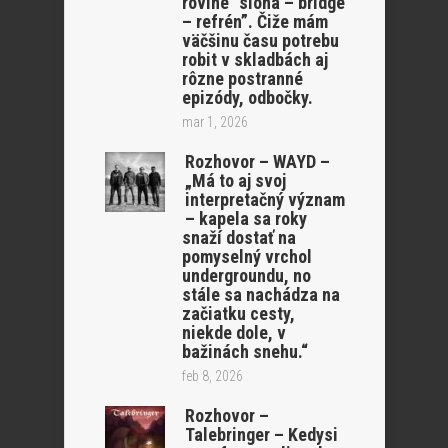
rovine “sloha – bridge
– refrén”. Čiže mám
väčšinu času potrebu
robit v skladbách aj
rôzne postranné
epizódy, odbočky.
mar 1, 2026
Rozhovor – WAYD –
„Má to aj svoj
interpretačný význam
– kapela sa roky
snaží dostať na
pomyselný vrchol
undergroundu, no
stále sa nachádza na
začiatku cesty,
niekde dole, v
bažinách snehu.“
feb 8, 2026
Rozhovor –
Talebringer – Kedysi