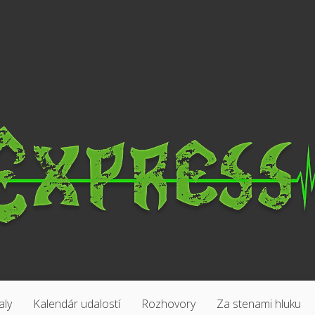
aly
Kalendár udalostí
Rozhovory
Za stenami hluku