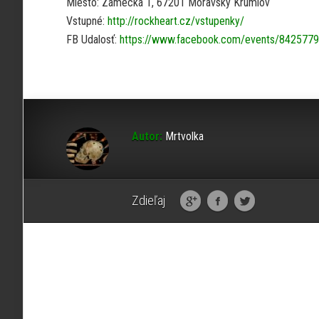
Miesto: Zámecká 1, 67201 Moravský Krumlov
Vstupné:
http://rockheart.cz/vstupenky/
FB Udalosť:
https://www.facebook.com/events/842577
Autor:
Mrtvolka
Zdieľaj