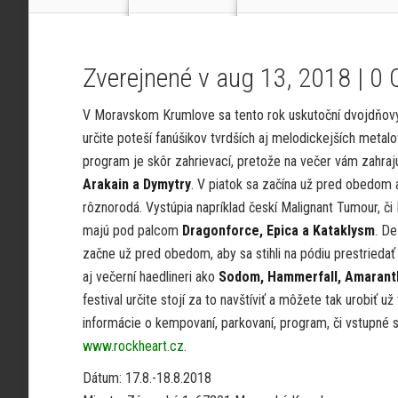
Zverejnené v aug 13, 2018 |
0 
V Moravskom Krumlove sa tento rok uskutoční dvojdňový 
určite poteší fanúšikov tvrdších aj melodickejších metal
program je skôr zahrievací, pretože na večer vám zahrajú
Arakain a Dymytry
. V piatok sa začína už pred obedom 
rôznorodá. Vystúpia napríklad českí Malignant Tumour, č
majú pod palcom
Dragonforce, Epica a Kataklysm
. De
začne už pred obedom, aby sa stihli na pódiu prestriedať
aj večerní haedlineri ako
Sodom, Hammerfall, Amaranth
festival určite stojí za to navštíviť a môžete tak urobiť u
informácie o kempovaní, parkovaní, program, či vstupné 
www.rockheart.cz
.
Dátum: 17.8.-18.8.2018