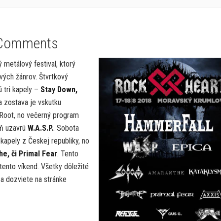
Comments
metálový festival, ktorý
ových žánrov. Štvrtkový
 tri kapely –
Stay Down,
a zostava je vskutku
i Root, no večerný program
ň uzavrú
W.A.S.P.
. Sobota
 kapely z Českej republiky, no
e, či Primal Fear
. Tento
ž tento víkend. Všetky dôležité
sa dozviete na stránke