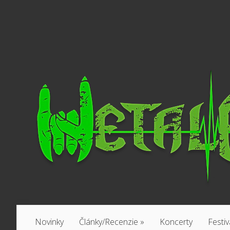
Novinky
Články/Recenzie
»
Koncerty
Festiv