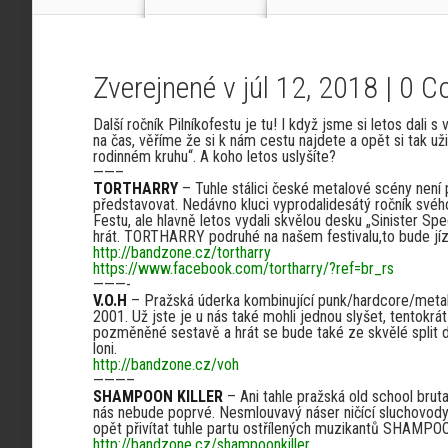
Zverejnené v júl 12, 2018 |
0 C
Další ročník Pilníkofestu je tu! I když jsme si letos dali s
na čas, věříme že si k nám cestu najdete a opět si tak už
rodinném kruhu“. A koho letos uslyšíte?
——–
TORTHARRY
– Tuhle stálici české metalové scény není p
představovat. Nedávno kluci vyprodalidesátý ročník sv
Festu, ale hlavně letos vydali skvělou desku „Sinister Spe
hrát. TORTHARRY podruhé na našem festivalu,to bude jí
http://bandzone.cz/tortharry
https://www.facebook.com/tortharry/?ref=br_rs
———-
V.O.H
– Pražská úderka kombinující punk/hardcore/metal a
2001. Už jste je u nás také mohli jednou slyšet, tentokr
pozměněné sestavě a hrát se bude také ze skvělé split 
loni.
http://bandzone.cz/voh
———–
SHAMPOON KILLER
– Ani tahle pražská old school bruta
nás nebude poprvé. Nesmlouvavý náser ničící sluchovody 
opět přivítat tuhle partu ostřílených muzikantů SHAMP
http://bandzone.cz/shampoonkiller