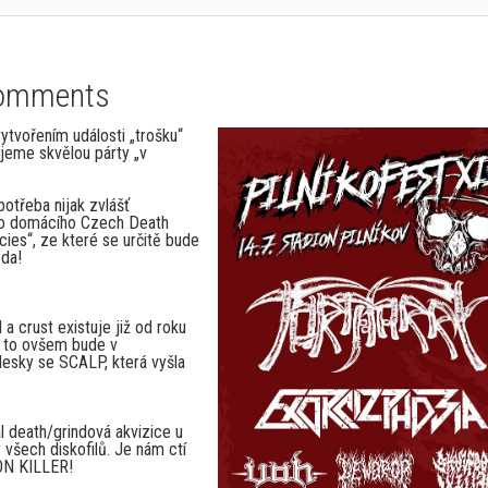
omments
 vytvořením události „trošku“
ijeme skvělou párty „v
otřeba nijak zvlášť
ého domácího Czech Death
cies“, ze které se určitě bude
zda!
 crust existuje již od roku
át to ovšem bude v
desky se SCALP, která vyšla
l death/grindová akvizice u
všech diskofilů. Je nám ctí
OON KILLER!