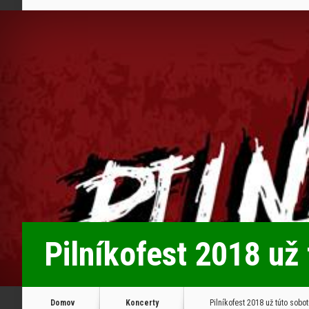
Pilníkofest 2018 už
Domov
Koncerty
Pilníkofest 2018 už túto sobo