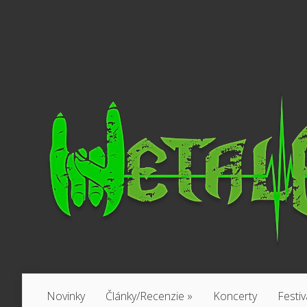
Novinky
Články/Recenzie
»
Koncerty
Festiv