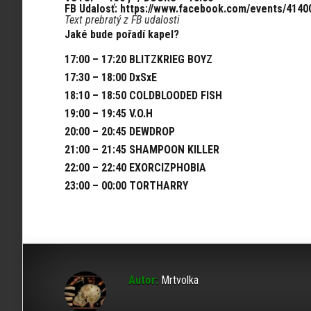
FB Udalosť:
https://www.facebook.com/events/4140
Text prebratý z FB udalosti
Jaké bude pořadí kapel?
17:00 – 17:20 BLITZKRIEG BOYZ
17:30 – 18:00 DxSxE
18:10 – 18:50 COLDBLOODED FISH
19:00 – 19:45 V.O.H
20:00 – 20:45 DEWDROP
21:00 – 21:45 SHAMPOON KILLER
22:00 – 22:40 EXORCIZPHOBIA
23:00 – 00:00 TORTHARRY
Autor:
Mrtvolka