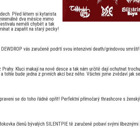
dech. Před létem si kytarista
ně minimálně dva měsíce mimo
estivalu neměli chybět a tak
mínat a zapařit na starý pecky!
 DEWDROP vás zaručeně podrtí svou intenzivní death/grindovou smrští!
z Prahy. Kluci makají na nové desce a tak nám určitě dají ochutnat troch
 tohle bude jedna z prvních akcí bez něho. Všichni jsme zvědaví jak se
praveni se do toho řádně opřít! Perfektní přímočarý thrashcore s žensk
Bokovka členů bývalých SILENTPIE tě zaručeně pobaví svými líbeznými h