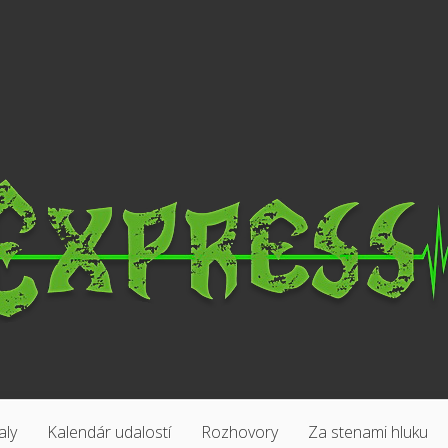
aly
Kalendár udalostí
Rozhovory
Za stenami hluku