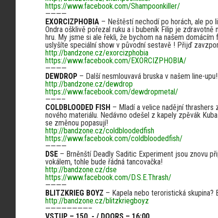
https://www.facebook.com/Shampoonkiller/
————
EXORCIZPHOBIA
– Neštěstí nechodí po horách, ale po li
Ondra ošklivě pořezal ruku a i bubeník Filip je zdravot
hru. My jsme si ale řekli, že bychom na našem domácím f
uslyšíte speciální show v původní sestavě ! Přijď zavzpo
http://bandzone.cz/exorcizphobia
https://www.facebook.com/EXORCIZPHOBIA/
————
DEWDROP
– Další nesmlouvavá bruska v našem line-upu!
http://bandzone.cz/dewdrop
https://www.facebook.com/dewdropmetal/
———–
COLDBLOODED FISH
– Mladí a velice nadějní thrashers 
nového materiálu. Nedávno odešel z kapely zpěvák Kuba a
se změnou popasují!
http://bandzone.cz/coldbloodedfish
https://www.facebook.com/coldbloodedfish/
————
DSE
– Brněnští Deadly Saditic Experiment jsou znovu při
vokálem, tohle bude řádná tancovačka!
http://bandzone.cz/dse
https://www.facebook.com/D.S.E.Thrash/
————
BLITZKRIEG BOYZ
– Kapela nebo teroristická skupina? 
http://bandzone.cz/blitzkriegboyz
————————–
VSTUP – 150 ,- / DOORS – 16:00