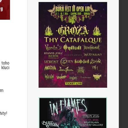
u toho
 kluci
ým
ity!