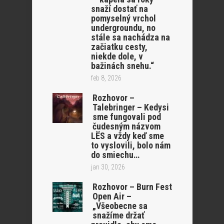
snaží dostať na
pomyselný vrchol
undergroundu, no
stále sa nachádza na
začiatku cesty,
niekde dole, v
bažinách snehu.“
feb 8, 2026
Rozhovor –
Talebringer – Kedysi
sme fungovali pod
čudesným názvom
LËS a vždy keď sme
to vyslovili, bolo nám
do smiechu…
jan 30, 2026
Rozhovor – Burn Fest
Open Air –
„Všeobecne sa
snažíme držať