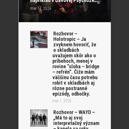
napríklad v Davovej Psychóze…“
mar 17, 2026
Rozhovor –
Holotropic – Ja
zvyknem hovoriť, že
o skladbách
uvažujem skôr ako o
príbehoch, menej v
rovine “sloha – bridge
– refrén”. Čiže mám
väčšinu času potrebu
robit v skladbách aj
rôzne postranné
epizódy, odbočky.
mar 1, 2026
Rozhovor – WAYD –
„Má to aj svoj
interpretačný význam
– kapela sa roky