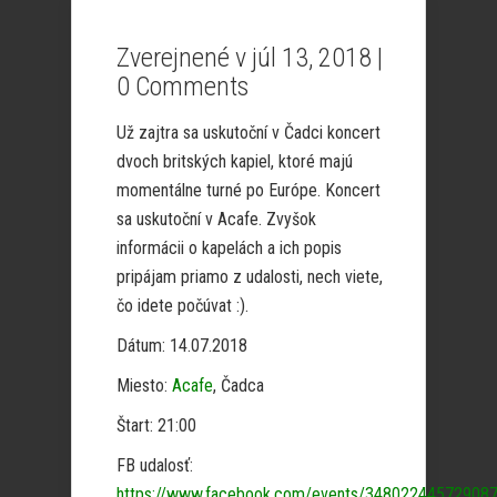
Zverejnené v júl 13, 2018 |
0 Comments
Už zajtra sa uskutoční v Čadci koncert
dvoch britských kapiel, ktoré majú
momentálne turné po Európe. Koncert
sa uskutoční v Acafe. Zvyšok
informácii o kapelách a ich popis
pripájam priamo z udalosti, nech viete,
čo idete počúvat :).
Dátum: 14.07.2018
Miesto:
Acafe
, Čadca
Štart: 21:00
FB udalosť:
https://www.facebook.com/events/348022445729087