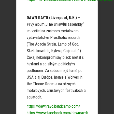
DAWN RAY’D (Liverpool, U.K.)
–
Prvý album „The unlawful assembly“
im vyšiel na známom metalovom
vydavateľstve Prosthetic records
(The Acacia Strain, Lamb of God,
Skeletonwitch, Kylesa, Gojira atď.).
Čakaj nekompromisný black metal s
husľami a so silným politickým
podtónom. Za sebou majú turné po
USA a aj Európe, hranie s Wolves in
the Throne Room a na rôznych
metalových, crustových festivaloch či
squatoch.
https://dawnrayd.bandcamp.com/
https://www.facebook.com/dawnrayd/