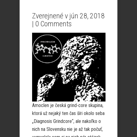
Zverejnené v jún 28, 2018
|
0 Comments
Amoclen je česká grind-core skupina,
ktorá už nejaký ten čas šíri okolo seba
„Diagnosis Grindcore“, ale nakoľko o
nich na Slovensku nie je až tak počuť,