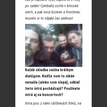
po vydání Cymbalty ocitla v klinické
smrti, a pak nový bicmen a frontmen,
muselo si to nějaký čas sednout.
Každá skladba začína krátkym
dialógom. Keďže som to nikde
nenašla (alebo som slepá), odkiaľ
tieto intrá pochádzajú? Používate
intrá aj na koncertoch?
Intra jsou z námi oblíbených filmů, na