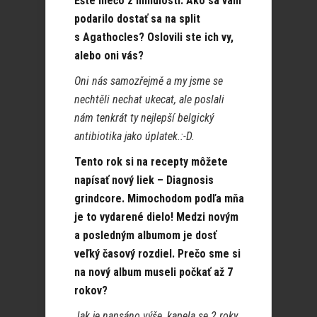
Ešte niečo z minulosti. Ako sa vám
podarilo dostať sa na split
s Agathocles? Oslovili ste ich vy,
alebo oni vás?
Oni nás samozřejmě a my jsme se
nechtěli nechat ukecat, ale poslali
nám tenkrát ty nejlepší belgický
antibiotika jako úplatek.:-D.
Tento rok si na recepty môžete
napísať nový liek – Diagnosis
grindcore. Mimochodom podľa mňa
je to vydarené dielo! Medzi novým
a posledným albumom je dosť
veľký časový rozdiel. Prečo sme si
na nový album museli počkať až 7
rokov?
Jak je napsáno výše, kapela se 2 roky