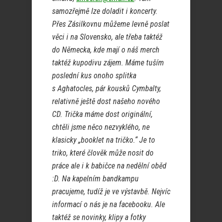
samozřejmě lze doladit i koncerty.
Přes Zásilkovnu můžeme levně poslat
věci i na Slovensko, ale třeba taktéž
do Německa, kde mají o náš merch
taktéž kupodivu zájem. Máme tuším
poslední kus onoho splitka
s Aghatocles, pár kousků Cymbalty,
relativně ještě dost našeho nového
CD. Trička máme dost originální,
chtěli jsme něco nezvyklého, ne
klasicky „booklet na tričko.“ Je to
triko, které člověk může nosit do
práce ale i k babičce na nedělní oběd
:D.
Na kapelním bandkampu
pracujeme, tudíž je ve výstavbě. Nejvíc
informací o nás je na facebooku. Ale
taktéž se novinky, klipy a fotky