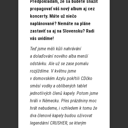
Predpokladám, že sa budete snažiť
propagovať váš nový album aj cez
koncerty. Máte už niečo
naplánované? Nemáte na pláne
zastaviť sa aj na Slovensku? Radi
vás uvidíme!
Teď jsme měli kůli nahrávání
a dolaďování nového alba menší
odstávku. Ale už se zase pomalu
rozjíždíme. V květnu jsme
v domovském Azylu pokřtili CDčko
směsí vodky a oblíbených tablet
jednotlivých členů kapely. Potom jsme
hráli v Německu. Přes prázdniny moc
hrát nebudeme, i vzhledem k tomu že
dva členové kapely budou oživovat
legendární CRUSHER, se kterým