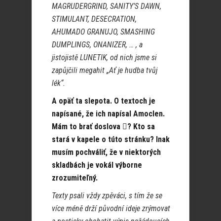
MAGRUDERGRIND, SANITY’S DAWN,
STIMULANT, DESECRATION,
AHUMADO GRANUJO, SMASHING
DUMPLINGS, ONANIZER, … , a
jistojistě LUNETIK, od nich jsme si
zapůjčili megahit „Ať je hudba tvůj
lék“.
A opäť ta slepota. O textoch je
napísané, že ich napísal Amoclen.
Mám to brať doslova
? Kto sa

stará v kapele o túto stránku? Inak
musím pochváliť, že v niektorých
skladbách je vokál výborne
zrozumiteľný.
Texty psali vždy zpěváci, s tím že se
více méně drží původní ideje zrýmovat