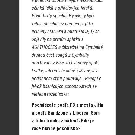
a poeticky obohatit výpis nežádoucích
účinků léků z příbalových letáků.
První texty spáchal Hynek, ty byly
velice obsáhlé až náročné, byl to
učiněný hračička a mistr slova, ty se
objevily na prvním splitku s
AGATHOCLES a částečně na Cymbaltě,
druhou část songů z Cymbalty
otextoval už Beer, to byl pravý opak,
krátké, úderné ale silně výživné, a v
podobném stylu pokračuje i Peeopl o
jehož básnických schopnostech se
netřeba rozepisovat.
Pochádzate podľa FB z mesta Jičín
a podľa Bandzone z Liberca. Som
z toho trochu zmätená. Kde je
vaše hlavné pôsobisko?