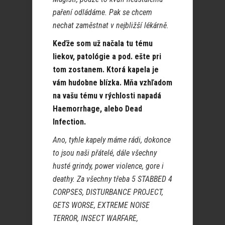
paření odládáme. Pak se chcem
nechat zaměstnat v nejbližší lékárně.
Keďže som už načala tu tému
liekov, patológie a pod. ešte pri
tom zostanem. Ktorá kapela je
vám hudobne blízka. Mňa vzhľadom
na vašu tému v rýchlosti napadá
Haemorrhage, alebo Dead
Infection.
Ano, tyhle kapely máme rádi, dokonce
to jsou naši přátelé, dále všechny
husté grindy, power violence, gore i
deathy. Za všechny třeba 5 STABBED 4
CORPSES, DISTURBANCE PROJECT,
GETS WORSE, EXTREME NOISE
TERROR, INSECT WARFARE,