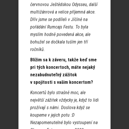
červnovou Ještědskou Odysseu, další
multižánrová a velice příjemná akce.
Dřív jsme se podíleli v Jíčíně na
pořádání Rumcajs Festu. To byla
myslím hodně povedená akce, ale
bohužel se dočkala tuším jen tří
ročníků.
Blížim sa k záveru, takže keď sme
pri tých koncertoch, máte nejaký
nezabudnuteľný zážitok
v spojitosti s vašim koncertom?
Koncertů bylo strašně moc, ale
největší zážitek vždycky je, když to lidi
prožívají s námi. Doslova když se
koupeme v jejich potu :D
Nezapomenutelné bylo vystoupení na