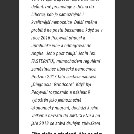
definitivně přemisťuje z Jičína do
Liberce, kde je samozřejmě i
kvalitnější nemocnice. Další změna
probíhá na postu bassmana, když se v
roce 2016 Pecywall připojil k
uprchlické vlně a odmigroval do
Anglie. Jeho post zaujal Jenin (ex.
FASTERATU), mimochodem regulérní
zaměstnanec liberecké nemocnice.
Podzim 2017 tato sestava nahrává
„Diagnosis: Grindcore“. Když byl
Pecywall rozpoznán a následně
vyhoštěn jako jednoznačně
ekonomický migrant, dochází k jeho
velkému návratu do AMOCLENu a na
jaře 2018 se stává druhým zpěvákem.