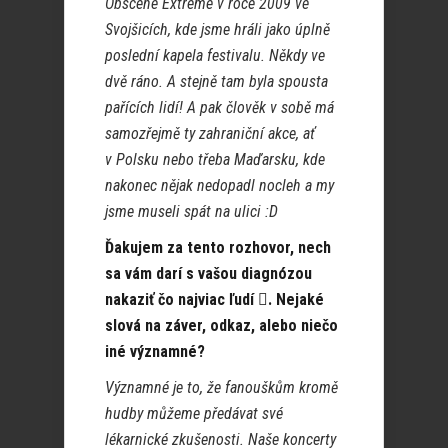
Obscene Extreme v roce 2009 ve
Svojšicích, kde jsme hráli jako úplně
poslední kapela festivalu. Někdy ve
dvě ráno. A stejně tam byla spousta
pařících lidí! A pak člověk v sobě má
samozřejmě ty zahraniční akce, ať
v Polsku nebo třeba Maďarsku, kde
nakonec nějak nedopadl nocleh a my
jsme museli spát na ulici :D
Ďakujem za tento rozhovor, nech
sa vám darí s vašou diagnózou
nakaziť čo najviac ľudí
. Nejaké

slová na záver, odkaz, alebo niečo
iné významné?
Významné je to, že fanouškům kromě
hudby můžeme předávat své
lékarnické zkušenosti. Naše koncerty