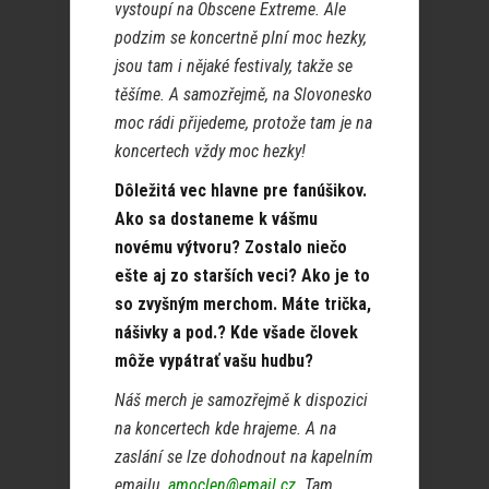
vystoupí na Obscene Extreme. Ale
podzim se koncertně plní moc hezky,
jsou tam i nějaké festivaly, takže se
těšíme. A samozřejmě, na Slovonesko
moc rádi přijedeme, protože tam je na
koncertech vždy moc hezky!
Dôležitá vec hlavne pre fanúšikov.
Ako sa dostaneme k vášmu
novému výtvoru? Zostalo niečo
ešte aj zo starších veci? Ako je to
so zvyšným merchom. Máte trička,
nášivky a pod.? Kde všade človek
môže vypátrať vašu hudbu?
Náš merch je samozřejmě k dispozici
na koncertech kde hrajeme. A na
zaslání se lze dohodnout na kapelním
emailu,
amoclen@email.cz
. Tam