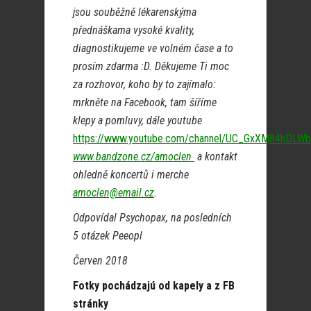
jsou souběžně lékarenskýma
přednáškama vysoké kvality,
diagnostikujeme ve volném čase a to
prosím zdarma :D.
Děkujeme Ti moc
za rozhovor, koho by to zajímalo:
m
rkněte na Facebook, tam šíříme
klepy a pomluvy, dále youtube
https://www.youtube.com/channel/UC_GxXM84hDL
www.bandzone.cz/amoclen
a kontakt
ohledně koncertů i merche
amoclen@email.cz
.
Odpovídal Psychopax, na posledních
5 otázek Peeopl
Červen 2018
Fotky pochádzajú od kapely a z FB
stránky