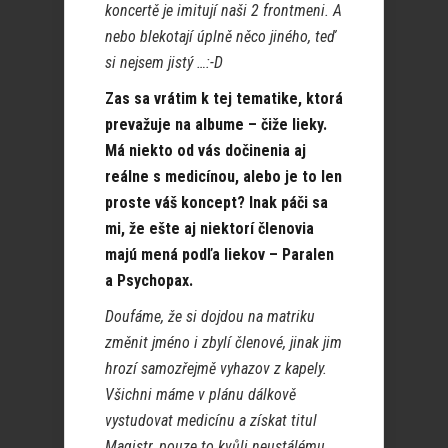
koncertě je imitují naši 2 frontmeni. A
nebo blekotají úplně něco jiného, teď
si nejsem jistý …:-D
Zas sa vrátim k tej tematike, ktorá
prevažuje na albume – čiže lieky.
Má niekto od vás dočinenia aj
reálne s medicínou, alebo je to len
proste váš koncept? Inak páči sa
mi, že ešte aj niektorí členovia
majú mená podľa liekov – Paralen
a Psychopax.
Doufáme, že si dojdou na matriku
změnit jméno i zbylí členové, jinak jim
hrozí samozřejmě vyhazov z kapely.
Všichni máme v plánu dálkově
vystudovat medicínu a získat titul
Magistr, pouze to kvůli neustálému