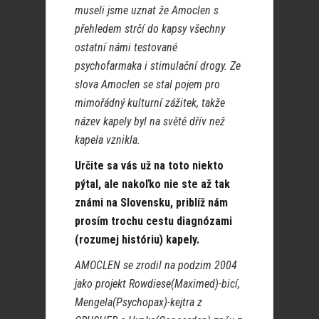
museli jsme uznat že Amoclen s
přehledem strčí do kapsy všechny
ostatní námi testované
psychofarmaka i stimulační drogy. Ze
slova Amoclen se stal pojem pro
mimořádný kulturní zážitek, takže
název kapely byl na světě dřív než
kapela vznikla.
Určite sa vás už na toto niekto
pýtal, ale nakoľko nie ste až tak
známi na Slovensku, priblíž nám
prosím trochu cestu diagnózami
(rozumej históriu) kapely.
AMOCLEN se zrodil na podzim 2004
jako projekt Rowdiese(Maximed)-bicí,
Mengela(Psychopax)-kejtra z