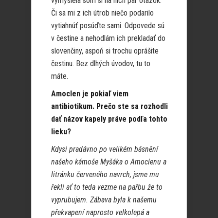
vymyslela som si na nich pár otázok.
Či sa mi z ich útrob niečo podarilo
vytiahnúť posúďte sami. Odpovede sú
v čestine a nehodlám ich prekladať do
slovenčiny, aspoň si trochu oprášite
čestinu. Bez dlhých úvodov, tu to
máte.
Amoclen je pokiaľ viem
antibiotikum. Prečo ste sa rozhodli
dať názov kapely práve podľa tohto
lieku?
Kdysi pradávno po velikém básnění
našeho kámoše Myšáka o Amoclenu a
litránku červeného navrch, jsme mu
řekli ať to teda vezme na pařbu že to
vyprubujem. Zábava byla k našemu
překvapení naprosto velkolepá a