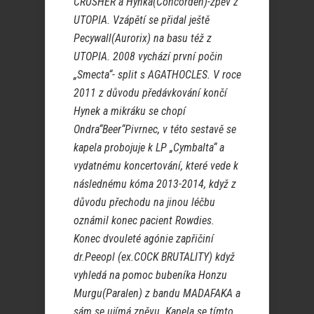
CRUSHER a Hynka(Concorden)-zpěv z
UTOPIA. Vzápětí se přidal ještě
Pecywall(Aurorix) na basu též z
UTOPIA. 2008 vychází první počin
„Smecta“- split s AGATHOCLES. V roce
2011 z důvodu předávkování končí
Hynek a mikráku se chopí
Ondra“Beer“Pivrnec, v této sestavě se
kapela probojuje k LP „Cymbalta“ a
vydatnému koncertování, které vede k
následnému kóma 2013-2014, když z
důvodu přechodu na jinou léčbu
oznámil konec pacient Rowdies.
Konec dvouleté agónie zapřičiní
dr.Peeopl (ex.COCK BRUTALITY) když
vyhledá na pomoc bubeníka Honzu
Murgu(Paralen) z bandu MADAFAKA a
sám se ujímá zpěvu. Kapela se tímto