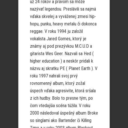
už 24 rokov a právom sa môže
nazývať legendou. Preslávili sa najmä
vďaka skvelej a vyváženej zmesi hip-
hopu, punku, heavy metalu či dokonca
reggae. V roku 1994 ju založil
vokalista Jared Gomes, ktorý je
známy aj pod prezývkou M.C.U.D a
gitarista Wes Geer. Nazvali sa Hed (
higher education ) a neskôr pridali k
názvu aj skratku PE ( Planet Earth ). V
roku 1997 nahrali svoj prvý
rovnomenný album, ktorý zožal
úspech vďaka agresivite, ktorá sršala
z ich hudby. Bolo to presne tým, po
čom vtedajšia scéna túžila. V roku
2000 následoval úspešný album Broke
so singlami ako Bartender či Killing
Time a v roku 2003 album Blackout,