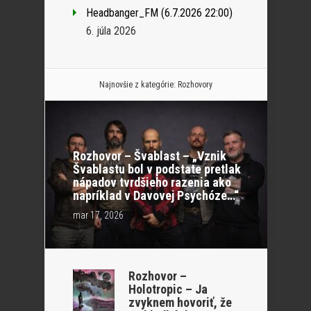
Headbanger_FM (6.7.2026 22:00)
6. júla 2026
Najnovšie z kategórie:
Rozhovory
Rozhovor – Švablast – „Vznik
Švablastu bol v podstate pretlak
nápadov tvrdšieho razenia ako
napríklad v Davovej Psychóze…“
mar 17, 2026
Rozhovor –
Holotropic – Ja
zvyknem hovoriť, že