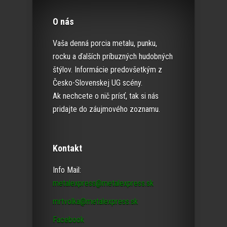
O nás
Vaša denná porcia metalu, punku,
rocku a ďalších príbuzných hudobných
štýlov. Informácie predovšetkým z
Česko-Slovenskej UG scény.
Ak nechcete o nič prísť, tak si nás
pridajte do záujmového zoznamu.
Kontakt
Info Mail:
metalexpress@metalexpress.sk
mrtvolka@metalexpress.sk
Facebook