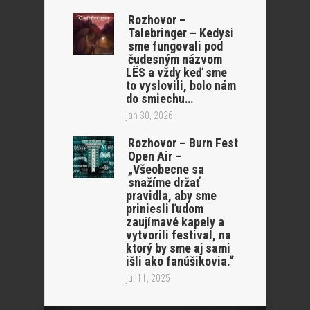
Rozhovor –
Talebringer – Kedysi
sme fungovali pod
čudesným názvom
LËS a vždy keď sme
to vyslovili, bolo nám
do smiechu…
jan 30, 2026
Rozhovor – Burn Fest
Open Air –
„Všeobecne sa
snažíme držať
pravidla, aby sme
priniesli ľudom
zaujímavé kapely a
vytvorili festival, na
ktorý by sme aj sami
išli ako fanúšikovia.“
júl 11, 2025