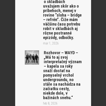
o skladbách
uvažujem skôr ako o
príbehoch, menej v
rovine “sloha – bridge
– refrén”. Čiže mám
väčšinu času potrebu
robit v skladbách aj
rôzne postranné
epizódy, odbočky.
mar 1, 2026
Rozhovor – WAYD –
„Má to aj svoj
interpretačný význam
– kapela sa roky
snaží dostať na
pomyselný vrchol
undergroundu, no
stále sa nachádza na
začiatku cesty,
niekde dole, v
bažinách snehu.“
feb 8, 2026