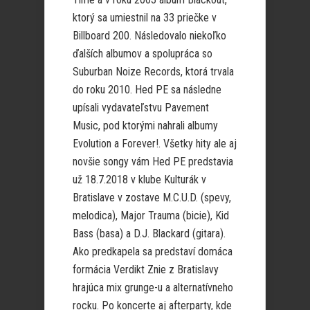
ktorý sa umiestnil na 33 priečke v
Billboard 200. Následovalo niekoľko
ďalších albumov a spolupráca so
Suburban Noize Records, ktorá trvala
do roku 2010. Hed PE sa následne
upísali vydavateľstvu Pavement
Music, pod ktorými nahrali albumy
Evolution a Forever!. Všetky hity ale aj
novšie songy vám Hed PE predstavia
už 18.7.2018 v klube Kulturák v
Bratislave v zostave M.C.U.D. (spevy,
melodica), Major Trauma (bicie), Kid
Bass (basa) a D.J. Blackard (gitara).
Ako predkapela sa predstaví domáca
formácia Verdikt Znie z Bratislavy
hrajúca mix grunge-u a alternatívneho
rocku. Po koncerte aj afterparty, kde