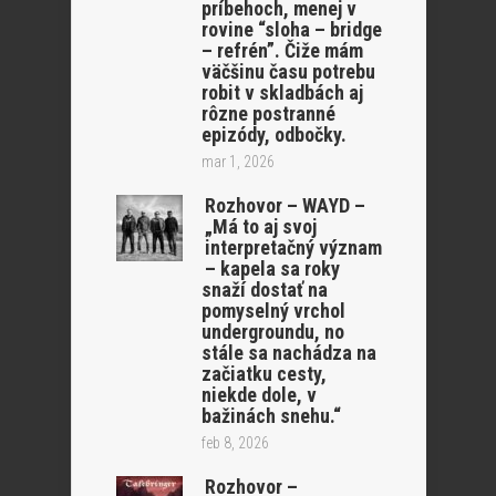
príbehoch, menej v
rovine “sloha – bridge
– refrén”. Čiže mám
väčšinu času potrebu
robit v skladbách aj
rôzne postranné
epizódy, odbočky.
mar 1, 2026
Rozhovor – WAYD –
„Má to aj svoj
interpretačný význam
– kapela sa roky
snaží dostať na
pomyselný vrchol
undergroundu, no
stále sa nachádza na
začiatku cesty,
niekde dole, v
bažinách snehu.“
feb 8, 2026
Rozhovor –