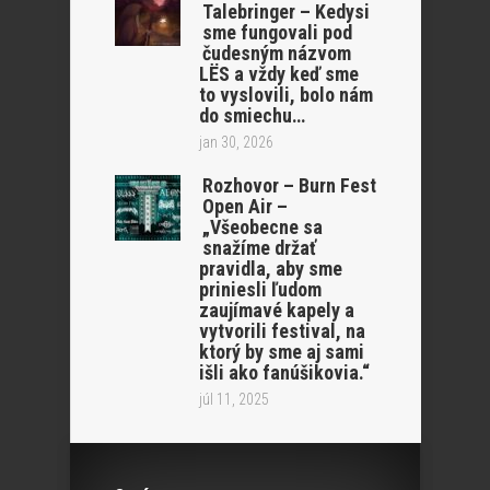
Talebringer – Kedysi
sme fungovali pod
čudesným názvom
LËS a vždy keď sme
to vyslovili, bolo nám
do smiechu…
jan 30, 2026
Rozhovor – Burn Fest
Open Air –
„Všeobecne sa
snažíme držať
pravidla, aby sme
priniesli ľudom
zaujímavé kapely a
vytvorili festival, na
ktorý by sme aj sami
išli ako fanúšikovia.“
júl 11, 2025