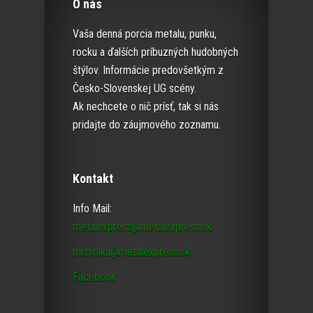
O nás
Vaša denná porcia metalu, punku,
rocku a ďalších príbuzných hudobných
štýlov. Informácie predovšetkým z
Česko-Slovenskej UG scény.
Ak nechcete o nič prísť, tak si nás
pridajte do záujmového zoznamu.
Kontakt
Info Mail:
metalexpress@metalexpress.sk
mrtvolka@metalexpress.sk
Facebook