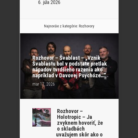
6. júla 2026
Najnovšie z kategórie:
Rozhovory
Rozhovor – Švablast – „Vznik
Švablastu bol v podstate pretlak
nápadov tvrdšieho razenia ako
napríklad v Davovej Psychóze…“
mar 17, 2026
Rozhovor –
Holotropic – Ja
zvyknem hovoriť, že
o skladbách
uvažujem skôr ako o