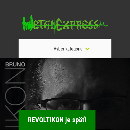
Vyber kategóriu
REVOLTIKON je späť!