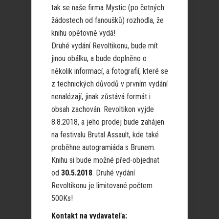
tak se naše firma Mystic (po četných
žádostech od fanoušků) rozhodla, že
knihu opětovně vydá!
Druhé vydání Revoltikonu, bude mít
jinou obálku, a bude doplněno o
několik informací, a fotografií, které se
z technických důvodů v prvním vydání
nenalézají, jinak zůstává formát i
obsah zachován. Revoltikon vyjde
8.8.2018, a jeho prodej bude zahájen
na festivalu Brutal Assault, kde také
proběhne autogramiáda s Brunem.
Knihu si bude možné před-objednat
od
30.5.2018
. Druhé vydání
Revoltikonu je limitované počtem
500Ks!
Kontakt na vydavateľa: