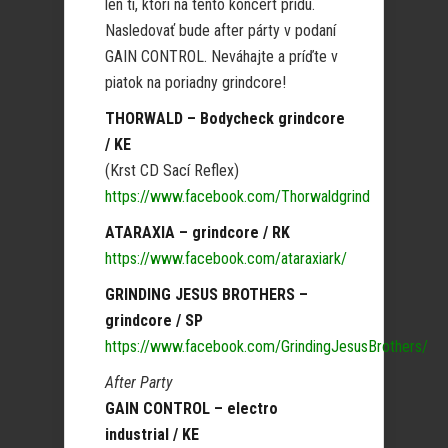
len tí, ktorí na tento koncert prídu.
Nasledovať bude after párty v podaní
GAIN CONTROL. Neváhajte a príďte v
piatok na poriadny grindcore!
THORWALD – Bodycheck grindcore
/ KE
(Krst CD Sací Reflex)
https://www.facebook.com/Thorwaldgrind
ATARAXIA – grindcore / RK
https://www.facebook.com/ataraxiark/
GRINDING JESUS BROTHERS –
grindcore / SP
https://www.facebook.com/GrindingJesusBrothers/
After Party
GAIN CONTROL – electro
industrial / KE