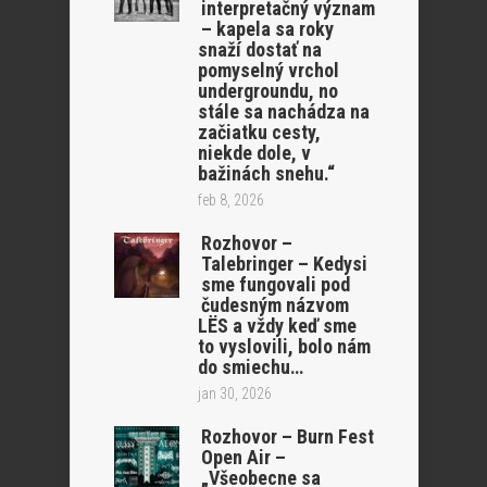
interpretačný význam
– kapela sa roky
snaží dostať na
pomyselný vrchol
undergroundu, no
stále sa nachádza na
začiatku cesty,
niekde dole, v
bažinách snehu.“
feb 8, 2026
Rozhovor –
Talebringer – Kedysi
sme fungovali pod
čudesným názvom
LËS a vždy keď sme
to vyslovili, bolo nám
do smiechu…
jan 30, 2026
Rozhovor – Burn Fest
Open Air –
„Všeobecne sa