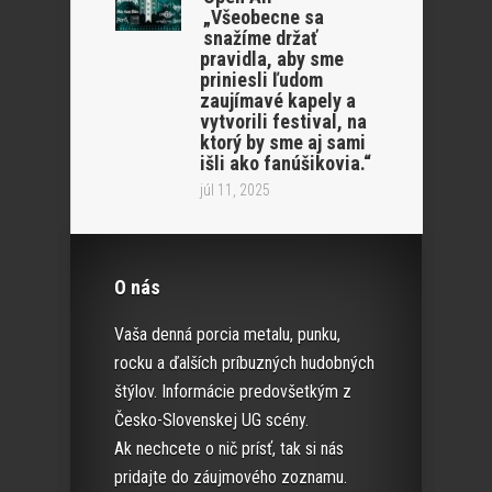
„Všeobecne sa
snažíme držať
pravidla, aby sme
priniesli ľudom
zaujímavé kapely a
vytvorili festival, na
ktorý by sme aj sami
išli ako fanúšikovia.“
júl 11, 2025
O nás
Vaša denná porcia metalu, punku,
rocku a ďalších príbuzných hudobných
štýlov. Informácie predovšetkým z
Česko-Slovenskej UG scény.
Ak nechcete o nič prísť, tak si nás
pridajte do záujmového zoznamu.