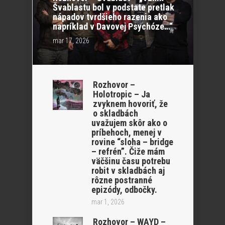
Švablastu bol v podstate pretlak
nápadov tvrdšieho razenia ako
napríklad v Davovej Psychóze…“
mar 17, 2026
Rozhovor –
Holotropic – Ja
zvyknem hovoriť, že
o skladbách
uvažujem skôr ako o
príbehoch, menej v
rovine “sloha – bridge
– refrén”. Čiže mám
väčšinu času potrebu
robit v skladbách aj
rôzne postranné
epizódy, odbočky.
mar 1, 2026
Rozhovor – WAYD –