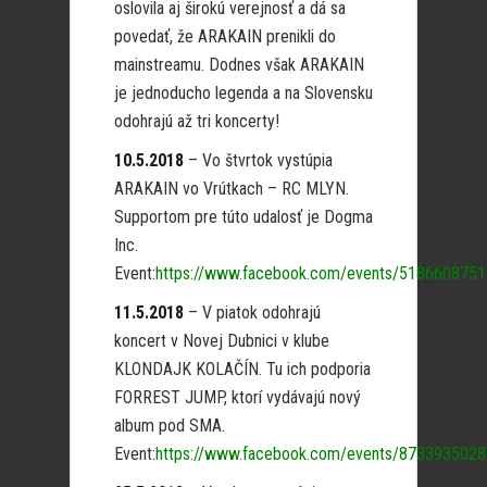
oslovila aj širokú verejnosť a dá sa
povedať, že ARAKAIN prenikli do
mainstreamu. Dodnes však ARAKAIN
je jednoducho legenda a na Slovensku
odohrajú až tri koncerty!
10.5.2018
– Vo štvrtok vystúpia
ARAKAIN vo Vrútkach – RC MLYN.
Supportom pre túto udalosť je Dogma
Inc.
Event:
https://www.facebook.com/events/518660875
11.5.2018
– V piatok odohrajú
koncert v Novej Dubnici v klube
KLONDAJK KOLAČÍN. Tu ich podporia
FORREST JUMP, ktorí vydávajú nový
album pod SMA.
Event:
https://www.facebook.com/events/873393502