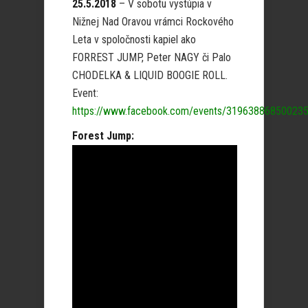
25.5.2018
– V sobotu vystúpia v
Nižnej Nad Oravou vrámci Rockového
Leta v spoločnosti kapiel ako
FORREST JUMP, Peter NAGY či Palo
CHODELKA & LIQUID BOOGIE ROLL.
Event:
https://www.facebook.com/events/319638868500235
Forest Jump: