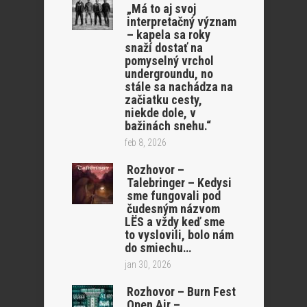
„Má to aj svoj
interpretačný význam
– kapela sa roky
snaží dostať na
pomyselný vrchol
undergroundu, no
stále sa nachádza na
začiatku cesty,
niekde dole, v
bažinách snehu.“
feb 8, 2026
Rozhovor –
Talebringer – Kedysi
sme fungovali pod
čudesným názvom
LËS a vždy keď sme
to vyslovili, bolo nám
do smiechu…
jan 30, 2026
Rozhovor – Burn Fest
Open Air –