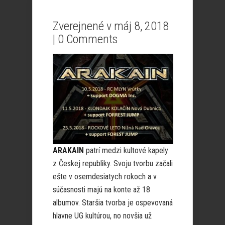
Zverejnené v máj 8, 2018
|
0 Comments
ARAKAIN
patrí medzi kultové kapely
z Českej republiky. Svoju tvorbu začali
ešte v osemdesiatych rokoch a v
súčasnosti majú na konte až 18
albumov. Staršia tvorba je ospevovaná
hlavne UG kultúrou, no novšia už