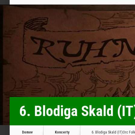
6. Blodiga Skald (I
Domov
Koncerty
6. Blodiga Skald (IT)Orc Fol