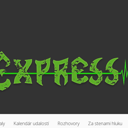
aly
Kalendár udalostí
Rozhovory
Za stenami hluku