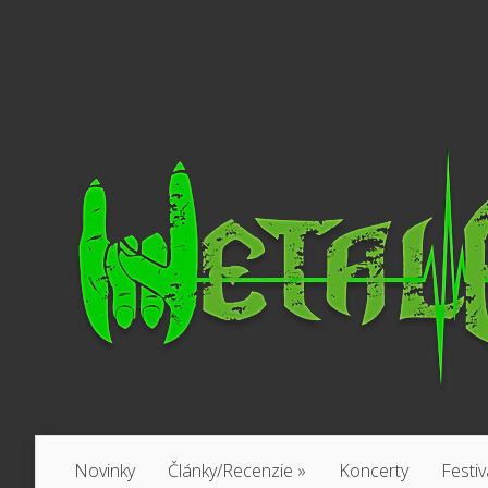
Novinky
Články/Recenzie
»
Koncerty
Festiv