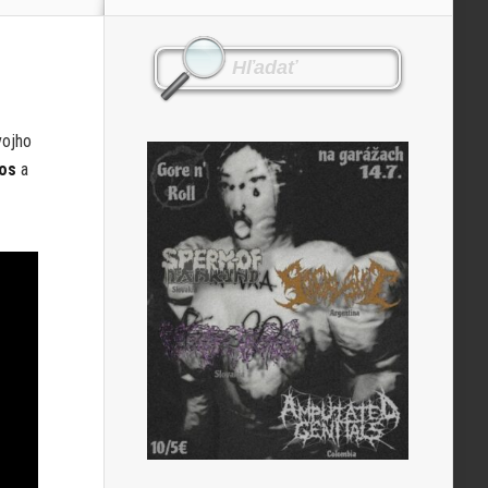
vojho
os
a