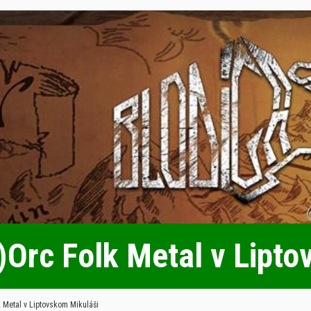
T)Orc Folk Metal v Lipt
k Metal v Liptovskom Mikuláši