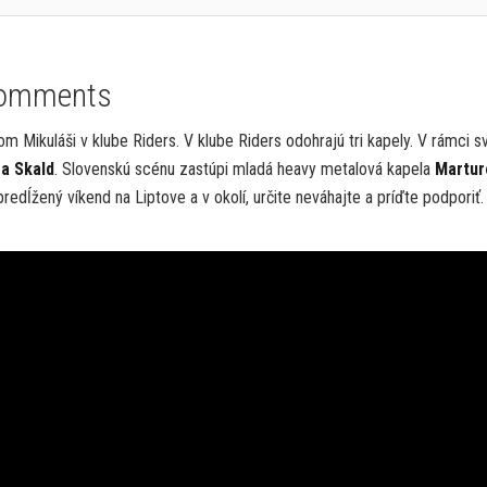
omments
 Mikuláši v klube Riders. V klube Riders odohrajú tri kapely. V rámci s
ga Skald
. Slovenskú scénu zastúpi mladá heavy metalová kapela
Martur
predĺžený víkend na Liptove a v okolí, určite neváhajte a príďte podporiť.