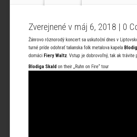
Zverejnené v máj 6, 2018 |
0 C
Žánrovo rôznorodý koncert sa uskutoční dnes v Liptovskom
turné príde odohrať talianska folk metalova kapela
Blodi
domáci
Fiery Waltz
. Vstup je dobrovoľný, tak ak trávite 
Blodiga Skald
on their „Ruhn on Fire“ tour