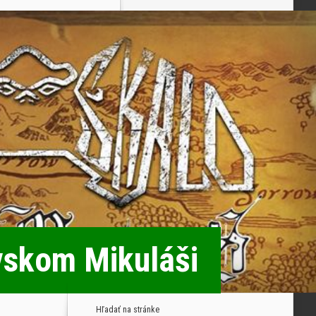
ovskom Mikuláši
Hľadať na stránke