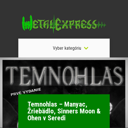
Vyber kategóriu
Temnohlas – Manyac,
Žriebädlo, Sinners Moon &
Ohen v Seredi