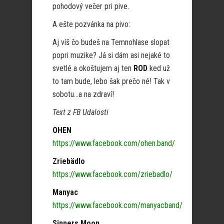
pohodový večer pri pive.
A ešte pozvánka na pivo:
Aj víš čo budeš na Temnohlase slopat
popri muzike? Já si dám asi nejaké to
svetlé a okoštujem aj ten
ROD
ked už
to tam bude, lebo šak prečo né! Tak v
sobotu…a na zdraví!
Text z FB Udalosti
OHEN
https://www.facebook.com/ohen.band/
Zriebädlo
https://www.facebook.com/zriebadlo/
Manyac
https://www.facebook.com/manyacband/
Sinners Moon