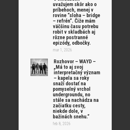
uvažujem skôr ako o
príbehoch, menej v
rovine “sloha – bridge
– refrén”. Čiže mám
väčšinu času potrebu
robit v skladbách aj
rôzne postranné
epizódy, odbočky.
mar 1, 2026
Rozhovor – WAYD –
„Má to aj svoj
interpretačný význam
– kapela sa roky
snaží dostať na
pomyselný vrchol
undergroundu, no
stále sa nachádza na
začiatku cesty,
niekde dole, v
bažinách snehu.“
feb 8, 2026