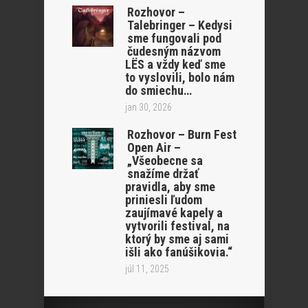
Rozhovor –
Talebringer – Kedysi
sme fungovali pod
čudesným názvom
LËS a vždy keď sme
to vyslovili, bolo nám
do smiechu…
jan 30, 2026
Rozhovor – Burn Fest
Open Air –
„Všeobecne sa
snažíme držať
pravidla, aby sme
priniesli ľudom
zaujímavé kapely a
vytvorili festival, na
ktorý by sme aj sami
išli ako fanúšikovia.“
júl 11, 2025