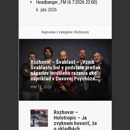
Headbanger_FM (6.7.2026 22:00)
6. júla 2026
Najnovšie z kategórie:
Rozhovory
Rozhovor – Švablast – „Vznik
Švablastu bol v podstate pretlak
nápadov tvrdšieho razenia ako
napríklad v Davovej Psychóze…“
mar 17, 2026
Rozhovor –
Holotropic – Ja
zvyknem hovoriť, že
o skladbách