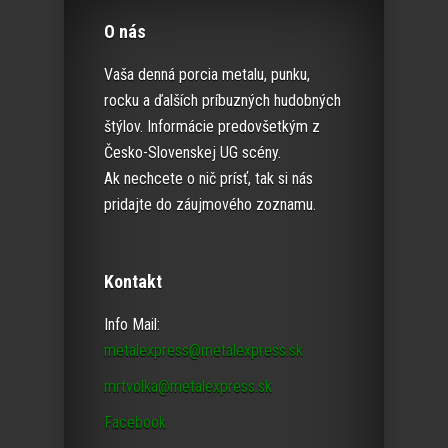
O nás
Vaša denná porcia metalu, punku,
rocku a ďalších príbuzných hudobných
štýlov. Informácie predovšetkým z
Česko-Slovenskej UG scény.
Ak nechcete o nič prísť, tak si nás
pridajte do záujmového zoznamu.
Kontakt
Info Mail:
metalexpress@metalexpress.sk
mrtvolka@metalexpress.sk
Facebook