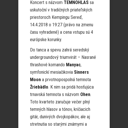
Koncert s názvom
TEMNOHLAS
sa
uskutoční v tradičných priateľských
priestoroch Kempingu Sereď,
14.4.2018 o 19:27 (právo na zmenu
času vyhradené) a cena vstupu sú 4
európske korunky.
Do tanca a spevu zahrá seredský
undergroundový triumvirát – Nasrané
thrashové komando
Manyac
,
symfonickí mesiačikovia
Sinners
Moon
a prvotnopospolná temnota
Žriebädlo
. K nim sa pridá hosťujúca
trnavská temnota s názvom
Ohen
.
Toto kvarteto zaručuje večer plný
temných hlasov a tónov, kričiacich
gitár, dunivých dvojkopákov, ale aj
stretnutia so starými známymi a