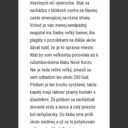
miestnych nič výnimočne. Klub sa
nachádza v blízkosti centra na hlavnej
ceste smerujúcej na rôzne strany.
Vchod je viac menej nenápadný,
neupútal ma žiadny veľký banner, iba
plagáty s pozvánkami na ďalšie akcie
dávali tušiť, že je to správne miesto.
Klub by som veľkosťou porovnala asi k
ružomberskému klubu Nové Korzo.
Nie je teda veľmi veľký, zmestí sa
sem odhadom len okolo 200 ľudí.
Pódium je len trochu vyvýšené, takže
kapely majú takmer priamy kontakt s
účastníkmi. Za pódiom sa nachádzali
drevené stoly a lavice a celý priestor
bol nefajčiarsky. Do klubu sme prišli
okolo siedmej a už sa tu pohybovalo