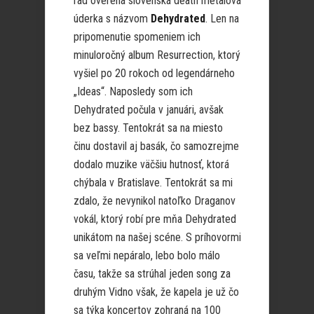
rad overená slovenská death metalová
úderka s názvom
Dehydrated
. Len na
pripomenutie spomeniem ich
minuloročný album Resurrection, ktorý
vyšiel po 20 rokoch od legendárneho
„Ideas“. Naposledy som ich
Dehydrated počula v januári, avšak
bez bassy. Tentokrát sa na miesto
činu dostavil aj basák, čo samozrejme
dodalo muzike väčšiu hutnosť, ktorá
chýbala v Bratislave. Tentokrát sa mi
zdalo, že nevynikol natoľko Draganov
vokál, ktorý robí pre mňa Dehydrated
unikátom na našej scéne. S príhovormi
sa veľmi nepáralo, lebo bolo málo
času, takže sa strúhal jeden song za
druhým Vidno však, že kapela je už čo
sa týka koncertov zohraná na 100