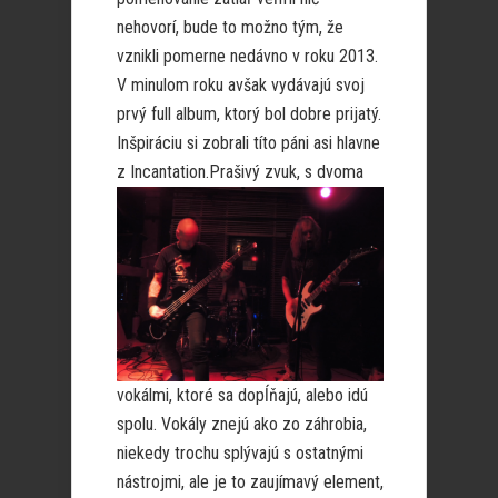
nehovorí, bude to možno tým, že
vznikli pomerne nedávno v roku 2013.
V minulom roku avšak vydávajú svoj
prvý full album, ktorý bol dobre prijatý.
Inšpiráciu si zobrali títo páni asi hlavne
z Incantation.
Prašivý zvuk, s dvoma
vokálmi, ktoré sa dopĺňajú, alebo idú
spolu. Vokály znejú ako zo záhrobia,
niekedy trochu splývajú s ostatnými
nástrojmi, ale je to zaujímavý element,