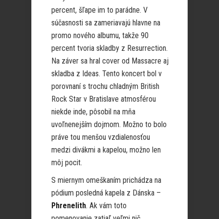
percent, šľape im to parádne. V
súčasnosti sa zameriavajú hlavne na
promo nového albumu, takže 90
percent tvoria skladby z Resurrection.
Na záver sa hral cover od Massacre aj
skladba z Ideas. Tento koncert bol v
porovnaní s trochu chladným British
Rock Star v Bratislave atmosférou
niekde inde, pôsobil na mňa
uvoľnenejším dojmom. Možno to bolo
práve tou menšou vzdialenosťou
medzi divákmi a kapelou, možno len
môj pocit.
S miernym omeškaním prichádza na
pódium posledná kapela z Dánska –
Phrenelith
. Ak vám toto
pomenovanie zatiaľ veľmi nič