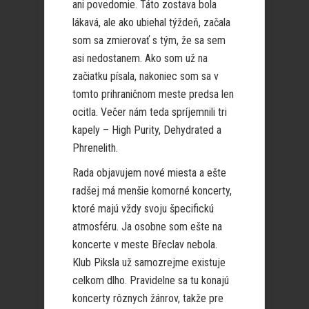
ani povedomie. Táto zostava bola
lákavá, ale ako ubiehal týždeň, začala
som sa zmierovať s tým, že sa sem
asi nedostanem. Ako som už na
začiatku písala, nakoniec som sa v
tomto prihraničnom meste predsa len
ocitla. Večer nám teda spríjemnili tri
kapely – High Purity, Dehydrated a
Phrenelith.
Rada objavujem nové miesta a ešte
radšej má menšie komorné koncerty,
ktoré majú vždy svoju špecifickú
atmosféru. Ja osobne som ešte na
koncerte v meste Břeclav nebola.
Klub Piksla už samozrejme existuje
celkom dlho. Pravidelne sa tu konajú
koncerty rôznych žánrov, takže pre