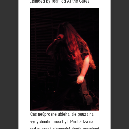
„Blinded by fear“ od At the Gates.
Čas neúprosne ubieha, ale pauza na
vydýchnutie musí byť. Prichádza na