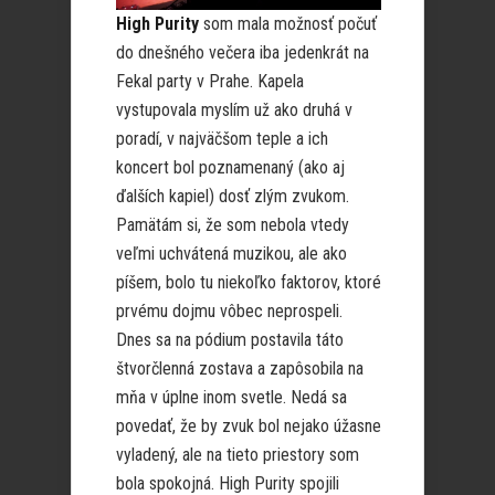
High Purity
som mala možnosť počuť
do dnešného večera iba jedenkrát na
Fekal party v Prahe. Kapela
vystupovala myslím už ako druhá v
poradí, v najväčšom teple a ich
koncert bol poznamenaný (ako aj
ďalších kapiel) dosť zlým zvukom.
Pamätám si, že som nebola vtedy
veľmi uchvátená muzikou, ale ako
píšem, bolo tu niekoľko faktorov, ktoré
prvému dojmu vôbec neprospeli.
Dnes sa na pódium postavila táto
štvorčlenná zostava a zapôsobila na
mňa v úplne inom svetle. Nedá sa
povedať, že by zvuk bol nejako úžasne
vyladený, ale na tieto priestory som
bola spokojná. High Purity spojili