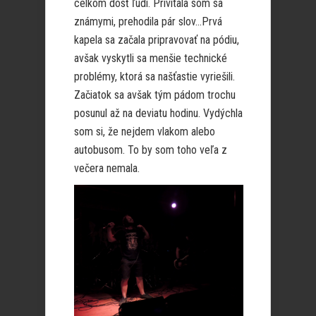
celkom dosť ľudí. Privítala som sa
známymi, prehodila pár slov…Prvá
kapela sa začala pripravovať na pódiu,
avšak vyskytli sa menšie technické
problémy, ktorá sa našťastie vyriešili.
Začiatok sa avšak tým pádom trochu
posunul až na deviatu hodinu. Vydýchla
som si, že nejdem vlakom alebo
autobusom. To by som toho veľa z
večera nemala.