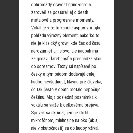
dohromady dravosť grind-core a
zároveň sa postarali aj o death
metalové a progresívne momenty.
Vokál je v tejto kapele aspoň z môjho
pohľadu výrazný element, nakoľko to
nie je klasický growl, kde čas od času
nerozumieť ani slovo, ale naopak má
zaujímavú farebnosť a prechádza skôr
do screamov. Texty sú napísané po
česky a tým pádom dodávajú celej
hudbe nevšednosť, hlavne pre človeka,
čo tak často v death metale nepočuje
češtinu. Moja posledná poznámka k
vokálu sa viaže k celkovému prejavu.
Spevák sa skrúcal, jemne škrtil
mikrofónom, minimálne na oko (ak aj
nie v skutočnosti) sa do hudby vžíval.