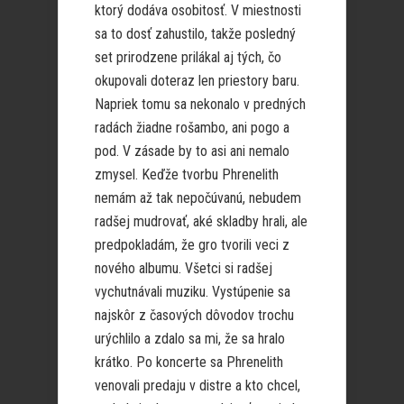
ktorý dodáva osobitosť. V miestnosti
sa to dosť zahustilo, takže posledný
set prirodzene prilákal aj tých, čo
okupovali doteraz len priestory baru.
Napriek tomu sa nekonalo v predných
radách žiadne rošambo, ani pogo a
pod. V zásade by to asi ani nemalo
zmysel. Keďže tvorbu Phrenelith
nemám až tak nepočúvanú, nebudem
radšej mudrovať, aké skladby hrali, ale
predpokladám, že gro tvorili veci z
nového albumu. Všetci si radšej
vychutnávali muziku. Vystúpenie sa
najskôr z časových dôvodov trochu
urýchlilo a zdalo sa mi, že sa hralo
krátko. Po koncerte sa Phrenelith
venovali predaju v distre a kto chcel,