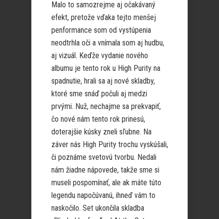
Malo to samozrejme aj očakávaný
efekt, pretože vďaka tejto menšej
penformance som od vystúpenia
neodtrhla oči a vnímala som aj hudbu,
aj vizuál. Keďže vydanie nového
albumu je tento rok u High Purity na
spadnutie, hrali sa aj nové skladby,
ktoré sme snáď počuli aj medzi
prvými. Nuž, nechajme sa prekvapiť,
čo nové nám tento rok prinesú,
doterajšie kúsky zneli sľubne. Na
záver nás High Purity trochu vyskúšali,
či poznáme svetovú tvorbu. Nedali
nám žiadne nápovede, takže sme si
museli pospomínať, ale ak máte túto
legendu napočúvanú, ihneď vám to
naskočilo. Set ukončila skladba