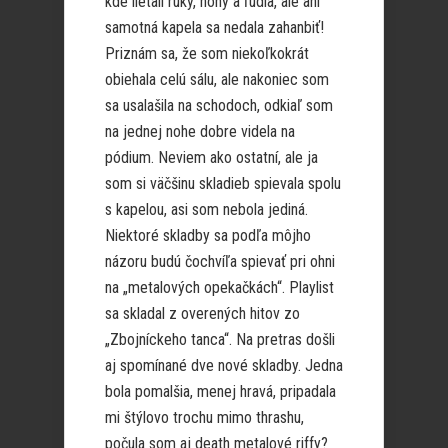
kde lietali ruky, nohy a ľudia, ale ani
samotná kapela sa nedala zahanbiť!
Priznám sa, že som niekoľkokrát
obiehala celú sálu, ale nakoniec som
sa usalašila na schodoch, odkiaľ som
na jednej nohe dobre videla na
pódium. Neviem ako ostatní, ale ja
som si väčšinu skladieb spievala spolu
s kapelou, asi som nebola jediná.
Niektoré skladby sa podľa môjho
názoru budú čochvíľa spievať pri ohni
na „metalových opekačkách“. Playlist
sa skladal z overených hitov zo
„Zbojníckeho tanca“. Na pretras došli
aj spomínané dve nové skladby. Jedna
bola pomalšia, menej hravá, pripadala
mi štýlovo trochu mimo thrashu,
počula som aj death metalové riffy?