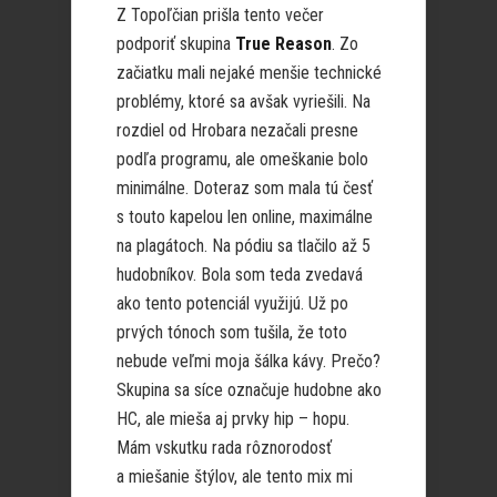
Z Topoľčian prišla tento večer
podporiť skupina
True Reason
. Zo
začiatku mali nejaké menšie technické
problémy, ktoré sa avšak vyriešili. Na
rozdiel od Hrobara nezačali presne
podľa programu, ale omeškanie bolo
minimálne. Doteraz som mala tú česť
s touto kapelou len online, maximálne
na plagátoch. Na pódiu sa tlačilo až 5
hudobníkov. Bola som teda zvedavá
ako tento potenciál využijú. Už po
prvých tónoch som tušila, že toto
nebude veľmi moja šálka kávy. Prečo?
Skupina sa síce označuje hudobne ako
HC, ale mieša aj prvky hip – hopu.
Mám vskutku rada rôznorodosť
a miešanie štýlov, ale tento mix mi