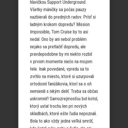
hlavičkou Support Underground.
Všetky máničky sa počas pauzy
nazbierali do predných radov. Prísť si
ladným krokom dopredu? Mission
Impossible, Tom Cruise by to asi
nedal. Ono by ani nebol problém
nejako sa pretlačiť dopredu, ale
pravdepodobne by mi niekto rozbil
v prvom momente niečo na mojom
tele. Inak povedané, vpredu sa to
zvrhlo na miesto, ktoré si uzurpovali
ortodoxní fanúšikovia, ktorí sa o oň
nemienili s nikým deliť. Treba sa občas
uskromniť! Samozrejmosťou bol kotol,
ktorý ustal trochu len pri nových
skladbách, ktoré ešte ľudia nepoznali.
Bola to ako vždy jedna veľká smršť,