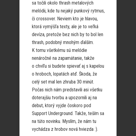
sa točili okolo thrash metalových
melódii, kde tu nejaký punkový rytmus,
či crossover. Neviem kto je hlavou,
ktorá vymýšľa texty, ale je to veľká
devíza, pretože bez nich by to bol len
thrash, podobný mnohým ďalším.
K tomu všetkému sú melódie
nenáročné na zapamätanie, takže
o chvíľu si budete spievať aj s kapelou
o hroboch, lopatách atď. Škoda, že
celý set mal len zhruba 30 minút.
Počas nich nám predstavili asi všetku
doterajšiu tvorbu a upozornili aj na
debut, ktorý vyjde čoskoro pod
Support Underground. Takže, teším sa
na túto novinku. Myslím, že nám tu
vychádza z hrobov nová hviezda :).