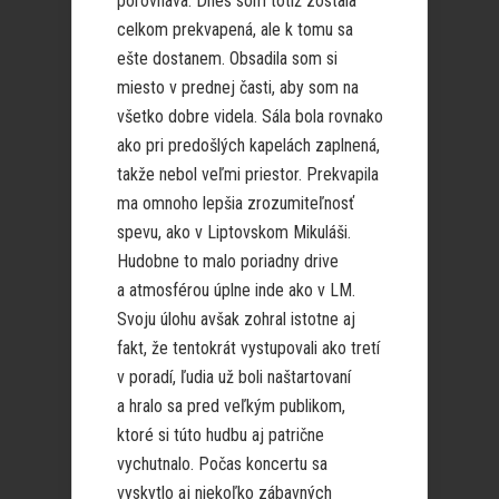
porovnáva. Dnes som totiž zostala
celkom prekvapená, ale k tomu sa
ešte dostanem. Obsadila som si
miesto v prednej časti, aby som na
všetko dobre videla. Sála bola rovnako
ako pri predošlých kapelách zaplnená,
takže nebol veľmi priestor. Prekvapila
ma omnoho lepšia zrozumiteľnosť
spevu, ako v Liptovskom Mikuláši.
Hudobne to malo poriadny drive
a atmosférou úplne inde ako v LM.
Svoju úlohu avšak zohral istotne aj
fakt, že tentokrát vystupovali ako tretí
v poradí, ľudia už boli naštartovaní
a hralo sa pred veľkým publikom,
ktoré si túto hudbu aj patrične
vychutnalo. Počas koncertu sa
vyskytlo aj niekoľko zábavných