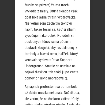
Musím sa priznať, že ma trochu
vyviedla z miery. Druhá skladba však
opäť bola jasná thrash vypaľovačka.
Nie veľmi som zachytila textovú
náplň, takže teším sa, keď si album
vypočujem ako celok. Po odohratí
posledných tónov sa na pódium
dostavili zbojníci, aby rozdali ceny z
tomboly a hlavnú cenu, balíček, ktorý
venovalo vydavateľstvo Support
Underground. Šťastie sa usmialo na
nejakú dievčicu, tak snáď ju po ceste
domov oň nikto neoraboval :).
Aj napriek protestom sa po tombole
už ďalšia muzika nekonala. Nuž škoda,
ale verím, že sa čoskoro vidíme! Celý
večer utiekol strašne rýchlo. Akcia ako