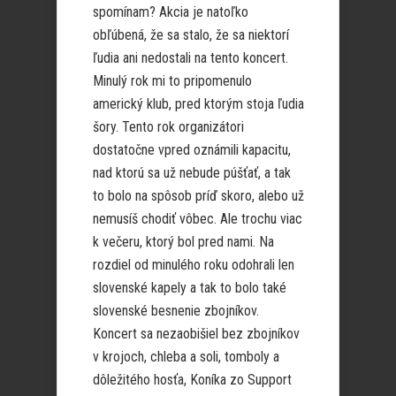
spomínam? Akcia je natoľko
obľúbená, že sa stalo, že sa niektorí
ľudia ani nedostali na tento koncert.
Minulý rok mi to pripomenulo
americký klub, pred ktorým stoja ľudia
šory. Tento rok organizátori
dostatočne vpred oznámili kapacitu,
nad ktorú sa už nebude púšťať, a tak
to bolo na spôsob príď skoro, alebo už
nemusíš chodiť vôbec. Ale trochu viac
k večeru, ktorý bol pred nami. Na
rozdiel od minulého roku odohrali len
slovenské kapely a tak to bolo také
slovenské besnenie zbojníkov.
Koncert sa nezaobišiel bez zbojníkov
v krojoch, chleba a soli, tomboly a
dôležitého hosťa, Koníka zo Support