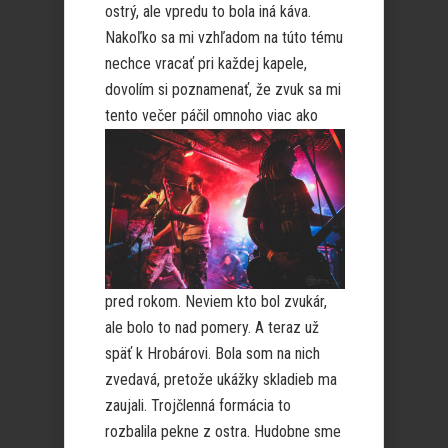
ostrý, ale vpredu to bola iná káva.
Nakoľko sa mi vzhľadom na túto tému
nechce vracať pri každej kapele,
dovolím si poznamenať, že zvuk sa mi
tento ve
čer páčil omnoho viac ako
pred rokom. Neviem kto bol zvukár,
ale bolo to nad pomery. A teraz už
späť k Hrobárovi. Bola som na nich
zvedavá, pretože ukážky skladieb ma
zaujali. Trojčlenná formácia to
rozbalila pekne z ostra. Hudobne sme