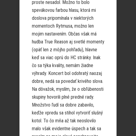
proste nesadol. Možno to bolo
spevákovou farbou hlasu, ktorá mi
doslova pripomínala v niektorých
momentoch Rytmusa, možno len
mojim nastavením. Občas však má
hudba True Reason aj svetlé momenty
(opäť len z môjho pohľadu), hlavne
keď sa viac oprú do HC stránky. Inak
čo sa týka kvality, nemám žiadne
výhrady. Koncert bol odohratý naozaj
dobre, nedá sa povedať krivého slova.
Na dôvažok, myslím, že o obľúbenosti
skupiny hovorili plné predné rady.
Množstvo ľudí sa dobre zabavilo,
keďže vpredu sa stihol vytvoriť slušný
kotol. To čo mňa až tak neoslovilo
malo však evidentne úspech a tak sa