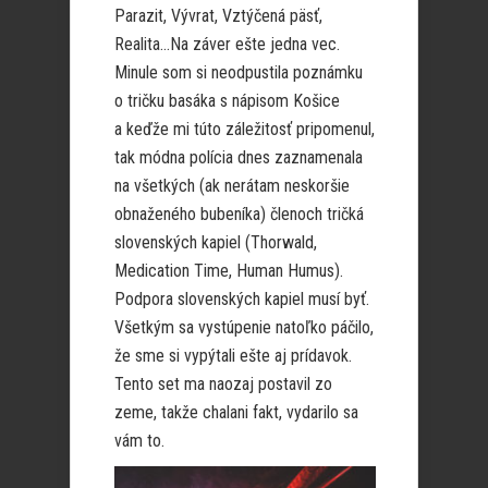
Parazit, Vývrat, Vztýčená päsť,
Realita…Na záver ešte jedna vec.
Minule som si neodpustila poznámku
o tričku basáka s nápisom Košice
a keďže mi túto záležitosť pripomenul,
tak módna polícia dnes zaznamenala
na všetkých (ak nerátam neskoršie
obnaženého bubeníka) členoch tričká
slovenských kapiel (Thorwald,
Medication Time, Human Humus).
Podpora slovenských kapiel musí byť.
Všetkým sa vystúpenie natoľko páčilo,
že sme si vypýtali ešte aj prídavok.
Tento set ma naozaj postavil zo
zeme, takže chalani fakt, vydarilo sa
vám to.