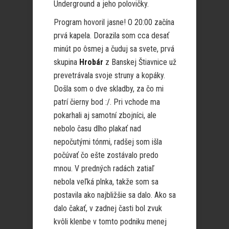
Underground a jeho polovičky.
Program hovoril jasne! O 20:00 začína
prvá kapela. Dorazila som cca desať
minút po ôsmej a čuduj sa svete, prvá
skupina
Hrobár
z Banskej Štiavnice už
prevetrávala svoje struny a kopáky.
Došla som o dve skladby, za čo mi
patrí čierny bod :/. Pri vchode ma
pokarhali aj samotní zbojníci, ale
nebolo času dlho plakať nad
nepočutými tónmi, radšej som išla
počúvať čo ešte zostávalo predo
mnou. V predných radách zatiaľ
nebola veľká plnka, takže som sa
postavila ako najbližšie sa dalo. Ako sa
dalo čakať, v zadnej časti bol zvuk
kvôli klenbe v tomto podniku menej