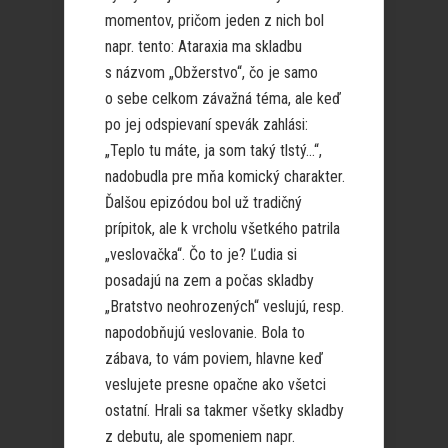
momentov, pričom jeden z nich bol
napr. tento: Ataraxia ma skladbu
s názvom „Obžerstvo“, čo je samo
o sebe celkom závažná téma, ale keď
po jej odspievaní spevák zahlási:
„Teplo tu máte, ja som taký tlstý…“,
nadobudla pre mňa komický charakter.
Ďalšou epizódou bol už tradičný
prípitok, ale k vrcholu všetkého patrila
„veslovačka“. Čo to je? Ľudia si
posadajú na zem a počas skladby
„Bratstvo neohrozených“ veslujú, resp.
napodobňujú veslovanie. Bola to
zábava, to vám poviem, hlavne keď
veslujete presne opačne ako všetci
ostatní. Hrali sa takmer všetky skladby
z debutu, ale spomeniem napr.