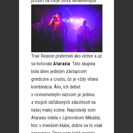
prosím na moje slová nenahnevajte.
True Reason prehrmeli ako víchor a už
sa hotovala
Ataraxia
. Táto skupina
bola dnes jediným zástupcom
grindcore a crustu, čo je vždy vítaná
kombinácia. Áno, ich debut
s rovnomenným názvom je jednou
z mojich obľúbených záležitostí na
našej malej scéne. Naposledy som
Ataraxiu videla v Liptovskom Mikuláši,
hoc v menšom klube, dobre sa to však