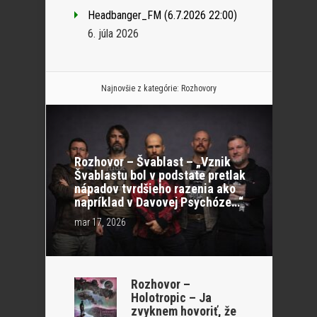
Headbanger_FM (6.7.2026 22:00)
6. júla 2026
Najnovšie z kategórie:
Rozhovory
Rozhovor – Švablast – „Vznik
Švablastu bol v podstate pretlak
nápadov tvrdšieho razenia ako
napríklad v Davovej Psychóze…“
mar 17, 2026
Rozhovor –
Holotropic – Ja
zvyknem hovoriť, že