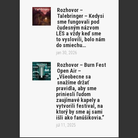
Rozhovor –
Talebringer – Kedysi
sme fungovali pod
čudesným názvom
LËS a vždy keď sme
to vyslovili, bolo nám
do smiechu…
jan 30, 2026
Rozhovor – Burn Fest
Open Air –
„Všeobecne sa
snažíme držať
pravidla, aby sme
priniesli ľudom
zaujímavé kapely a
vytvorili festival, na
ktorý by sme aj sami
išli ako fanúšikovia.“
júl 11, 2025