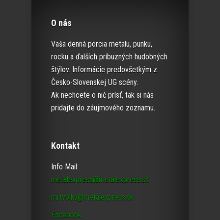
O nás
Vaša denná porcia metalu, punku,
rocku a ďalších príbuzných hudobných
štýlov. Informácie predovšetkým z
Česko-Slovenskej UG scény.
Ak nechcete o nič prísť, tak si nás
pridajte do záujmového zoznamu.
Kontakt
Info Mail:
metalexpress@metalexpress.sk
mrtvolka@metalexpress.sk
Facebook