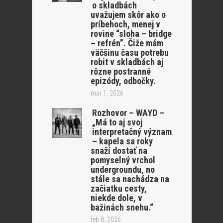
o skladbách
uvažujem skôr ako o
príbehoch, menej v
rovine “sloha – bridge
– refrén”. Čiže mám
väčšinu času potrebu
robit v skladbách aj
rôzne postranné
epizódy, odbočky.
mar 1, 2026
Rozhovor – WAYD –
„Má to aj svoj
interpretačný význam
– kapela sa roky
snaží dostať na
pomyselný vrchol
undergroundu, no
stále sa nachádza na
začiatku cesty,
niekde dole, v
bažinách snehu.“
feb 8, 2026