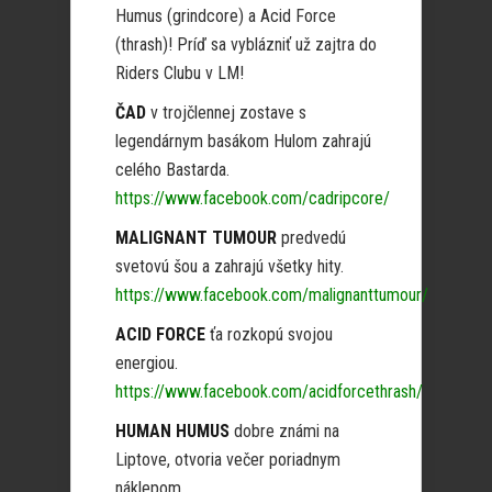
Humus (grindcore) a Acid Force
(thrash)! Príď sa vyblázniť už zajtra do
Riders Clubu v LM!
ČAD
v trojčlennej zostave s
legendárnym basákom Hulom zahrajú
celého Bastarda.
https://www.facebook.com/cadripcore/
MALIGNANT TUMOUR
predvedú
svetovú šou a zahrajú všetky hity.
https://www.facebook.com/malignanttumour/
ACID FORCE
ťa rozkopú svojou
energiou.
https://www.facebook.com/acidforcethrash/
HUMAN HUMUS
dobre známi na
Liptove, otvoria večer poriadnym
náklepom.