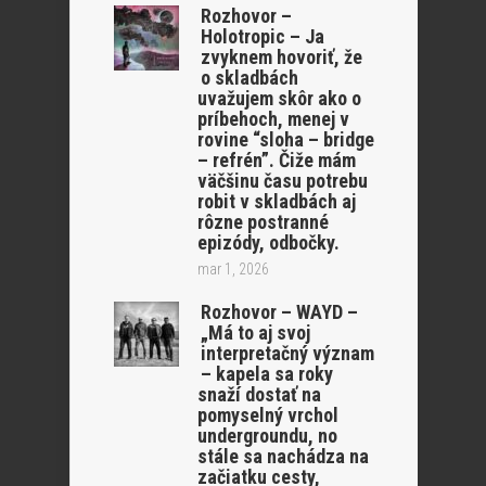
Rozhovor –
Holotropic – Ja
zvyknem hovoriť, že
o skladbách
uvažujem skôr ako o
príbehoch, menej v
rovine “sloha – bridge
– refrén”. Čiže mám
väčšinu času potrebu
robit v skladbách aj
rôzne postranné
epizódy, odbočky.
mar 1, 2026
Rozhovor – WAYD –
„Má to aj svoj
interpretačný význam
– kapela sa roky
snaží dostať na
pomyselný vrchol
undergroundu, no
stále sa nachádza na
začiatku cesty,