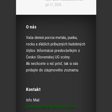
júl 11, 2025
O nás
Vaša denná porcia metalu, punku,
rocku a ďalších príbuzných hudobných
štýlov. Informácie predovšetkým z
Česko-Slovenskej UG scény.
Ak nechcete o nič prísť, tak si nás
pridajte do záujmového zoznamu.
Kontakt
Info Mail:
metalexpress@metalexpress.sk