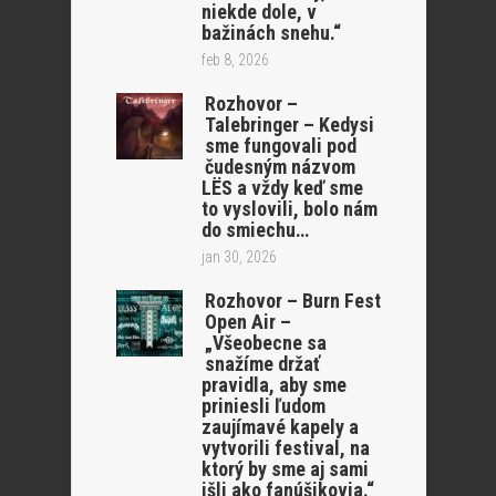
niekde dole, v
bažinách snehu.“
feb 8, 2026
Rozhovor –
Talebringer – Kedysi
sme fungovali pod
čudesným názvom
LËS a vždy keď sme
to vyslovili, bolo nám
do smiechu…
jan 30, 2026
Rozhovor – Burn Fest
Open Air –
„Všeobecne sa
snažíme držať
pravidla, aby sme
priniesli ľudom
zaujímavé kapely a
vytvorili festival, na
ktorý by sme aj sami
išli ako fanúšikovia.“