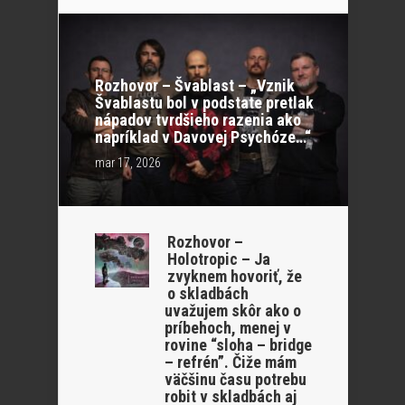
Rozhovor – Švablast – „Vznik
Švablastu bol v podstate pretlak
nápadov tvrdšieho razenia ako
napríklad v Davovej Psychóze…“
mar 17, 2026
Rozhovor –
Holotropic – Ja
zvyknem hovoriť, že
o skladbách
uvažujem skôr ako o
príbehoch, menej v
rovine “sloha – bridge
– refrén”. Čiže mám
väčšinu času potrebu
robit v skladbách aj