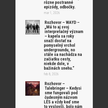
rôzne postranné
epizódy, odbočky.
mar 1, 2026
Rozhovor – WAYD –
„Má to aj svoj
interpretačný význam
– kapela sa roky
snaží dostať na
pomyselný vrchol
undergroundu, no
stále sa nachádza na
začiatku cesty,
niekde dole, v
bažinách snehu.“
feb 8, 2026
Rozhovor –
Talebringer – Kedysi
sme fungovali pod
čudesným názvom
LËS a vždy keď sme
to vyslovili, bolo nám