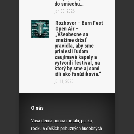
do smiechu…
jan 30, 2026
Rozhovor – Burn Fest
Open Air –
„Všeobecne sa
snažíme držať
pravidla, aby sme
priniesli ľudom
zaujímavé kapely a
vytvorili festival, na
ktorý by sme aj sami
išli ako fanúšikovia.“
júl 11, 2025
O nás
Vaša denná porcia metalu, punku,
rocku a ďalších príbuzných hudobných