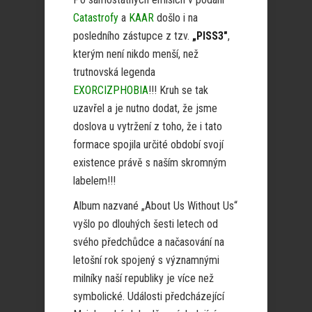
Catastrofy
a
KAAR
došlo i na
posledního zástupce z tzv.
„PISS3″
,
kterým není nikdo menší, než
trutnovská legenda
EXORCIZPHOBIA
!!! Kruh se tak
uzavřel a je nutno dodat, že jsme
doslova u vytržení z toho, že i tato
formace spojila určité období svojí
existence právě s naším skromným
labelem!!!
Album nazvané „About Us Without Us“
vyšlo po dlouhých šesti letech od
svého předchůdce a načasování na
letošní rok spojený s významnými
milníky naší republiky je více než
symbolické. Události předcházející