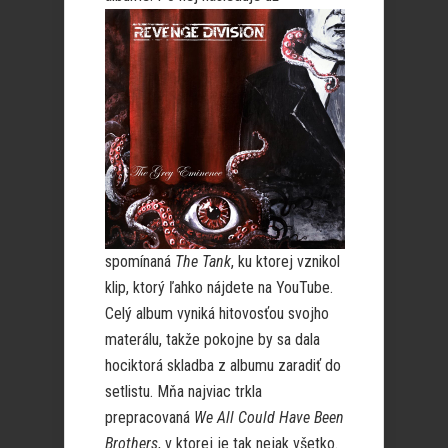
spomínaná
The Tank
, ku ktorej vznikol
klip, ktorý ľahko nájdete na YouTube.
Celý album vyniká hitovosťou svojho
materálu, takže pokojne by sa dala
hociktorá skladba z albumu zaradiť do
setlistu. Mňa najviac trkla
prepracovaná
We All Could Have Been
Brothers
, v ktorej je tak nejak všetko.