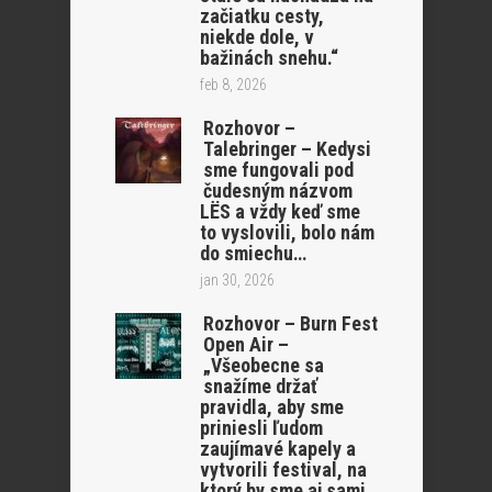
začiatku cesty,
niekde dole, v
bažinách snehu.“
feb 8, 2026
Rozhovor –
Talebringer – Kedysi
sme fungovali pod
čudesným názvom
LËS a vždy keď sme
to vyslovili, bolo nám
do smiechu…
jan 30, 2026
Rozhovor – Burn Fest
Open Air –
„Všeobecne sa
snažíme držať
pravidla, aby sme
priniesli ľudom
zaujímavé kapely a
vytvorili festival, na
ktorý by sme aj sami