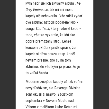
kým neprišiel ich aktuálny album
The
Grey Eminence
, tak mi ani meno
kapely nič nehovorilo. Čiže stihli vydať
dva albumy, natočili podarený klip k
songu
The Tank
, ktorý rotoval kade –
tade, všetko vyzeralo, že idú ako
dobre premazaný stroj. Lenže
koncom októbra prišla správa, že
kapela si dáva pauzu, resp. končí,
neviem presne, ako sú na tom
aktuálne, ale všetkým je jasné, že je
to veľká škoda.
Moderne znejúce kapely až tak veľmi
nevyhľadávam, ale Revenge Division
som okúsil aj naživo. Začiatkom
septembra v Novom Meste nad
Váhom v maličkom klube Retro mi