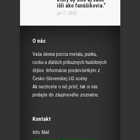
išli ako fanúšikovia.“
júl 11, 2025
O nás
Vaša denná porcia metalu, punku,
rocku a ďalších príbuzných hudobných
štýlov. Informácie predovšetkým z
Česko-Slovenskej UG scény.
Ak nechcete o nič prísť, tak si nás
pridajte do záujmového zoznamu.
Kontakt
Info Mail: