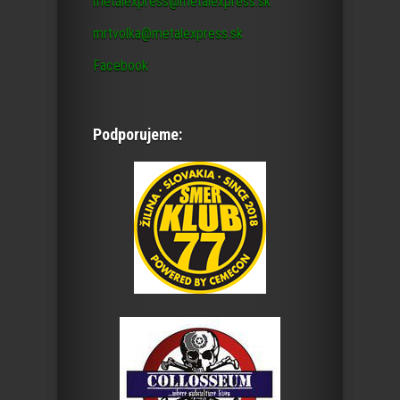
metalexpress@metalexpress.sk
mrtvolka@metalexpress.sk
Facebook
Podporujeme: