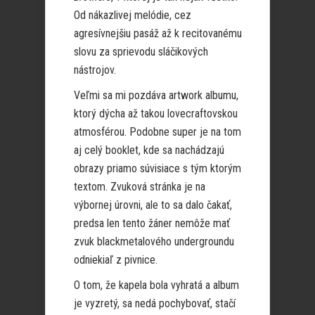
Od nákazlivej melódie, cez
agresívnejšiu pasáž až k recitovanému
slovu za sprievodu sláčikových
nástrojov.
Veľmi sa mi pozdáva artwork albumu,
ktorý dýcha až takou lovecraftovskou
atmosférou. Podobne super je na tom
aj celý booklet, kde sa nachádzajú
obrazy priamo súvisiace s tým ktorým
textom. Zvuková stránka je na
výbornej úrovni, ale to sa dalo čakať,
predsa len tento žáner nemôže mať
zvuk blackmetalového undergroundu
odniekiaľ z pivnice.
O tom, že kapela bola vyhratá a album
je vyzretý, sa nedá pochybovať, stačí