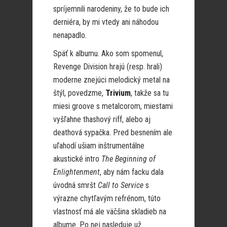
spríjemnili narodeniny, že to bude ich
derniéra, by mi vtedy ani náhodou
nenapadlo.
Späť k albumu. Ako som spomenul,
Revenge Division hrajú (resp. hrali)
moderne znejúci melodický metal na
štýl, povedzme,
Trivium
, takže sa tu
miesi groove s metalcorom, miestami
vyšľahne thashový riff, alebo aj
deathová sypačka. Pred besnením ale
uľahodí ušiam inštrumentálne
akustické intro
The Beginning of
Enlightenment
, aby nám facku dala
úvodná smršt
Call to Service
s
výrazne chytľavým refrénom, túto
vlastnosť má ale väčšina skladieb na
albume. Po
nej nasleduje už