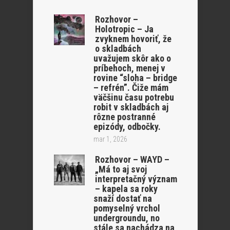
Rozhovor –
Holotropic – Ja
zvyknem hovoriť, že
o skladbách
uvažujem skôr ako o
príbehoch, menej v
rovine “sloha – bridge
– refrén”. Čiže mám
väčšinu času potrebu
robit v skladbách aj
rôzne postranné
epizódy, odbočky.
mar 1, 2026
Rozhovor – WAYD –
„Má to aj svoj
interpretačný význam
– kapela sa roky
snaží dostať na
pomyselný vrchol
undergroundu, no
stále sa nachádza na