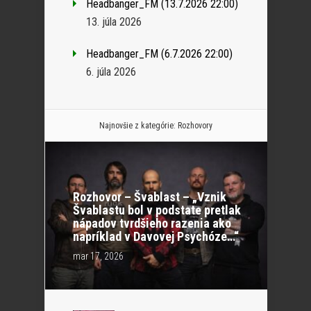
Headbanger_FM (13.7.2026 22:00)
13. júla 2026
Headbanger_FM (6.7.2026 22:00)
6. júla 2026
Najnovšie z kategórie:
Rozhovory
Rozhovor – Švablast – „Vznik
Švablastu bol v podstate pretlak
nápadov tvrdšieho razenia ako
napríklad v Davovej Psychóze…“
mar 17, 2026