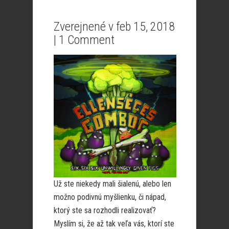
Zverejnené v feb 15, 2018
|
1 Comment
Už ste niekedy mali šialenú, alebo len
možno podivnú myšlienku, či nápad,
ktorý ste sa rozhodli realizovať?
Myslím si, že až tak veľa vás, ktorí ste