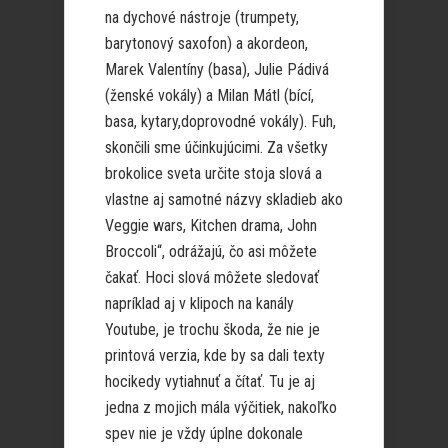
na dychové nástroje (trumpety,
barytonový saxofon) a akordeon,
Marek Valentíny (basa), Julie Pádivá
(ženské vokály) a Milan Mátl (bící,
basa, kytary,doprovodné vokály). Fuh,
skončili sme účinkujúcimi. Za všetky
brokolice sveta určite stoja slová a
vlastne aj samotné názvy skladieb ako
Veggie wars, Kitchen drama, John
Broccoli“, odrážajú, čo asi môžete
čakať. Hoci slová môžete sledovať
napríklad aj v klipoch na kanály
Youtube, je trochu škoda, že nie je
printová verzia, kde by sa dali texty
hocikedy vytiahnuť a čítať. Tu je aj
jedna z mojich mála výčitiek, nakoľko
spev nie je vždy úplne dokonale