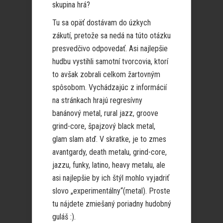
skupina hrá?
Tu sa opäť dostávam do úzkych
zákutí, pretože sa nedá na túto otázku
presvedčivo odpovedať. Asi najlepšie
hudbu vystihli samotní tvorcovia, ktorí
to avšak zobrali celkom žartovným
spôsobom. Vychádzajúc z informácií
na stránkach hrajú regresívny
banánový metal, rural jazz, groove
grind-core, špajzový black metal,
glam slam atď. V skratke, je to zmes
avantgardy, death metalu, grind-core,
jazzu, funky, latino, heavy metalu, ale
asi najlepšie by ich štýl mohlo vyjadriť
slovo „experimentálny“(metal). Proste
tu nájdete zmiešaný poriadny hudobný
guláš :).