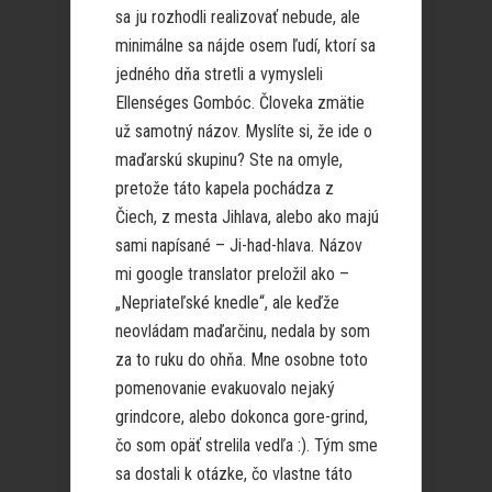
sa ju rozhodli realizovať nebude, ale
minimálne sa nájde osem ľudí, ktorí sa
jedného dňa stretli a vymysleli
Ellenséges Gombóc. Človeka zmätie
už samotný názov. Myslíte si, že ide o
maďarskú skupinu? Ste na omyle,
pretože táto kapela pochádza z
Čiech, z mesta Jihlava, alebo ako majú
sami napísané – Ji-had-hlava. Názov
mi google translator preložil ako –
„Nepriateľské knedle“, ale keďže
neovládam maďarčinu, nedala by som
za to ruku do ohňa. Mne osobne toto
pomenovanie evakuovalo nejaký
grindcore, alebo dokonca gore-grind,
čo som opäť strelila vedľa :). Tým sme
sa dostali k otázke, čo vlastne táto