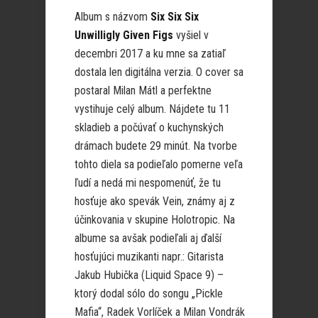
Album s názvom
Six Six Six
Unwilligly Given Figs
vyšiel v
decembri 2017 a ku mne sa zatiaľ
dostala len digitálna verzia. O cover sa
postaral Milan Mátl a perfektne
vystihuje celý album. Nájdete tu 11
skladieb a počúvať o kuchynských
drámach budete 29 minút. Na tvorbe
tohto diela sa podieľalo pomerne veľa
ľudí a nedá mi nespomenúť, že tu
hosťuje ako spevák Vein, známy aj z
účinkovania v skupine Holotropic. Na
albume sa avšak podieľali aj ďalší
hosťujúci muzikanti napr.: Gitarista
Jakub Hubička (Liquid Space 9) –
ktorý dodal sólo do songu „Pickle
Mafia“, Radek Vorlíček a Milan Vondrák