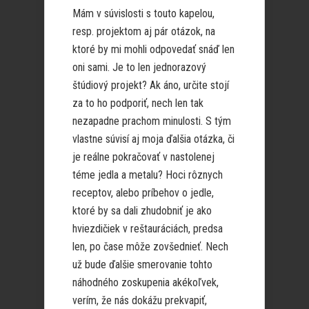
Mám v súvislosti s touto kapelou,
resp. projektom aj pár otázok, na
ktoré by mi mohli odpovedať snáď len
oni sami. Je to len jednorazový
štúdiový projekt? Ak áno, určite stojí
za to ho podporiť, nech len tak
nezapadne prachom minulosti. S tým
vlastne súvisí aj moja ďalšia otázka, či
je reálne pokračovať v nastolenej
téme jedla a metalu? Hoci rôznych
receptov, alebo príbehov o jedle,
ktoré by sa dali zhudobniť je ako
hviezdičiek v reštauráciách, predsa
len, po čase môže zovšednieť. Nech
už bude ďalšie smerovanie tohto
náhodného zoskupenia akékoľvek,
verím, že nás dokážu prekvapiť,