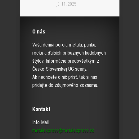
júl 11, 2025
O nás
Vaša denná porcia metalu, punku,
rocku a ďalších príbuzných hudobných
štýlov. Informácie predovšetkým z
Česko-Slovenskej UG scény.
Ak nechcete o nič prísť, tak si nás
pridajte do záujmového zoznamu.
Kontakt
Info Mail:
metalexpress@metalexpress.sk