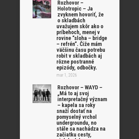
Rozhovor –
Holotropic – Ja
zvyknem hovoriť, že
o skladbách
uvažujem skôr ako o
príbehoch, menej v
rovine “sloha – bridge
– refrén”. Čiže mám
väčšinu času potrebu
robit v skladbách aj
rôzne postranné
epizódy, odbočky.
mar 1, 2026
Rozhovor – WAYD –
„Má to aj svoj
interpretačný význam
– kapela sa roky
snaží dostať na
pomyselný vrchol
undergroundu, no
stále sa nachádza na
začiatku cesty,