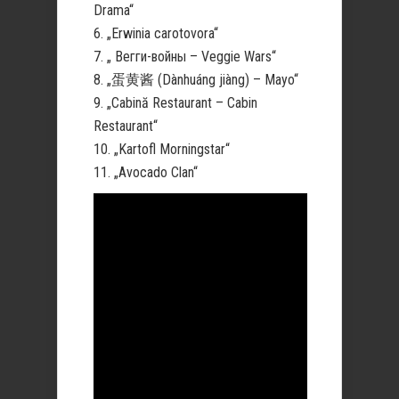
Drama“
6. „Erwinia carotovora“
7. „ Вегги-войны – Veggie Wars“
8. „蛋黄酱 (Dànhuáng jiàng) – Mayo“
9. „Cabină Restaurant – Cabin
Restaurant“
10. „Kartofl Morningstar“
11. „Avocado Clan“