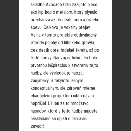
skladbe Avocado Clan zažijete niečo
ako hip-hop s metalom, ktorý plynulo
prechádza až do death coru a čistého
spevu. Celkovo je vokálny prejav
Veina v tomto projekte obdivuhodný.
Strieda polohy od hlbokého growlu,
cez death core, hrdelné škreky, až po
čisté spevy. Naozaj netuším, čo bolo
prvotnou inšpiráciou k stvoreniu tejto
hudby, ale výsledok je naozaj
zaujímavý. S takýmto jasným
konceptuálnym, ale zároveň mierne
chaotickým projektom nikto dávno
neprišiel. Už len za to množstvo
nápadov, ktoré v tejto hudbe nájdete
naskladané sa oplatí o nahrávku
zavadiť.