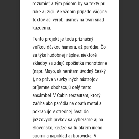
rozumieť a tým pádom by sa texty pri
ruke aj zišli. V každom prípade väčšina
textov asi vyrobí úsmev na tvári snáď
každému.
Tento projekt je teda príznačný
veľkou dávkou humoru, až paródie. Čo
sa týka hudobnej náplne, niektoré
skladby sa zdajú spočiatku monotónne
(napr. Mayo, ak nerátam úvodný český
), no práve vsuvky iných nástrojov
príjemne obohacujú celý tento
ansámbel. V Cabin restaurant, ktorý
začína ako paródia na death metal a
pokračuje v strednej časti do
jazzových prvkov sa vyberáme aj na
Slovensko, keďže sa tu okrem iného
spomína napríklad aj borovička. V