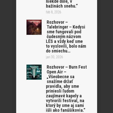
niekde dole, v
bažinách snehu.“
feb 8, 2026
Rozhovor –
Talebringer – Kedysi
sme fungovali pod
čudesným názvom
LËS a vždy keď sme
to vyslovili, bolo nám
do smiechu…
jan 30, 2026
Rozhovor – Burn Fest
Open Air –
„Všeobecne sa
snažíme držať
pravidla, aby sme
priniesli ľudom
zaujímavé kapely a
vytvorili festival, na
ktorý by sme aj sami
išli ako fanúšikovia.“