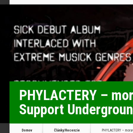
PHYLACTERY – morav
Support Undergrou
Domov
Články/Recenzie
PHYLACTERY – moravs