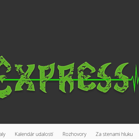
aly
Kalendár udalostí
Rozhovory
Za stenami hluku