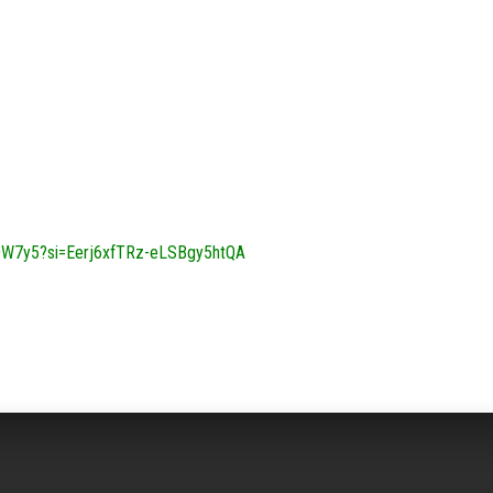
DW7y5?si=Eerj6xfTRz-eLSBgy5htQA