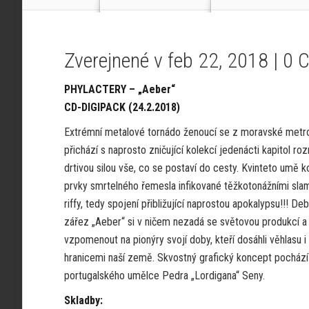
Zverejnené v feb 22, 2018 |
0 
PHYLACTERY – „Aeber“
CD-DIGIPACK (24.2.2018)
Extrémní metalové tornádo ženoucí se z moravské metr
přichází s naprosto zničující kolekcí jedenácti kapitol ro
drtivou silou vše, co se postaví do cesty. Kvinteto umě 
prvky smrtelného řemesla infikované těžkotonážními sl
riffy, tedy spojení přibližující naprostou apokalypsu!!! De
zářez „Aeber“ si v ničem nezadá se světovou produkcí a
vzpomenout na pionýry svojí doby, kteří dosáhli věhlasu i
hranicemi naší země. Skvostný grafický koncept pochází 
portugalského umělce Pedra „Lordigana“ Seny.
Skladby: