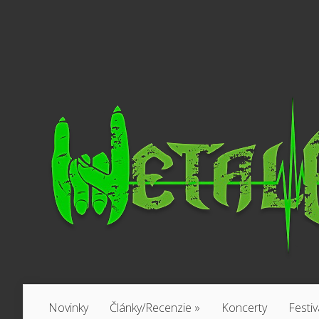
Novinky
Články/Recenzie
»
Koncerty
Festiv