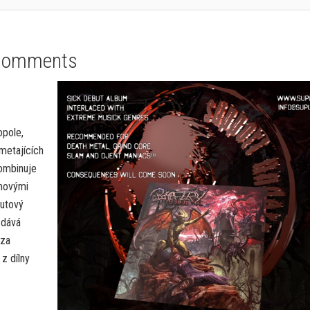
Comments
opole,
zmetajících
kombinuje
amovými
butový
 dává
 za
z dílny