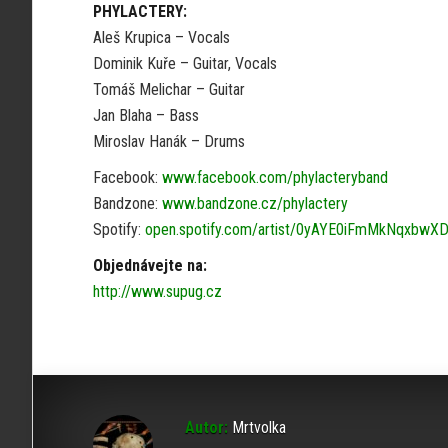
PHYLACTERY:
Aleš Krupica – Vocals
Dominik Kuře – Guitar, Vocals
Tomáš Melichar – Guitar
Jan Blaha – Bass
Miroslav Hanák – Drums
Facebook:
www.facebook.com/phylacteryband
Bandzone:
www.bandzone.cz/phylactery
Spotify:
open.spotify.com/artist/0yAYE0iFmMkNqxbwX
Objednávejte na:
http://www.supug.cz
Autor:
Mrtvolka