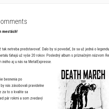
Comments
h mestách!
 tak netreba predstavovať. Dalo by si povedať, že sa už jedná o legend
metalu ťahajú už vyše 20 rokov. Posledný album s príznačným názvom R
m iného aj u nás na MetalExpresse.
čie besnenia po
 by nás zásobovali pravidelne
 za to o kvalite sa
red pár rokmi a som zvedavý