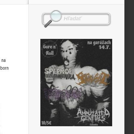
u na
eborn