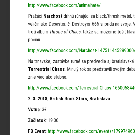
http://www.facebook.com/animalhate/
Pražáci
Narchost
drhnú rúhajúci sa black/thrash metal, t
veličín ako Desaster, či Destroyer 666 si prídu na svoje. 
tretí album
Throne of Chaos
, takže sa môžeme tešiť hlav
počinu.
http://www.facebook.com/Narchost-147511445289000
Na trnavskej zastávke turné sa predvedie aj bratislavsk
Terrestrial Chaos
. Minulý rok sa predstavili svojim d
znie viac ako sľubne.
http://www.facebook.com/Terrestrial-Chaos-1660058
2. 3. 2018, British Rock Stars, Bratislava
Vstup
: 3€
Začiatok
: 19:00
FB Event
:
http://www.facebook.com/events/179974963