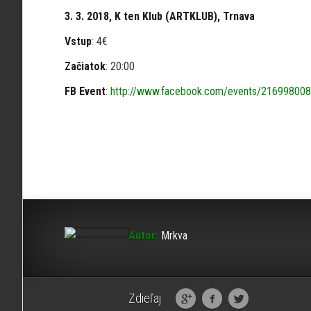
3. 3. 2018, K ten Klub (ARTKLUB), Trnava
Vstup
: 4€
Začiatok
: 20:00
FB Event
:
http://www.facebook.com/events/21699800
Autor:
Mrkva
Zdieľaj