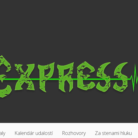
aly
Kalendár udalostí
Rozhovory
Za stenami hluku