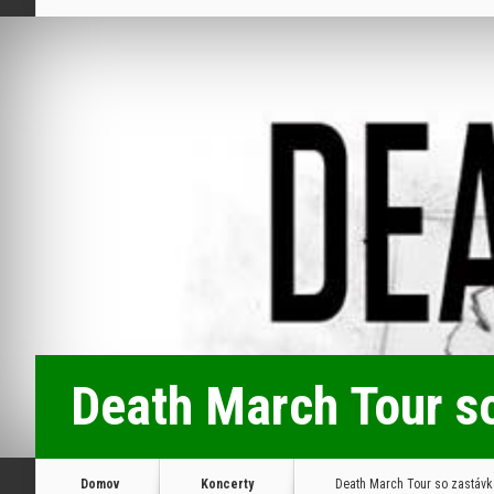
Death March Tour so
Domov
Koncerty
Death March Tour so zastávka