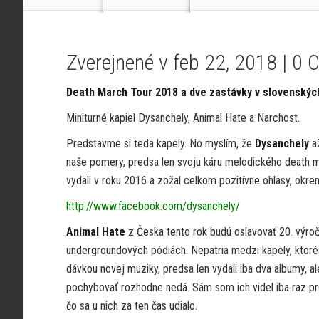
Zverejnené v feb 22, 2018 |
0 
Death March Tour 2018 a dve zastávky v slovenskýc
Miniturné kapiel Dysanchely, Animal Hate a Narchost.
Predstavme si teda kapely. No myslím, že
Dysanchely
až
naše pomery, predsa len svoju káru melodického death 
vydali v roku 2016 a zožal celkom pozitívne ohlasy, okre
http://www.facebook.com/dysanchely/
Animal Hate
z Česka tento rok budú oslavovať 20. výro
undergroundových pódiách. Nepatria medzi kapely, ktoré
dávkou novej muziky, predsa len vydali iba dva albumy, ale
pochybovať rozhodne nedá. Sám som ich videl iba raz p
čo sa u nich za ten čas udialo.