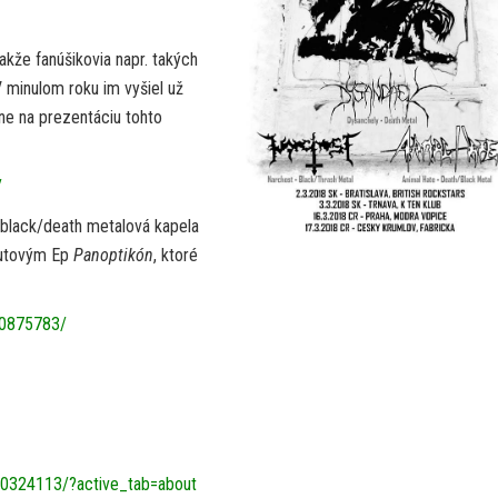
akže fanúšikovia napr. takých
V minulom roku im vyšiel už
ne na prezentáciu tohto
/
á black/death metalová kapela
ebutovým Ep
Panoptikón
, ktoré
440875783/
0324113/?active_tab=about