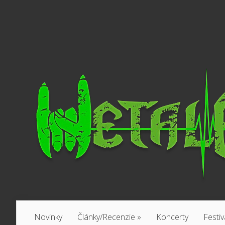
Novinky
Články/Recenzie
»
Koncerty
Festiv