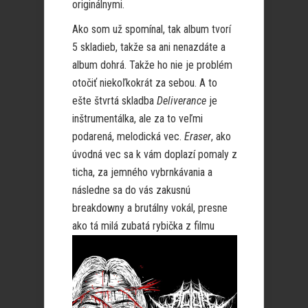
originálnymi.
Ako som už spomínal, tak album tvorí
5 skladieb, takže sa ani nenazdáte a
album dohrá. Takže ho nie je problém
otočiť niekoľkokrát za sebou. A to
ešte štvrtá skladba
Deliverance
je
inštrumentálka, ale za to veľmi
podarená, melodická vec.
Eraser
, ako
úvodná vec sa k vám doplazí pomaly z
ticha, za jemného vybrnkávania a
následne sa do vás zakusnú
breakdowny a brutálny vokál, presne
ako tá milá zubatá rybička z
filmu