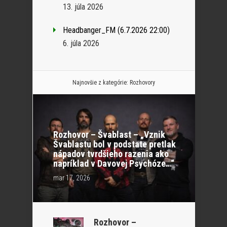
13. júla 2026
Headbanger_FM (6.7.2026 22:00)
6. júla 2026
Najnovšie z kategórie:
Rozhovory
Rozhovor – Švablast – „Vznik
Švablastu bol v podstate pretlak
nápadov tvrdšieho razenia ako
napríklad v Davovej Psychóze…“
mar 17, 2026
Rozhovor –