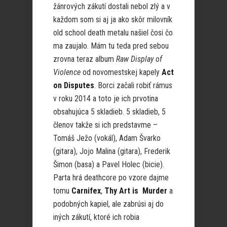
žánrových zákutí dostali nebol zlý a v
každom som si aj ja ako skôr milovník
old school death metalu našiel čosi čo
ma zaujalo. Mám tu teda pred sebou
zrovna teraz album
Raw Display of
Violence
od novomestskej kapely
Act
on Disputes
. Borci začali robiť rámus
v roku 2014 a toto je ich prvotina
obsahujúca 5 skladieb. 5 skladieb, 5
členov takže si ich predstavme –
Tomáš Ježo (vokál), Adam Švarko
(gitara), Jojo Malina (gitara), Frederik
Šimon (basa) a Pavel Holec (bicie).
Parta hrá deathcore po vzore dajme
tomu
Carnifex
,
Thy Art is Murder
a
podobných kapiel, ale zabrúsi aj do
iných zákutí, ktoré ich robia