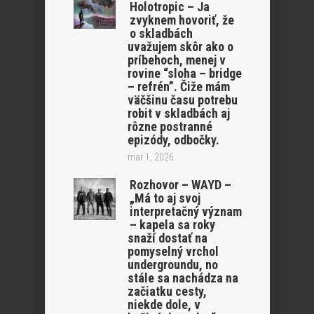
Holotropic – Ja
zvyknem hovoriť, že
o skladbách
uvažujem skôr ako o
príbehoch, menej v
rovine “sloha – bridge
– refrén”. Čiže mám
väčšinu času potrebu
robit v skladbách aj
rôzne postranné
epizódy, odbočky.
mar 1, 2026
Rozhovor – WAYD –
„Má to aj svoj
interpretačný význam
– kapela sa roky
snaží dostať na
pomyselný vrchol
undergroundu, no
stále sa nachádza na
začiatku cesty,
niekde dole, v