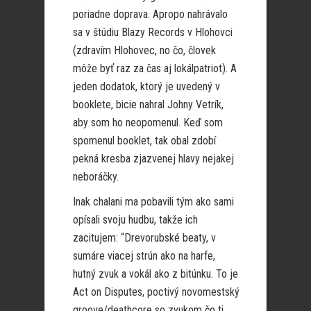
poriadne doprava. Apropo nahrávalo
sa v štúdiu Blazy Records v Hlohovci
(zdravím Hlohovec, no čo, človek
môže byť raz za čas aj lokálpatriot). A
jeden dodatok, ktorý je uvedený v
booklete, bicie nahral Johny Vetrík,
aby som ho neopomenul. Keď som
spomenul booklet, tak obal zdobí
pekná kresba zjazvenej hlavy nejakej
neboráčky.
Inak chalani ma pobavili tým ako sami
opísali svoju hudbu, takže ich
zacitujem: “Drevorubské beaty, v
sumáre viacej strún ako na harfe,
hutný zvuk a vokál ako z bitúnku. To je
Act on Disputes, poctivý novomestský
groove/deathcore so zvukom čo ti