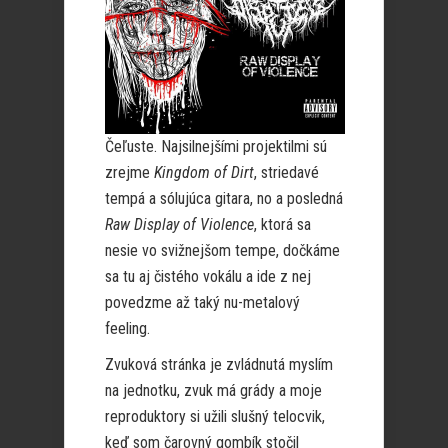
Čeľuste. Najsilnejšími projektilmi sú
zrejme
Kingdom of Dirt
, striedavé
tempá a sólujúca gitara, no a posledná
Raw Display of Violence
, ktorá sa
nesie vo svižnejšom tempe, dočkáme
sa tu aj čistého vokálu a ide z nej
povedzme až taký nu-metalový
feeling.
Zvuková stránka je zvládnutá myslím
na jednotku, zvuk má grády a moje
reproduktory si užili slušný telocvik,
keď som čarovný gombík stočil