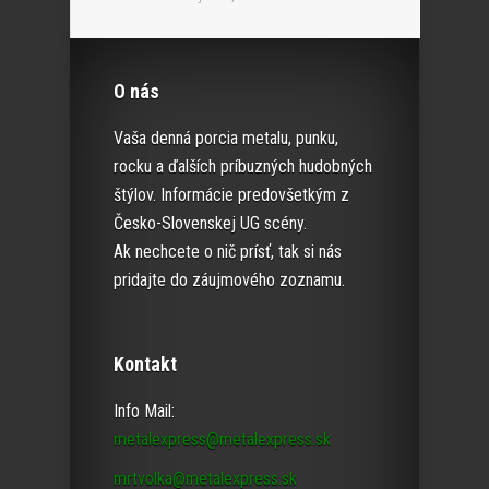
O nás
Vaša denná porcia metalu, punku,
rocku a ďalších príbuzných hudobných
štýlov. Informácie predovšetkým z
Česko-Slovenskej UG scény.
Ak nechcete o nič prísť, tak si nás
pridajte do záujmového zoznamu.
Kontakt
Info Mail:
metalexpress@metalexpress.sk
mrtvolka@metalexpress.sk