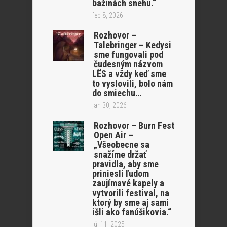
bažinách snehu.“
feb 8, 2026
Rozhovor –
Talebringer – Kedysi
sme fungovali pod
čudesným názvom
LËS a vždy keď sme
to vyslovili, bolo nám
do smiechu…
jan 30, 2026
Rozhovor – Burn Fest
Open Air –
„Všeobecne sa
snažíme držať
pravidla, aby sme
priniesli ľudom
zaujímavé kapely a
vytvorili festival, na
ktorý by sme aj sami
išli ako fanúšikovia.“
júl 11, 2025