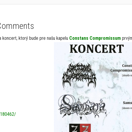
Comments
 koncert, ktorý bude pre našu kapelu
Constans Compromissum
prvý
0180462/