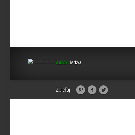
Autor:
Mrkva
Zdieľaj