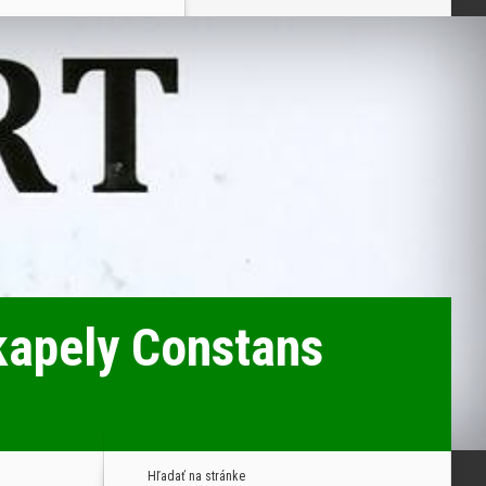
kapely Constans
Hľadať na stránke