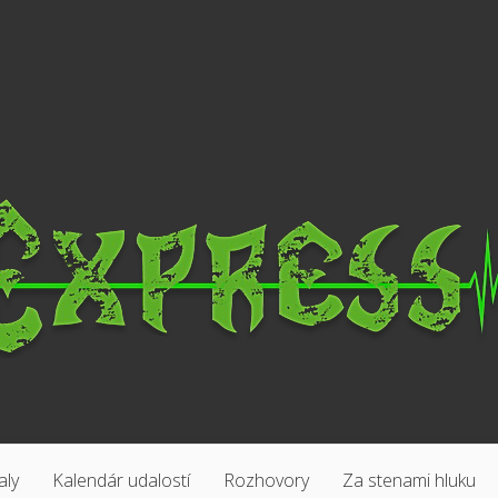
aly
Kalendár udalostí
Rozhovory
Za stenami hluku