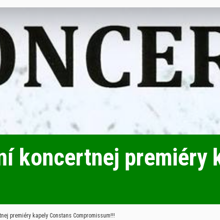
í koncertnej premiéry 
tnej premiéry kapely Constans Compromissum!!!