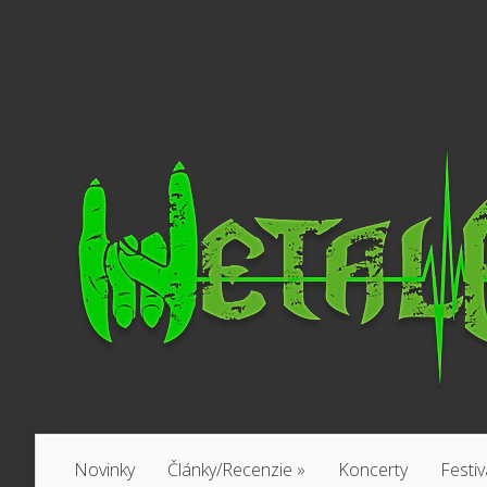
Novinky
Články/Recenzie
»
Koncerty
Festiv