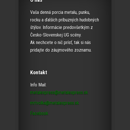
Vaša denná porcia metalu, punku,
rocku a ďalších príbuzných hudobných
štýlov. Informácie predovšetkým z
Česko-Slovenskej UG scény.
Ak nechcete o nič prísť, tak si nás
pridajte do záujmového zoznamu.
Kontakt
Info Mail:
metalexpress@metalexpress.sk
mrtvolka@metalexpress.sk
Facebook