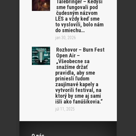
Talebringer – Kedysi
sme fungovali pod
čudesným názvom
LËS a vždy keď sme
to vyslovili, bolo nám
do smiechu…
jan 30, 2026
Rozhovor – Burn Fest
Open Air –
„Všeobecne sa
snažíme držať
pravidla, aby sme
priniesli ľudom
zaujímavé kapely a
vytvorili festival, na
ktorý by sme aj sami
išli ako fanúšikovia.“
júl 11, 2025
O nás