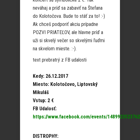
neváhaj a príď sa zabaviť na Štefana
do Kolotočova. Bude to stáť za to! :-)
Ak chceš podporiť akciu prípadne
POZVI PRIATEĽOV, ale hlavne príď a
uži si skvelý večer so skvelými ľuďmi
na skvelom mieste. :-).
text prebratrý z FB udalosti
Kedy: 26.12.2017
Miesto: Kolotočovo, Liptovský
Mikuláš
Vstup: 2 €
FB Udalosť:
https://www.facebook.com/events/1489923523762
DISTROPHY: