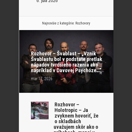
6. júla 2026
Najnovšie z kategórie:
Rozhovory
Rozhovor – Švablast – „Vznik
Švablastu bol v podstate pretlak
nápadov tvrdšieho razenia ako
napríklad v Davovej Psychóze…“
mar 17, 2026
Rozhovor –
Holotropic – Ja
zvyknem hovoriť, že
o skladbách
uvažujem skôr ako o