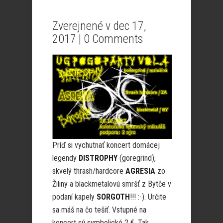
Zverejnené v dec 17,
2017 |
0 Comments
Príď si vychutnať koncert domácej
legendy
DISTROPHY
(goregrind),
skvelý thrash/hardcore
AGRESIA
zo
Žiliny a blackmetalovú smršť z Bytče v
podaní kapely
SORGOTH
!!! :-). Určite
sa máš na čo tešiť. Vstupné na
koncert sú symbolické 2 €. Tak