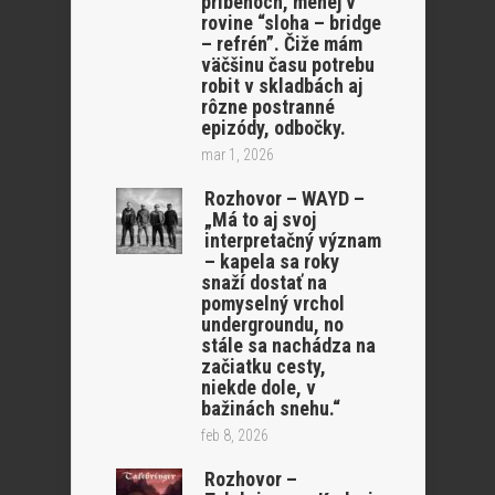
príbehoch, menej v
rovine “sloha – bridge
– refrén”. Čiže mám
väčšinu času potrebu
robit v skladbách aj
rôzne postranné
epizódy, odbočky.
mar 1, 2026
Rozhovor – WAYD –
„Má to aj svoj
interpretačný význam
– kapela sa roky
snaží dostať na
pomyselný vrchol
undergroundu, no
stále sa nachádza na
začiatku cesty,
niekde dole, v
bažinách snehu.“
feb 8, 2026
Rozhovor –