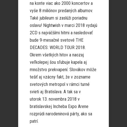
na konte viac ako 2000 koncertov a
vyše 8 miliónov predaných albumov.
Také jubileum si zaslúži poriadnu
oslavu! Nightwish v marci 2018 vydajú
2CD s najväčšími hitmi a nasledovať
bude 9-mesačné svetové THE
DECADES: WORLD TOUR 2018.
Okrem všetkých hitov a naozaj
veľkolepej šou sľubuje kapela aj
množstvo prekvapení. Slovákov môže
tešiť aj vzácny fakt, že v zozname
svetových metropol v rámci turné
svieti aj Bratislava. A tak sa v
utorok 13. novembra 2018 v
bratislavskej Incheba Expo Arene
rozprúdi narodeninová párty, ako sa
patrí.