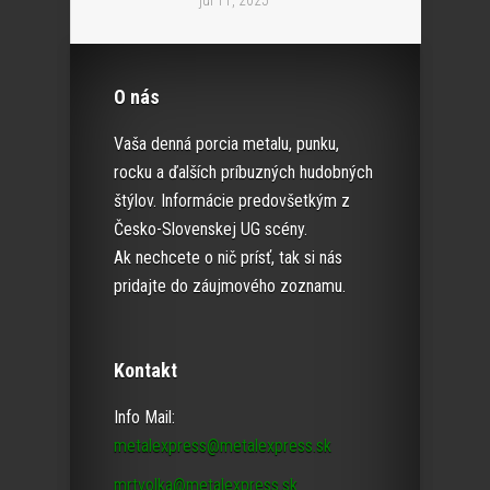
júl 11, 2025
O nás
Vaša denná porcia metalu, punku,
rocku a ďalších príbuzných hudobných
štýlov. Informácie predovšetkým z
Česko-Slovenskej UG scény.
Ak nechcete o nič prísť, tak si nás
pridajte do záujmového zoznamu.
Kontakt
Info Mail:
metalexpress@metalexpress.sk
mrtvolka@metalexpress.sk