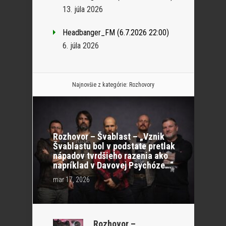
13. júla 2026
Headbanger_FM (6.7.2026 22:00)
6. júla 2026
Najnovšie z kategórie:
Rozhovory
Rozhovor – Švablast – „Vznik
Švablastu bol v podstate pretlak
nápadov tvrdšieho razenia ako
napríklad v Davovej Psychóze…“
mar 17, 2026
Rozhovor –