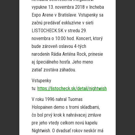
vypukne 13. novembra 2018 v Incheba
Expo Arene v Bratislave. Vstupenky sa
začnú predávať exkluzívne v sieti
LISTOCHECK.SK v stredu 29.
novembra o 10:00 hod. Koncert, ktorý
bude zároveň oslavou 4-tých
narodenín Rádia Anténa Rock, prinesie
aj špeciálneho hosťa. Jeho meno
zatiaľ zostáva záhadou.
Vstupenky
tu:
https://listocheck.sk/detail/nightwish
V roku 1996 nahral Tuomas
Holopainen demo s tromi skladbami,
čo bol prvý krok k nahrávacej zmluve
pre jeho vtedy celkom novú kapelu
Nightwish. O dvadsať rokov neskôr má