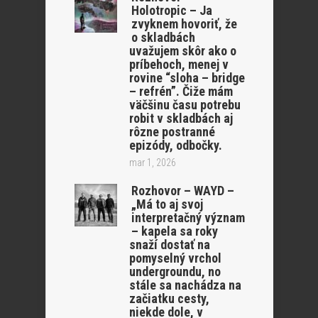
Holotropic – Ja
zvyknem hovoriť, že
o skladbách
uvažujem skôr ako o
príbehoch, menej v
rovine “sloha – bridge
– refrén”. Čiže mám
väčšinu času potrebu
robit v skladbách aj
rôzne postranné
epizódy, odbočky.
mar 1, 2026
Rozhovor – WAYD –
„Má to aj svoj
interpretačný význam
– kapela sa roky
snaží dostať na
pomyselný vrchol
undergroundu, no
stále sa nachádza na
začiatku cesty,
niekde dole, v