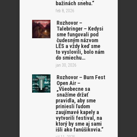
bažinách snehu.“
feb 8, 2026
Rozhovor –
Talebringer – Kedysi
sme fungovali pod
čudesným názvom
LËS a vždy keď sme
to vyslovili, bolo nám
do smiechu…
jan 30, 2026
Rozhovor – Burn Fest
Open Air –
„Všeobecne sa
snažíme držať
pravidla, aby sme
priniesli ľudom
zaujímavé kapely a
vytvorili festival, na
ktorý by sme aj sami
išli ako fanúšikovia.“