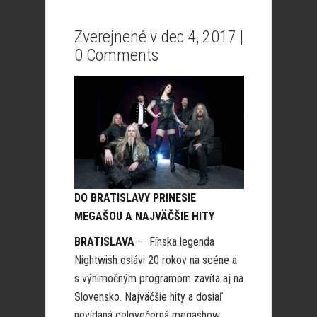
Zverejnené v dec 4, 2017 |
0 Comments
DO BRATISLAVY PRINESIE
MEGAŠOU A NAJVÄČŠIE HITY
BRATISLAVA
– Fínska legenda
Nightwish oslávi 20 rokov na scéne a
s výnimočným programom zavíta aj na
Slovensko. Najväčšie hity a dosiaľ
nevídaná celovečerná megashow