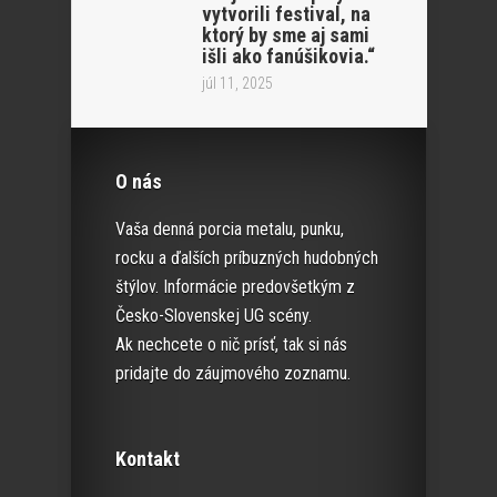
vytvorili festival, na
ktorý by sme aj sami
išli ako fanúšikovia.“
júl 11, 2025
O nás
Vaša denná porcia metalu, punku,
rocku a ďalších príbuzných hudobných
štýlov. Informácie predovšetkým z
Česko-Slovenskej UG scény.
Ak nechcete o nič prísť, tak si nás
pridajte do záujmového zoznamu.
Kontakt