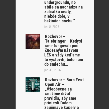
undergroundu, no
stále sa nachádza na
začiatku cesty,
niekde dole, v
bažinách snehu.“
feb 8, 2026
Rozhovor –
Talebringer – Kedysi
sme fungovali pod
čudesným názvom
LËS a vždy keď sme
to vyslovili, bolo nám
do smiechu…
jan 30, 2026
Rozhovor – Burn Fest
Open Air –
„Všeobecne sa
snažíme držať
pravidla, aby sme
priniesli ľudom
zaujímavé kapely a