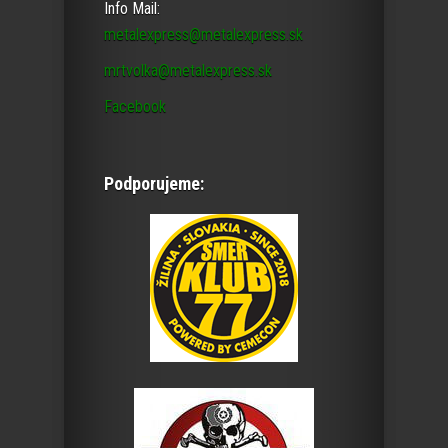
Info Mail:
metalexpress@metalexpress.sk
mrtvolka@metalexpress.sk
Facebook
Podporujeme: