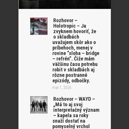
Rozhovor –
Holotropic – Ja
zvyknem hovoriť, že
o skladbách
uvažujem skôr ako o
príbehoch, menej v
rovine “sloha – bridge
– refrén”. Čiže mám
väčšinu času potrebu
robit v skladbách aj
rôzne postranné
epizódy, odbočky.
mar 1, 2026
Rozhovor – WAYD –
„Má to aj svoj
interpretačný význam
– kapela sa roky
snaží dostať na
pomyselný vrchol