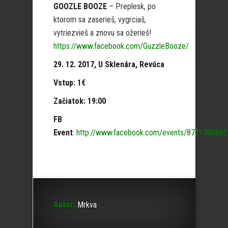
GOOZLE BOOZE
– Preplesk, po
ktorom sa zaserieš, vygrciaš,
vytriezvieš a znovu sa ožerieš!
https://www.facebook.com/GuzzleBooze/
29. 12. 2017, U Sklenára, Revúca
Vstup: 1€
Začiatok: 19:00
FB
Event
:
http://www.facebook.com/events/872130056
Autor:
Mrkva