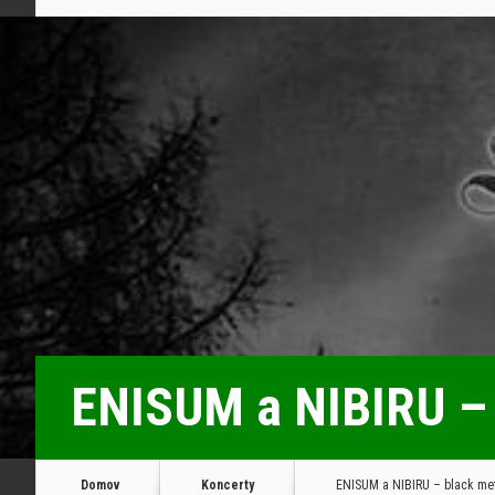
ENISUM a NIBIRU – b
Domov
Koncerty
ENISUM a NIBIRU – black meta