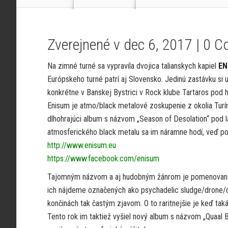
Zverejnené v dec 6, 2017 |
0 C
Na zimné turné sa vypravila dvojica talianskych kapiel
EN
Európskeho turné patrí aj Slovensko. Jedinú zastávku si 
konkrétne v Banskej Bystrici v Rock klube Tartaros pod 
Enisum je atmo/black metalové zoskupenie z okolia Turína
dlhohrajúci album s názvom „Season of Desolation“ pod 
atmosferického black metalu sa im náramne hodí, veď p
http://www.enisum.eu
https://www.facebook.com/enisum
Tajomným názvom a aj hudobným žánrom je pomenovaná 
ich nájdeme označených ako psychadelic sludge/drone/d
končinách tak častým zjavom. O to raritnejšie je keď taká
Tento rok im taktiež vyšiel nový album s názvom „Quaal B