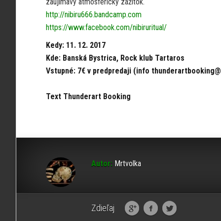
zaujímavý atmosferický zážitok.
http://nibiru666.bandcamp.com
https://www.facebook.com/nibiruritual/
Kedy: 11. 12. 2017
Kde: Banská Bystrica, Rock klub Tartaros
Vstupné: 7€ v predpredaji (info thunderartbooking
Text Thunderart Booking
Autor:
Mrtvolka
Zdieľaj