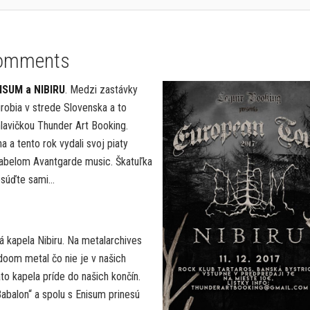
omments
ISUM a NIBIRU
. Medzi zastávky
urobia v strede Slovenska a to
hlavičkou Thunder Art Booking.
 a tento rok vydali svoj piaty
labelom Avantgarde music. Škatuľka
osúďte sami…
kapela Nibiru. Na metalarchives
oom metal čo nie je v našich
to kapela príde do našich končín.
abalon“ a spolu s Enisum prinesú