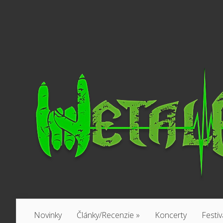
Novinky
Články/Recenzie
»
Koncerty
Festiv