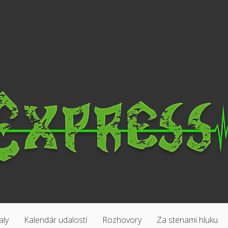
aly
Kalendár udalostí
Rozhovory
Za stenami hluku