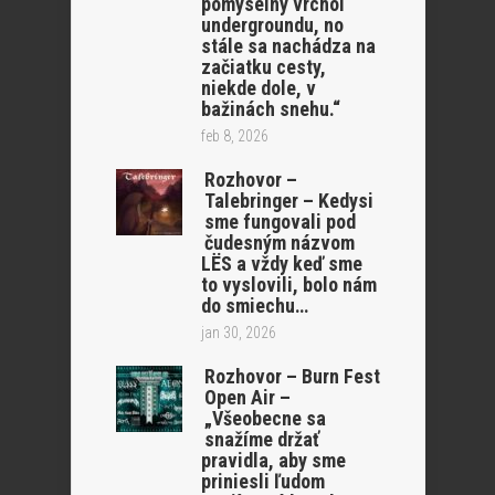
pomyselný vrchol
undergroundu, no
stále sa nachádza na
začiatku cesty,
niekde dole, v
bažinách snehu.“
feb 8, 2026
Rozhovor –
Talebringer – Kedysi
sme fungovali pod
čudesným názvom
LËS a vždy keď sme
to vyslovili, bolo nám
do smiechu…
jan 30, 2026
Rozhovor – Burn Fest
Open Air –
„Všeobecne sa
snažíme držať
pravidla, aby sme
priniesli ľudom