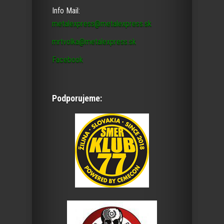
Info Mail:
metalexpress@metalexpress.sk
mrtvolka@metalexpress.sk
Facebook
Podporujeme: