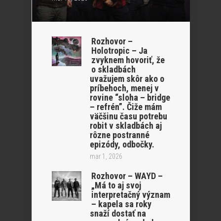
Rozhovor –
Holotropic – Ja
zvyknem hovoriť, že
o skladbách
uvažujem skôr ako o
príbehoch, menej v
rovine “sloha – bridge
– refrén”. Čiže mám
väčšinu času potrebu
robit v skladbách aj
rôzne postranné
epizódy, odbočky.
mar 1, 2026
Rozhovor – WAYD –
„Má to aj svoj
interpretačný význam
– kapela sa roky
snaží dostať na