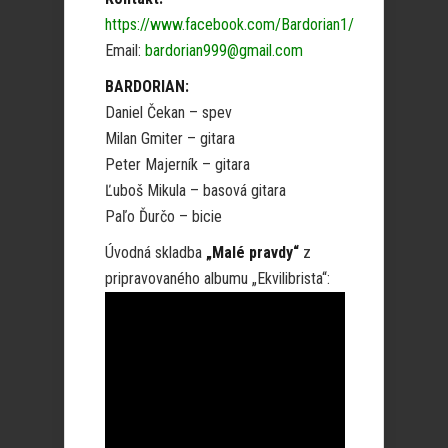
https://www.facebook.com/Bardorian1/
Email:
bardorian999@gmail.com
BARDORIAN:
Daniel Čekan – spev
Milan Gmiter – gitara
Peter Majerník – gitara
Ľuboš Mikula – basová gitara
Paľo Ďurčo – bicie
Úvodná skladba
„Malé pravdy“
z
pripravovaného albumu „Ekvilibrista“: