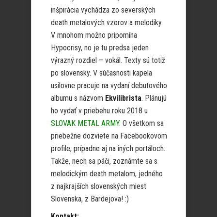
inšpirácia vychádza zo severských
death metalových vzorov a melodiky.
V mnohom možno pripomína
Hypocrisy, no je tu predsa jeden
výrazný rozdiel – vokál. Texty sú totiž
po slovensky. V súčasnosti kapela
usilovne pracuje na vydaní debutového
albumu s názvom
Ekvilibrista
. Plánujú
ho vydať v priebehu roku 2018 u
SLOVAK METAL ARMY
. O všetkom sa
priebežne dozviete na Facebookovom
profile, prípadne aj na iných portáloch.
Takže, nech sa páči, zoznámte sa s
melodickým death metalom, jedného
z najkrajších slovenských miest
Slovenska, z Bardejova! :)
Kontakt: