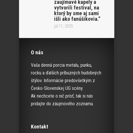
zaujímavé kapely a
vytvorili festival, na
ktorý by sme aj sami
išli ako fanúšikovia.“
júl 11, 2025
O nás
Vaša denná porcia metalu, punku,
rocku a ďalších príbuzných hudobných
štýlov. Informácie predovšetkým z
Česko-Slovenskej UG scény.
Ak nechcete o nič prísť, tak si nás
pridajte do záujmového zoznamu.
Kontakt