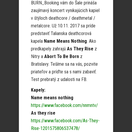
BURN_Booking vám do Šale prináša
zaujímavý koncert vynikajúcich kapiel
v štýloch deathcore / deathmetal /
metalcore. Už 10.11. 2017 sa príde
predstaviť Talianska deathcorová
kapela
Name Means Nothing
. Ako
predkapely zahrajú
As They Rise
z
Nitry a
Abort To Be Born
z
Bratislavy. Tešíme sa na vás, pozvite
priateľov a príďte sa s nami zabaviť.
Test prebratý z udalosti na FB.
Kapely:
Name means nothing
https://www.facebook.com/nnmntv/
As they rise
https://www.facebook.com/As-They-
Rise-1201575806537478/