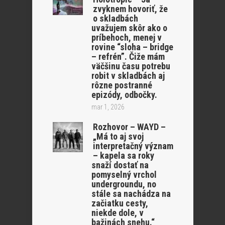
zvyknem hovoriť, že
o skladbách
uvažujem skôr ako o
príbehoch, menej v
rovine “sloha – bridge
– refrén”. Čiže mám
väčšinu času potrebu
robit v skladbách aj
rôzne postranné
epizódy, odbočky.
mar 1, 2026
Rozhovor – WAYD –
„Má to aj svoj
interpretačný význam
– kapela sa roky
snaží dostať na
pomyselný vrchol
undergroundu, no
stále sa nachádza na
začiatku cesty,
niekde dole, v
bažinách snehu.“