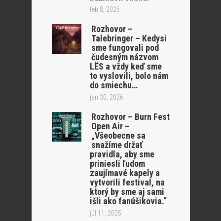
feb 8, 2026
Rozhovor –
Talebringer – Kedysi
sme fungovali pod
čudesným názvom
LËS a vždy keď sme
to vyslovili, bolo nám
do smiechu…
jan 30, 2026
Rozhovor – Burn Fest
Open Air –
„Všeobecne sa
snažíme držať
pravidla, aby sme
priniesli ľudom
zaujímavé kapely a
vytvorili festival, na
ktorý by sme aj sami
išli ako fanúšikovia.“
júl 11, 2025