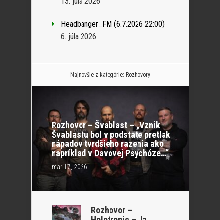
13. júla 2026
Headbanger_FM (6.7.2026 22:00)
6. júla 2026
Najnovšie z kategórie:
Rozhovory
Rozhovor – Švablast – „Vznik
Švablastu bol v podstate pretlak
nápadov tvrdšieho razenia ako
napríklad v Davovej Psychóze…“
mar 17, 2026
Rozhovor –
Holotropic – Ja