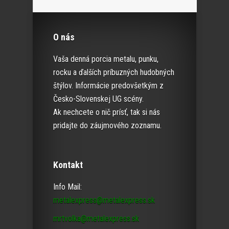
O nás
Vaša denná porcia metalu, punku,
rocku a ďalších príbuzných hudobných
štýlov. Informácie predovšetkým z
Česko-Slovenskej UG scény.
Ak nechcete o nič prísť, tak si nás
pridajte do záujmového zoznamu.
Kontakt
Info Mail:
metalexpress@metalexpress.sk
mrtvolka@metalexpress.sk