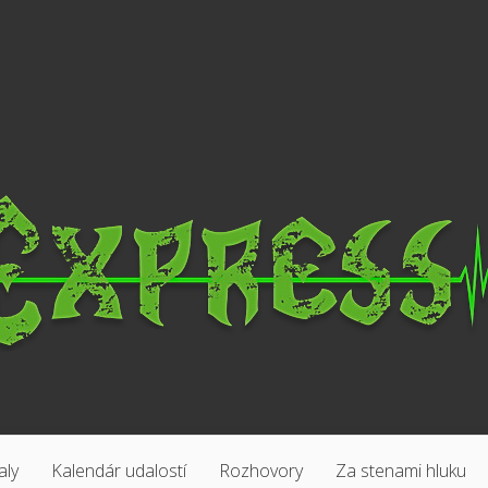
aly
Kalendár udalostí
Rozhovory
Za stenami hluku