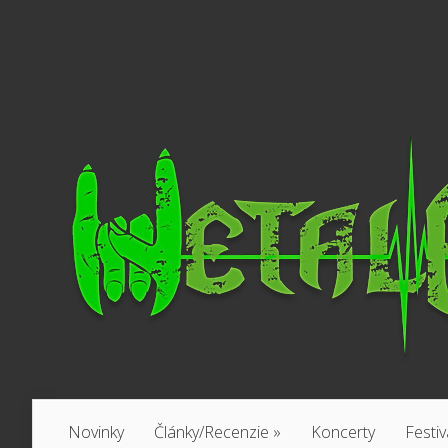
Novinky
Články/Recenzie
»
Koncerty
Festiv