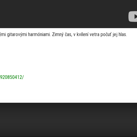
i gitarovými harmóniami. Zimný čas, v kvílení vetra počuť jej hlas.
0920850412/