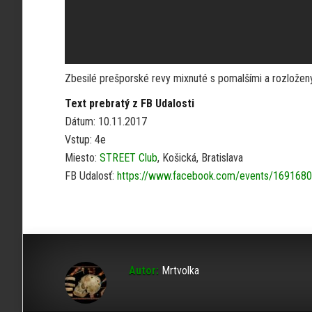
Zbesilé prešporské revy mixnuté s pomalšími a rozloženým
Text prebratý z FB Udalosti
Dátum: 10.11.2017
Vstup: 4e
Miesto:
STREET Club
, Košická, Bratislava
FB Udalosť:
https://www.facebook.com/events/169168
Autor:
Mrtvolka