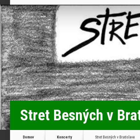
Stret Besných v Bra
Domov
Koncerty
Stret Besných v Bratislave