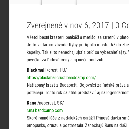
Zverejnené v nov 6, 2017 |
0 C
Všetci besní krasteri, pankáči a metláci sa stretnú v pia
Je to v starom závode Ryby pri Apollo moste. Až do zbe
kapelky. Tak si to nenechaj ujsť a príď sa vybesnieť aj ty.
pivečko za ľudové ceny a aj niečo pod zub.
Blackmail
/crust, HU/
https://blackmailcrust.bandcamp.com/
Našlapaný krast z Budapešti. Bojovníci za ľudské práva a 
potláčajú. Tento rok sa stihli predstaviť aj na legendár
Rana
/neocrust, SK/
rana.bandcamp.com
Skoré ranné lúče z neďalekých garáží! Prinesú dávku sm
emopunku, crustu a postmetalu. Zanechajú Ranu na duši.