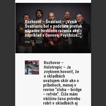
Rozhovor – Švablast – „Vznik
Švablastu bol v podstate pretlak
nápadov tvrdšieho razenia ako
napríklad v Davovej Psychóze…“
mar 17, 2026
Rozhovor –
Holotropic – Ja
zvyknem hovoriť, že
o skladbách
uvažujem skôr ako o
príbehoch, menej v
rovine “sloha – bridge
– refrén”. Čiže mám
väčšinu času potrebu
robit v skladbách aj