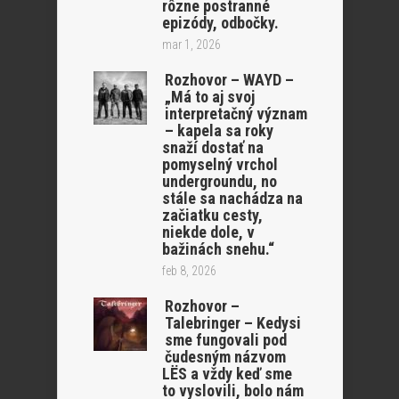
rôzne postranné
epizódy, odbočky.
mar 1, 2026
Rozhovor – WAYD –
„Má to aj svoj
interpretačný význam
– kapela sa roky
snaží dostať na
pomyselný vrchol
undergroundu, no
stále sa nachádza na
začiatku cesty,
niekde dole, v
bažinách snehu.“
feb 8, 2026
Rozhovor –
Talebringer – Kedysi
sme fungovali pod
čudesným názvom
LËS a vždy keď sme
to vyslovili, bolo nám