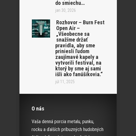
do smiechu…
jan 30, 2026
Rozhovor – Burn Fest
Open Air –
„Všeobecne sa
snažíme držať
pravidla, aby sme
priniesli ľudom
zaujímavé kapely a
vytvorili festival, na
ktorý by sme aj sami
išli ako fanúšikovia.“
júl 11, 2025
O nás
Vaša denná porcia metalu, punku,
rocku a ďalších príbuzných hudobných