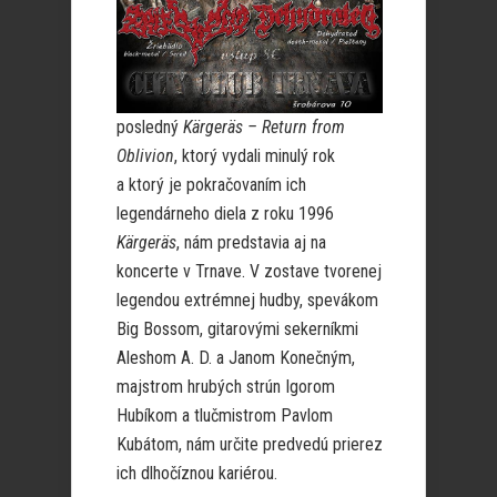
posledný
Kärgeräs – Return from
Oblivion
, ktorý vydali minulý rok
a ktorý je pokračovaním ich
legendárneho diela z roku 1996
Kärgeräs
, nám predstavia aj na
koncerte v Trnave. V zostave tvorenej
legendou extrémnej hudby, spevákom
Big Bossom, gitarovými sekerníkmi
Aleshom A. D. a Janom Konečným,
majstrom hrubých strún Igorom
Hubíkom a tlučmistrom Pavlom
Kubátom, nám určite predvedú prierez
ich dlhočíznou kariérou.