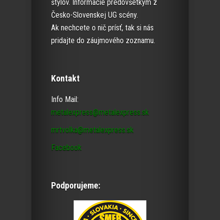
štýlov. Informácie predovšetkým z
Česko-Slovenskej UG scény.
Ak nechcete o nič prísť, tak si nás
pridajte do záujmového zoznamu.
Kontakt
Info Mail:
metalexpress@metalexpress.sk
mrtvolka@metalexpress.sk
Facebook
Podporujeme: