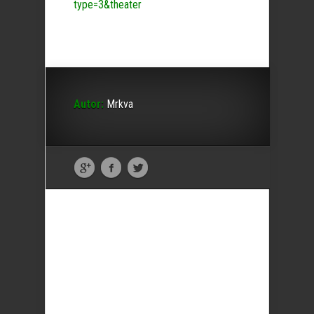
type=3&theater
Autor:
Mrkva