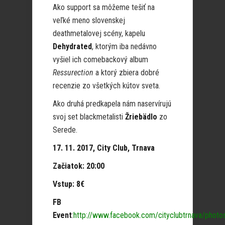
Ako support sa môžeme tešiť na
veľké meno slovenskej
deathmetalovej scény, kapelu
Dehydrated
, ktorým iba nedávno
vyšiel ich comebackový album
Ressurection
a ktorý zbiera dobré
recenzie zo všetkých kútov sveta.
Ako druhá predkapela nám naservírujú
svoj set blackmetalisti
Žriebädlo
zo
Serede.
17. 11. 2017, City Club, Trnava
Začiatok: 20:00
Vstup: 8€
FB
Event
:
http://www.facebook.com/cityclubtrnava/ph