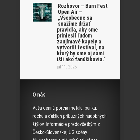
Rozhovor – Burn Fest
Open Air –
„Všeobecne sa
snažíme držať
pravidla, aby sme
priniesli ľudom
zaujímavé kapely a
vytvorili festival, na
ktorý by sme aj sami
išli ako fanúšikovia.“
júl 11, 2025
O nás
Vaša denná porcia metalu, punku,
rocku a ďalších príbuzných hudobných
štýlov. Informácie predovšetkým z
Česko-Slovenskej UG scény.