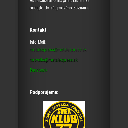
Ak nechcete o nič prísť, tak si nás
pridajte do záujmového zoznamu.
Kontakt
Info Mail:
metalexpress@metalexpress.sk
mrtvolka@metalexpress.sk
Facebook
Podporujeme: