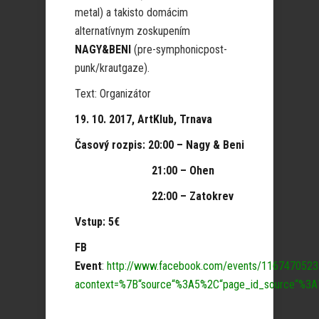
metal) a takisto domácim
alternatívnym zoskupením
NAGY
&
BENI
(pre-symphonicpost-
punk/krautgaze).
Text: Organizátor
19. 10. 2017, ArtKlub, Trnava
Časový rozpis: 20:00 – Nagy & Beni
21:00 – Ohen
22:00 – Zatokrev
Vstup: 5€
FB
Event
:
http://www.facebook.com/events/116747052
acontext=%7B“source“%3A5%2C“page_id_source“%3A