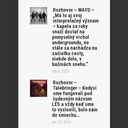
Rozhovor – WAYD –
„Má to aj svoj
interpretačný význam
– kapela sa roky
snaží dostať na
pomyselný vrchol
undergroundu, no
stále sa nachádza na
začiatku cesty,
niekde dole, v
bažinách snehu.“
feb 8, 2026
Rozhovor –
Talebringer – Kedysi
sme fungovali pod
čudesným názvom
LËS a vždy keď sme
to vyslovili, bolo nám
do smiechu…
jan 30, 2026