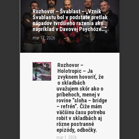
Rozhovor – Švablast – „Vznik
Švablastu bol v podstate pretlak
nápadov tvrdšieho razenia ako
napríklad v Davovej Psychóze…“
mar 17, 2026
Rozhovor –
Holotropic – Ja
zvyknem hovoriť, že
o skladbách
uvažujem skôr ako o
príbehoch, menej v
rovine “sloha – bridge
– refrén”. Čiže mám
väčšinu času potrebu
robit v skladbách aj
rôzne postranné
epizódy, odbočky.
mar 1, 2026