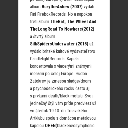
album
BurytheAshes (2007)
vydali
Fíni FireboxRecords. No a napokon
tretí album
TheBat, The Wheel And
TheLongRoad To Nowhere(2012)
a štvrtý album
SilkSpidersUnderwater (2015)
už
vydalo britské kultové vydavateľstvo
CandlelightRecords. Kapela
koncertovala s viacerými známymi
menami po celej Európe. Hudba
Zatokrev je zmesou sludge/doom
a psychedelického rocku často aj
s prvkami death/black metalu. Svoj
jedinečný štýl vám príde predviesť už
vo štvrtok 19.10. do Trnavského
Artklubu spolu s domácou metalovou
kapelou
OHEN
(blackenedsymphonic