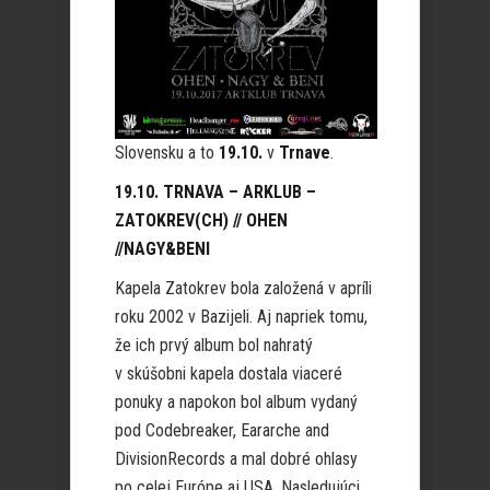
Slovensku a to
19.10.
v
Trnave
.
19.10. TRNAVA – ARKLUB –
ZATOKREV(CH) // OHEN
//NAGY
&
BENI
Kapela Zatokrev bola založená v apríli
roku 2002 v Bazijeli. Aj napriek tomu,
že ich prvý album bol nahratý
v skúšobni kapela dostala viaceré
ponuky a napokon bol album vydaný
pod Codebreaker, Eararche and
DivisionRecords a mal dobré ohlasy
po celej Európe aj USA. Nasledujúci