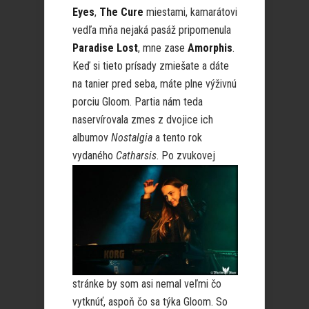
Eyes
,
The Cure
miestami, kamarátovi
vedľa mňa nejaká pasáž pripomenula
Paradise Lost
, mne zase
Amorphis
.
Keď si tieto prísady zmiešate a dáte
na tanier pred seba, máte plne výživnú
porciu Gloom. Partia nám teda
naservírovala zmes z dvojice ich
albumov
Nostalgia
a tento rok
vydaného
Catharsis
.
Po zvukovej
stránke by som asi nemal veľmi čo
vytknúť, aspoň čo sa týka Gloom. So