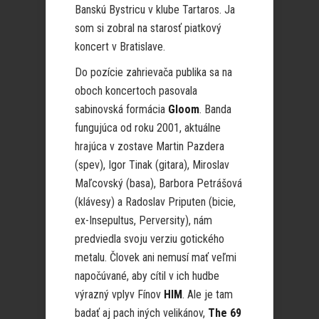
Banskú Bystricu v klube Tartaros. Ja
som si zobral na starosť piatkový
koncert v Bratislave.
Do pozície zahrievača publika sa na
oboch koncertoch pasovala
sabinovská formácia
Gloom
. Banda
fungujúca od roku 2001, aktuálne
hrajúca v zostave Martin Pazdera
(spev), Igor Tinak (gitara), Miroslav
Maľcovský (basa), Barbora Petrášová
(klávesy) a Radoslav Priputen (bicie,
ex-Insepultus, Perversity), nám
predviedla svoju verziu gotického
metalu. Človek ani nemusí mať veľmi
napočúvané, aby cítil v ich hudbe
výrazný vplyv Fínov
HIM
. Ale je tam
badať aj pach iných velikánov,
The 69