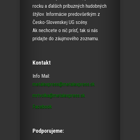
rocku a ďalších príbuzných hudobných
štýlov. Informácie predovšetkým z
Česko-Slovenskej UG scény.
Ak nechcete o nič prísť, tak si nás
pridajte do záujmového zoznamu.
Kontakt
Info Mail:
metalexpress@metalexpress.sk
mrtvolka@metalexpress.sk
Facebook
Podporujeme: