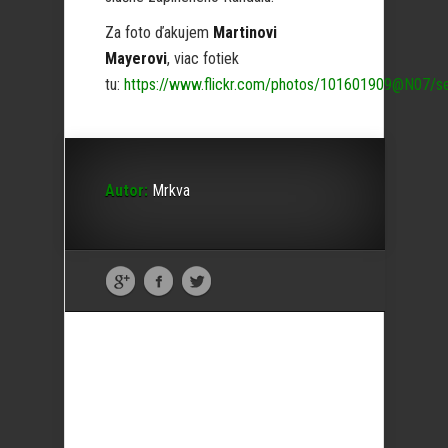
Za foto ďakujem
Martinovi
Mayerovi
, viac fotiek
tu:
https://www.flickr.com/photos/101601909@N07/
Autor:
Mrkva