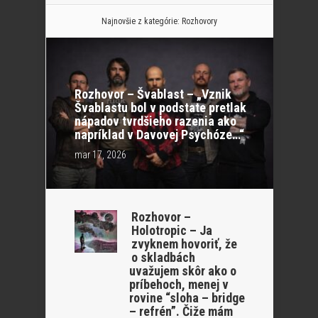
Najnovšie z kategórie:
Rozhovory
Rozhovor – Švablast – „Vznik
Švablastu bol v podstate pretlak
nápadov tvrdšieho razenia ako
napríklad v Davovej Psychóze…“
mar 17, 2026
Rozhovor –
Holotropic – Ja
zvyknem hovoriť, že
o skladbách
uvažujem skôr ako o
príbehoch, menej v
rovine “sloha – bridge
– refrén”. Čiže mám