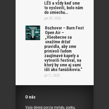
LËS a vždy keď sme
to vyslovili, bolo nám
do smiechu…
jan 30, 2026
Rozhovor – Burn Fest
Open Air –
„Všeobecne sa
snažíme držať
pravidla, aby sme
priniesli ľudom
zaujímavé kapely a
vytvorili festival, na
ktorý by sme aj sami
išli ako fanúšikovia.“
júl 11, 2025
O nás
Vaša denná porcia metalu, punku,