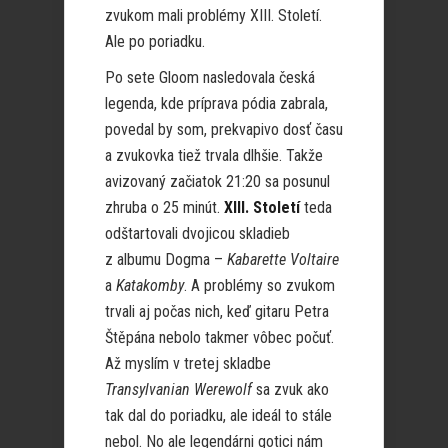
zvukom mali problémy XIII. Století.
Ale po poriadku.
Po sete Gloom nasledovala česká
legenda, kde príprava pódia zabrala,
povedal by som, prekvapivo dosť času
a zvukovka tiež trvala dlhšie. Takže
avizovaný začiatok 21:20 sa posunul
zhruba o 25 minút.
XIII. Století
teda
odštartovali dvojicou skladieb
z albumu Dogma –
Kabarette Voltaire
a
Katakomby
. A problémy so zvukom
trvali aj počas nich, keď gitaru Petra
Štěpána nebolo takmer vôbec počuť.
Až myslím v tretej skladbe
Transylvanian Werewolf
sa zvuk ako
tak dal do poriadku, ale ideál to stále
nebol. No ale legendárni gotici nám