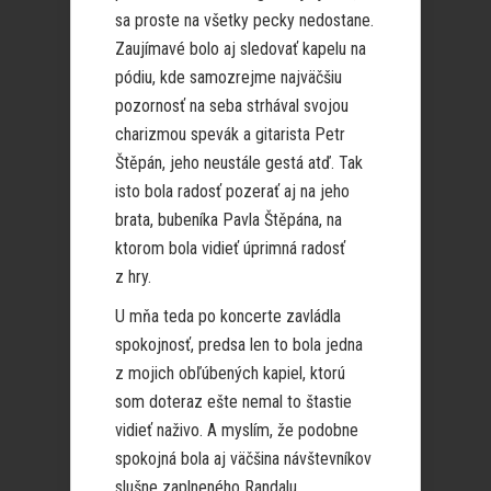
sa proste na všetky pecky nedostane.
Zaujímavé bolo aj sledovať kapelu na
pódiu, kde samozrejme najväčšiu
pozornosť na seba strhával svojou
charizmou spevák a gitarista Petr
Štěpán, jeho neustále gestá atď. Tak
isto bola radosť pozerať aj na jeho
brata, bubeníka Pavla Štěpána, na
ktorom bola vidieť úprimná radosť
z hry.
U mňa teda po koncerte zavládla
spokojnosť, predsa len to bola jedna
z mojich obľúbených kapiel, ktorú
som doteraz ešte nemal to štastie
vidieť naživo. A myslím, že podobne
spokojná bola aj väčšina návštevníkov
slušne zaplneného Randalu.