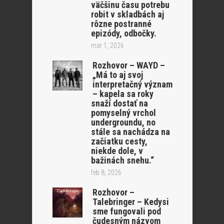
väčšinu času potrebu
robit v skladbách aj
rôzne postranné
epizódy, odbočky.
mar 1, 2026
Rozhovor – WAYD –
„Má to aj svoj
interpretačný význam
– kapela sa roky
snaží dostať na
pomyselný vrchol
undergroundu, no
stále sa nachádza na
začiatku cesty,
niekde dole, v
bažinách snehu.“
feb 8, 2026
Rozhovor –
Talebringer – Kedysi
sme fungovali pod
čudesným názvom