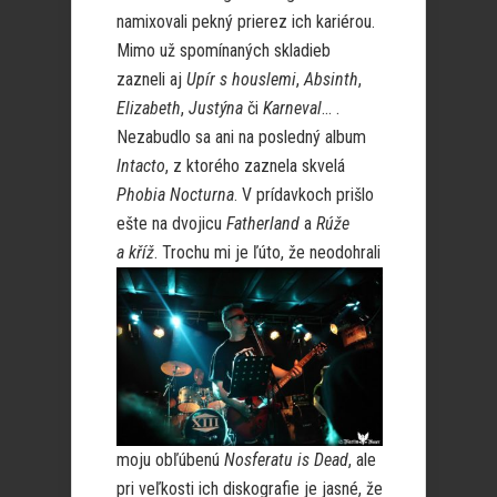
namixovali pekný prierez ich kariérou.
Mimo už spomínaných skladieb
zazneli aj
Upír s houslemi
,
Absinth
,
Elizabeth
,
Justýna
či
Karneval
… .
Nezabudlo sa ani na posledný album
Intacto
, z ktorého zaznela skvelá
Phobia Nocturna
. V prídavkoch prišlo
ešte na dvojicu
Fatherland
a
Rúže
a kříž
.
Trochu mi je ľúto, že neodohrali
moju obľúbenú
Nosferatu is Dead
, ale
pri veľkosti ich diskografie je jasné, že