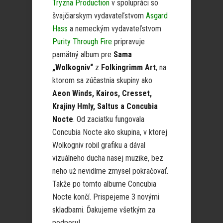
Tryzna Production
v spolupráci so
švajčiarskym vydavateľstvom
Asgard
Hass
a nemeckým vydavateľstvom
Purity Through Fire
pripravuje
pamätný album pre
Sama
„Wolkogniv“
z
Folkingrimm Art
, na
ktorom sa zúčastnia skupiny ako
Aeon Winds, Kairos, Cresset,
Krajiny Hmly, Saltus a Concubia
Nocte
. Od zaciatku fungovala
Concubia Nocte ako skupina, v ktorej
Wolkogniv robil grafiku a dával
vizuálneho ducha nasej muzike, bez
neho už nevidíme zmysel pokračovať.
Takže po tomto albume Concubia
Nocte končí. Prispejeme 3 novými
skladbami. Ďakujeme všetkým za
podporu!