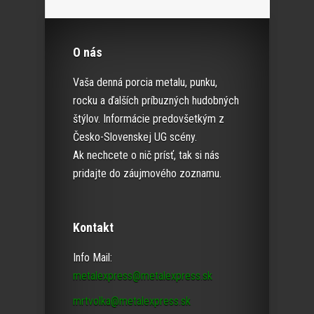
O nás
Vaša denná porcia metalu, punku,
rocku a ďalších príbuzných hudobných
štýlov. Informácie predovšetkým z
Česko-Slovenskej UG scény.
Ak nechcete o nič prísť, tak si nás
pridajte do záujmového zoznamu.
Kontakt
Info Mail:
metalexpress@metalexpress.sk
mrtvolka@metalexpress.sk