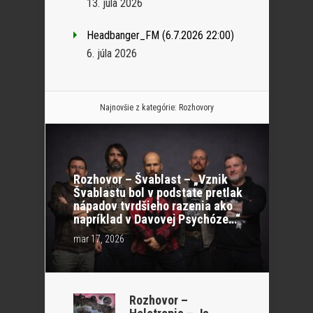
13. júla 2026
Headbanger_FM (6.7.2026 22:00)
6. júla 2026
Najnovšie z kategórie:
Rozhovory
Rozhovor – Švablast – „Vznik
Švablastu bol v podstate pretlak
nápadov tvrdšieho razenia ako
napríklad v Davovej Psychóze…“
mar 17, 2026
Rozhovor –