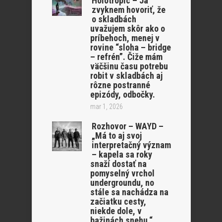
Holotropic – Ja
zvyknem hovoriť, že
o skladbách
uvažujem skôr ako o
príbehoch, menej v
rovine “sloha – bridge
– refrén”. Čiže mám
väčšinu času potrebu
robit v skladbách aj
rôzne postranné
epizódy, odbočky.
mar 1, 2026
Rozhovor – WAYD –
„Má to aj svoj
interpretačný význam
– kapela sa roky
snaží dostať na
pomyselný vrchol
undergroundu, no
stále sa nachádza na
začiatku cesty,
niekde dole, v
bažinách snehu.“