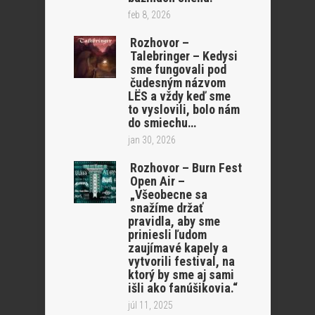
feb 8, 2026
Rozhovor –
Talebringer – Kedysi
sme fungovali pod
čudesným názvom
LËS a vždy keď sme
to vyslovili, bolo nám
do smiechu…
jan 30, 2026
Rozhovor – Burn Fest
Open Air –
„Všeobecne sa
snažíme držať
pravidla, aby sme
priniesli ľudom
zaujímavé kapely a
vytvorili festival, na
ktorý by sme aj sami
išli ako fanúšikovia.“
júl 11, 2025