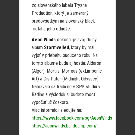
zo slovenského labelu Tryzna
Production, ktorý je zameraný
predovšetkým na slovenský black
metal a jeho odnože.
Aeon Winds
dokončuje svoj druhy
album
Stormveiled
, ktorý by mal
vyjsť v priebehu budúceho roku. Na
tomto albume budu aj hostia: Aldaron
(Algor), Mortiis, Morfeus (exLimbonic
Art) a Dis Pater (Midnight Odyssey).
Nahrávalo sa tradične v SPK štúdiu v
Badíne a výsledok si budete môcť
vypočuť už čoskoro.
Viac informácii sledujte na:
https://www.facebook.com/pg/AeonWinds
https://aeonwinds.bandcamp.com/