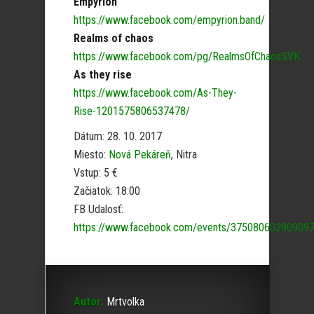
Empyrion
https://www.facebook.com/empyrion.band/
Realms of chaos
https://www.facebook.com/pg/RealmsOfChaosSVK
As they rise
https://www.facebook.com/As-They-
Rise-1201575806537478/
Dátum: 28. 10. 2017
Miesto:
Nová Pekáreň
, Nitra
Vstup: 5 €
Začiatok: 18:00
FB Udalosť:
https://www.facebook.com/events/375080602909097
Autor:
Mrtvolka