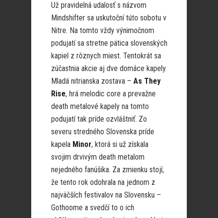
Už pravidelná udalosť s názvom
Mindshifter sa uskutoční túto sobotu v
Nitre. Na tomto vždy výnimočnom
podujatí sa stretne pätica slovenských
kapiel z rôznych miest. Tentokrát sa
zúčastnia akcie aj dve domáce kapely.
Mladá nitrianska zostava –
As They
Rise
, hrá melodic core a prevažne
death metalové kapely na tomto
podujatí tak príde ozvláštniť. Zo
severu stredného Slovenska príde
kapela
Minor
, ktorá si už získala
svojim drvivým death metalom
nejedného fanúšika. Za zmienku stojí,
že tento rok odohrala na jednom z
najväčších festivalov na Slovensku –
Gothoome a svedčí to o ich