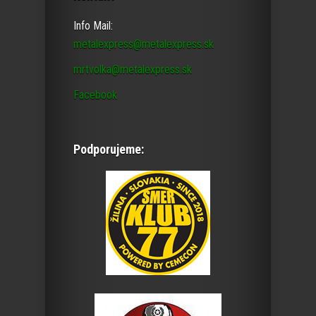
Info Mail:
metalexpress@metalexpress.sk
mrtvolka@metalexpress.sk
Facebook
Podporujeme: