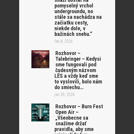
pomyselný vrchol
undergroundu, no
stále sa nachádza na
začiatku cesty,
niekde dole, v
bažinách snehu.“
feb 8, 2026
Rozhovor –
Talebringer – Kedysi
sme fungovali pod
čudesným názvom
LËS a vždy keď sme
to vyslovili, bolo nám
do smiechu…
jan 30, 2026
Rozhovor – Burn Fest
Open Air –
„Všeobecne sa
snažíme držať
pravidla, aby sme