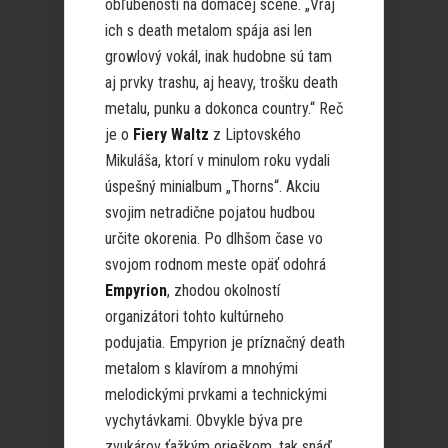
obľúbenosti na domácej scéne. „Vraj
ich s death metalom spája asi len
growlový vokál, inak hudobne sú tam
aj prvky trashu, aj heavy, trošku death
metalu, punku a dokonca country.“ Reč
je o
Fiery Waltz
z Liptovského
Mikuláša, ktorí v minulom roku vydali
úspešný minialbum „Thorns“. Akciu
svojim netradične pojatou hudbou
určite okorenia. Po dlhšom čase vo
svojom rodnom meste opäť odohrá
Empyrion
, zhodou okolností
organizátori tohto kultúrneho
podujatia. Empyrion je príznačný death
metalom s klavírom a mnohými
melodickými prvkami a technickými
vychytávkami. Obvykle býva pre
zvukárov ťažkým orieškom, tak snáď