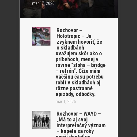
mar 17, 2026
Rozhovor –
Holotropic – Ja
zvyknem hovoriť, že
o skladbách
uvažujem skôr ako o
príbehoch, menej v
rovine “sloha – bridge
– refrén”. Čiže mám
väčšinu času potrebu
robit v skladbách aj
rôzne postranné
epizódy, odbočky.
mar 1, 2026
Rozhovor – WAYD –
„Má to aj svoj
interpretačný význam
– kapela sa roky
snaží dostať na