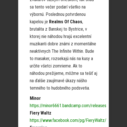
sa tento večer podarí všetko na
výbornú. Poslednou potvrdenou
kapelou je
Realms Of Chaos
,
brutalita z Banskej to Bystrice, v
ktorej nie náhodou hrajú excelentní
muzikanti dobre známi z momentálne
neaktívnych The Infinite Within. Bude
to masaker, rozsekajú nás na kusy a
určite všetci zomrieme. Ak to
náhodou prežijeme, môžme sa tešiť aj
na ďalšie zaujímavé úkazy nášho
temného to hudobného podsvetia.
Minor
https://minor6661.bandcamp.com/releases
Fiery Waltz
https://www.facebook.com/pg/FieryWaltz/