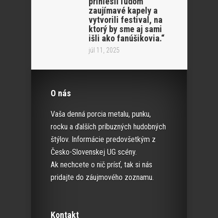
priniesli ľudom
zaujímavé kapely a
vytvorili festival, na
ktorý by sme aj sami
išli ako fanúšikovia.“
júl 11, 2025
O nás
Vaša denná porcia metalu, punku,
rocku a ďalších príbuzných hudobných
štýlov. Informácie predovšetkým z
Česko-Slovenskej UG scény.
Ak nechcete o nič prísť, tak si nás
pridajte do záujmového zoznamu.
Kontakt