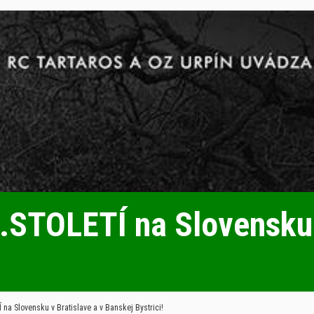
l.STOLETÍ na Slovensku 
na Slovensku v Bratislave a v Banskej Bystrici!