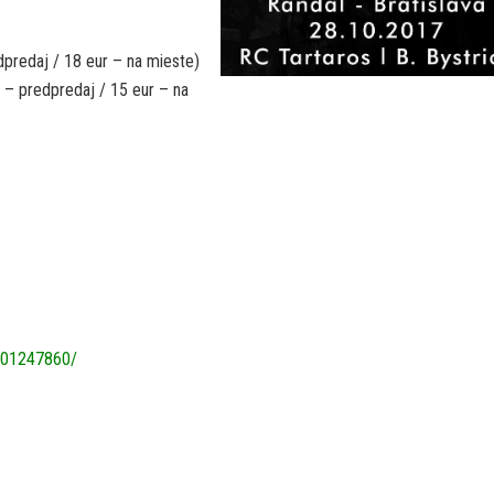
edpredaj / 18 eur – na mieste)
 – predpredaj / 15 eur – na
501247860/