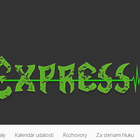
aly
Kalendár udalostí
Rozhovory
Za stenami hluku