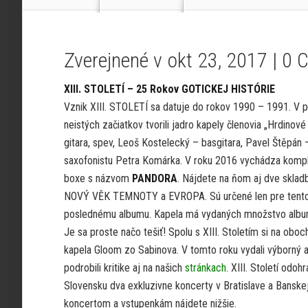
Zverejnené v okt 23, 2017 |
0 
XIII. STOLETÍ – 25 Rokov GOTICKEJ HISTÓRIE
Vznik XIII. STOLETÍ sa datuje do rokov 1990 – 1991. V p
neistých začiatkov tvorili jadro kapely členovia „Hrdinov
gitara, spev, Leoš Kostelecký – basgitara, Pavel Štěpán –
saxofonistu Petra Komárka. V roku 2016 vychádza kompl
boxe s názvom
PANDORA
. Nájdete na ňom aj dve sklad
NOVÝ VĚK TEMNOTY a EVROPA. Sú určené len pre tento b
poslednému albumu. Kapela má vydaných množstvo albu
Je sa proste načo tešiť! Spolu s XIII. Stoletím si na ob
kapela Gloom zo Sabinova. V tomto roku vydali výborný 
podrobili kritike aj na našich
stránkach
. XIII. Století odo
Slovensku dva exkluzivne koncerty v Bratislave a Banskej 
koncertom a vstupenkám nájdete nižšie.