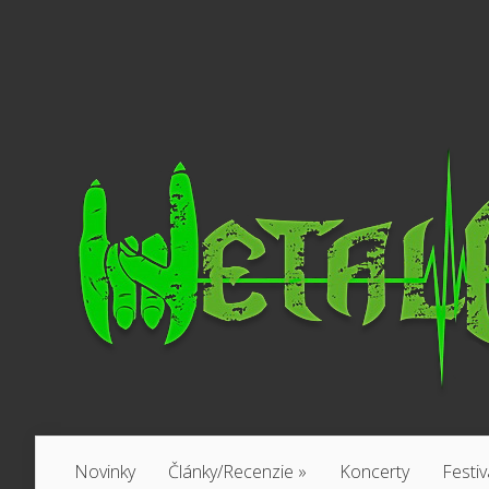
Novinky
Články/Recenzie
»
Koncerty
Festiv