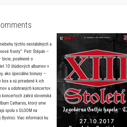
Comments
riebehu týchto nestabilných a
é nové fronty“: Petr Štěpán –
 bicie, posilnené o
et 10 štúdiových albumov v
by, ako špeciálne bonusy –
ox a sú priradené k ich
mov a odohraných koncertov.
och koncertoch zahrá slovenská
album Catharsis, ktorý sme
hrajú spolu s GLOOM na
Bystrici. Viac informácii ku