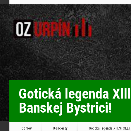
Gotická legenda Xll
Banskej Bystrici!
Domov
Koncerty
Gotická legenda Xlll.STOLETÍ 