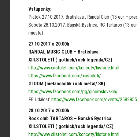
Vstupenky:
Piatok 27.10.2017, Bratislava . Randal Club (15 eur – pr
Sobota 28.10.2017, Banská Bystrica, RC Tartaros (13 eur
mieste)
27.10.2017 o 20:00h
RANDAL MUSIC CLUB – Bratislava:
XIII.STOLETÍ ( gothick/rock legenda/CZ)
http://www.xiiistoleti.com/koncety/historie.html
https://www.facebook.com/xiiistoleti/
GLOOM (melancholik rock metal/ SK)
https://www.facebook.com/pg/gloomslovakia/
FB Udalosť:
https://www.facebook.com/events/258285
28.10.2017 o 20:00h
Rock club TARTAROS – Banská Bystrica:
XIII.STOLETÍ ( gothick/rock legenda/ CZ)
http://www.xiiistoleti.com/koncety/historie.html