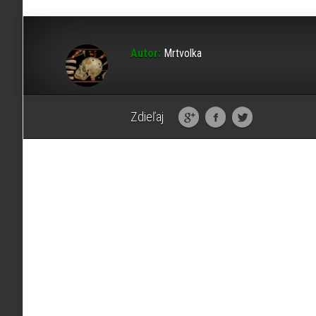
Autor:
Mrtvolka
Zdieľaj