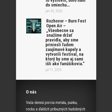
to vyslovili, bolo nám
do smiechu…
jan 30, 2026
Rozhovor – Burn Fest
Open Air –
„Všeobecne sa
snažíme držať
pravidla, aby sme
priniesli ľudom
zaujímavé kapely a
vytvorili festival, na
ktorý by sme aj sami
išli ako fanúšikovia.“
júl 11, 2025
O nás
Vaša denná porcia metalu, punku,
rocku a ďalších príbuzných hudobných