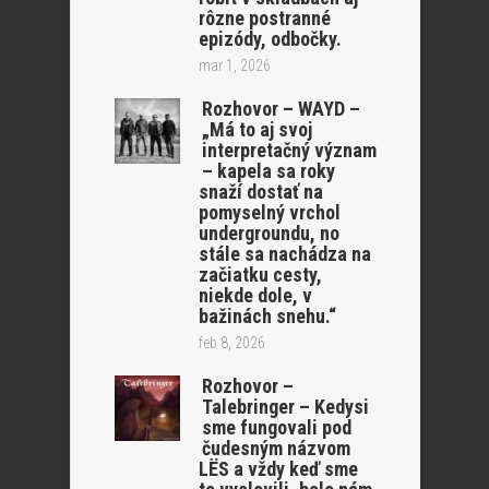
rôzne postranné
epizódy, odbočky.
mar 1, 2026
Rozhovor – WAYD –
„Má to aj svoj
interpretačný význam
– kapela sa roky
snaží dostať na
pomyselný vrchol
undergroundu, no
stále sa nachádza na
začiatku cesty,
niekde dole, v
bažinách snehu.“
feb 8, 2026
Rozhovor –
Talebringer – Kedysi
sme fungovali pod
čudesným názvom
LËS a vždy keď sme