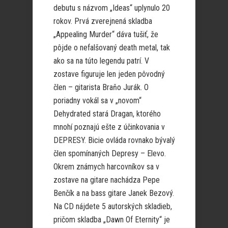
debutu s názvom „Ideas“ uplynulo 20
rokov. Prvá zverejnená skladba
„Appealing Murder“ dáva tušiť, že
pôjde o nefalšovaný death metal, tak
ako sa na túto legendu patrí. V
zostave figuruje len jeden pôvodný
člen – gitarista Braňo Jurák. O
poriadny vokál sa v „novom“
Dehydrated stará Dragan, ktorého
mnohí poznajú ešte z účinkovania v
DEPRESY. Bicie ovláda rovnako bývalý
člen spomínaných Depresy – Elevo.
Okrem známych harcovníkov sa v
zostave na gitare nachádza Pepe
Benčík a na bass gitare Janek Bezový.
Na CD nájdete 5 autorských skladieb,
pričom skladba „Dawn Of Eternity“ je