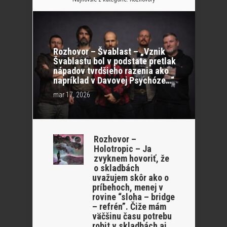
Rozhovor – Švablast – „Vznik
Švablastu bol v podstate pretlak
nápadov tvrdšieho razenia ako
napríklad v Davovej Psychóze…“
mar 17, 2026
Rozhovor –
Holotropic – Ja
zvyknem hovoriť, že
o skladbách
uvažujem skôr ako o
príbehoch, menej v
rovine “sloha – bridge
– refrén”. Čiže mám
väčšinu času potrebu
robit v skladbách aj