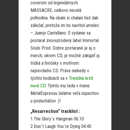
coverom od legendárnych
MASSACRE, celkovo necelá
polhodina. Na obale si chalani tiež dali
záležať, pretože im ho navrhol umelec
– Juanjo Castellano. O vydanie sa
postaral znovuzrodený label Immortal
Souls Prod. Dobre postarané je aj o
merch, okrem CD, je možné zakúpiť aj
tričká a hrnčeky s motívom
najnovšieho CD. Práve niekedy v
týchto hodinách sa v
Trenčíne krstí
nové CD
. Týmto mu teda v mene
MetalExpressu želáme veľa úspechov
u poslucháčov :)!
„Resurrection“ tracklist :
1.The Glory´s Hangman 06:10
2.Don´t Laugh You´re Dying 04:40