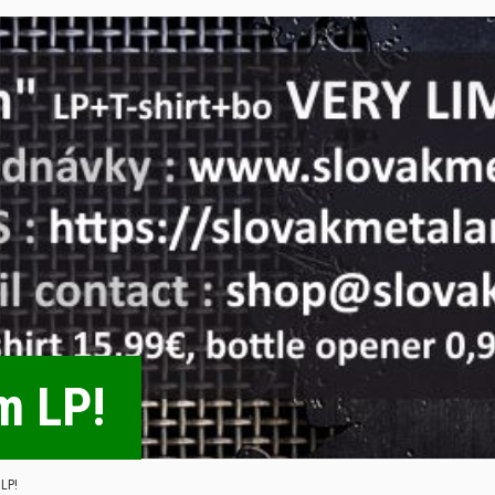
m LP!
 LP!