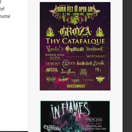
j
nyl.
nutné