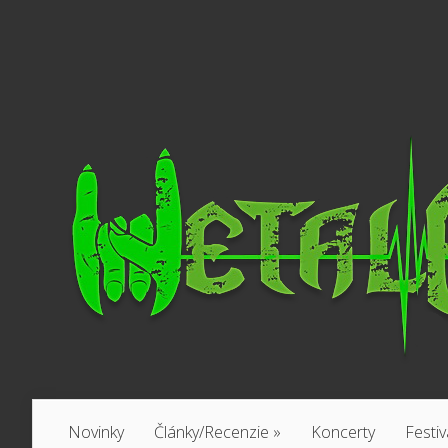
Novinky
Články/Recenzie
»
Koncerty
Festiv