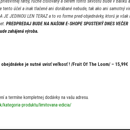
 priesvitnej farby, ručne číslovaný a okrem tohto skvostu bude v balíku a
e tento účel a inak tlačené ani dorábané nebude, tak ako ani samotný vi
JEDINOU LEN TERAZ a to vo forme pred-objednávky, ktorú je však 
čet.
PREDPREDAJ BUDE NA NAŠOM E-SHOPE SPUSTENÝ DNES VEČER
bude zahájená výroba.
 obejdnávke je nutné uvisť veľkosť ! /Fruit Of The Loom/ – 15,99€
ení a termíne kompletnej dodávky na vašu adresu.
/kategoria-produktu/limitovana-edicia/