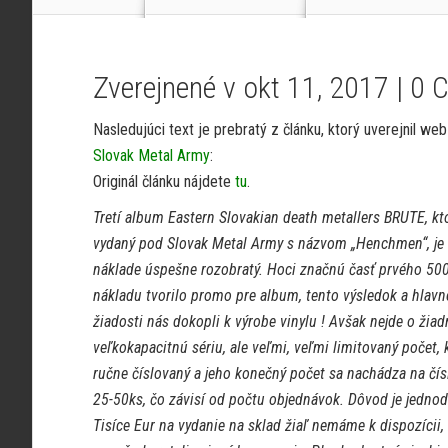
Zverejnené v okt 11, 2017 |
0 
Nasledujúci text je prebratý z článku, ktorý uverejnil we
Slovak Metal Army
:
Originál článku nájdete
tu
.
Tretí album Eastern Slovakian death metallers BRUTE, kt
vydaný pod Slovak Metal Army s názvom „Henchmen“, je
náklade úspešne rozobratý. Hoci značnú časť prvého 50
nákladu tvorilo promo pre album, tento výsledok a hlavn
žiadosti nás dokopli k výrobe vinylu ! Avšak nejde o žia
veľkokapacitnú sériu, ale veľmi, veľmi limitovaný počet, 
ručne číslovaný a jeho konečný počet sa nachádza na čí
25-50ks, čo závisí od počtu objednávok. Dôvod je jednod
Tisíce Eur na vydanie na sklad žiaľ nemáme k dispozícii,