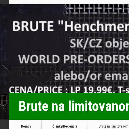
Brute na limitovano
Domov
Články/Recenzie
Brute na limitovanom