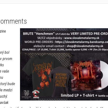
Comments
bzine
orý bol
 v prvom
0ks
e vaše
dnu
ktorý bude
sle medzi
uchý.
 avšak