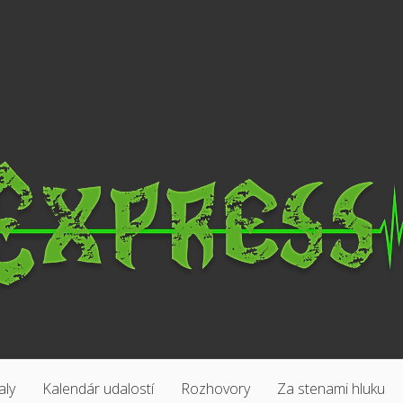
aly
Kalendár udalostí
Rozhovory
Za stenami hluku