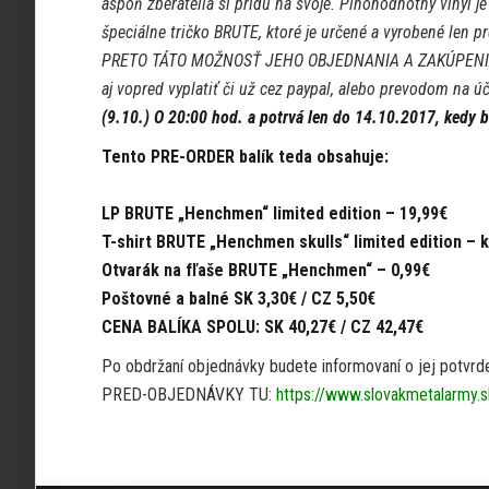
aspoň zberatelia si prídu na svoje. Plnohodnotný vinyl je
špeciálne tričko BRUTE, ktoré je určené a vyrobené len pr
PRETO TÁTO MOŽNOSŤ JEHO OBJEDNANIA A ZAKÚPENIA JE 
aj vopred vyplatiť či už cez paypal, alebo prevodom na ú
(9.10.)
O 20:00 hod. a potrvá len do 14.10.2017, kedy 
Tento PRE-ORDER balík teda obsahuje:
LP BRUTE „Henchmen“ limited edition – 19,99€
T-shirt BRUTE „Henchmen skulls“ limited edition – k
Otvarák na fľaše BRUTE „Henchmen“ – 0,99€
Poštovné a balné SK 3,30€ / CZ 5,50€
CENA BALÍKA SPOLU: SK 40,27€ / CZ 42,47€
Po obdržaní objednávky budete informovaní o jej potvrd
PRED-OBJEDNÁVKY TU:
https://www.slovakmetalarmy.sk