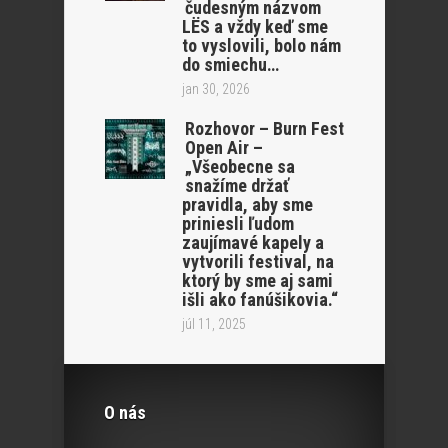
čudesným názvom
LËS a vždy keď sme
to vyslovili, bolo nám
do smiechu…
jan 30, 2026
Rozhovor – Burn Fest
Open Air –
„Všeobecne sa
snažíme držať
pravidla, aby sme
priniesli ľudom
zaujímavé kapely a
vytvorili festival, na
ktorý by sme aj sami
išli ako fanúšikovia.“
júl 11, 2025
O nás