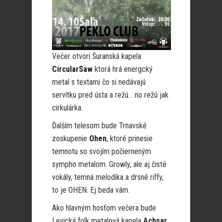
Večer otvorí Šuranská kapela
CircularSaw
ktorá hrá energcký
metal s textami čo si nedávajú
servítku pred ústa a režú… no režú jak
cirkulárka.
Ďalším telesom bude Trnavské
zoskupenie
Ohen
, ktoré prinesie
temnotu so svojím počierneným
sympho metalom. Growly, ale aj čisté
vokály, temná melodika a drsné riffy,
to je OHEN. Ej beda vám.
Ako hlavným hosťom večera bude
Levická folk metalová kapela
Achsar
.