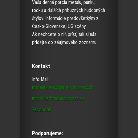
Vaša denná porcia metalu, punku,
rocku a ďalších príbuzných hudobných
štýlov. Informácie predovšetkým z
Česko-Slovenskej UG scény.
Ak nechcete o nič prísť, tak si nás
pridajte do záujmového zoznamu.
Kontakt
Info Mail:
metalexpress@metalexpress.sk
mrtvolka@metalexpress.sk
Facebook
Podporujeme: