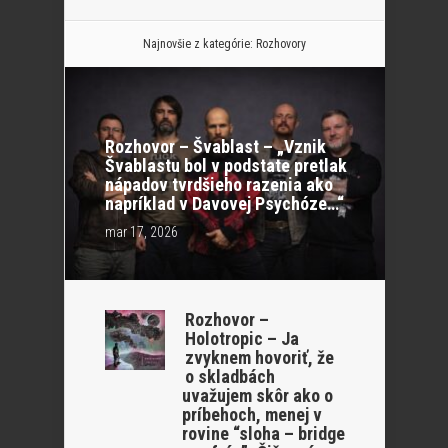
Najnovšie z kategórie:
Rozhovory
Rozhovor – Švablast – „Vznik
Švablastu bol v podstate pretlak
nápadov tvrdšieho razenia ako
napríklad v Davovej Psychóze…“
mar 17, 2026
Rozhovor –
Holotropic – Ja
zvyknem hovoriť, že
o skladbách
uvažujem skôr ako o
príbehoch, menej v
rovine “sloha – bridge