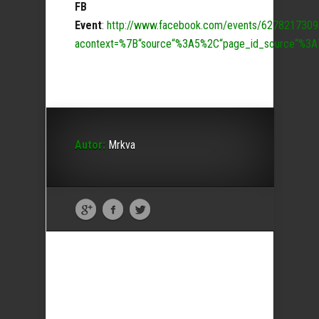
FB
Event
:
http://www.facebook.com/events/627821730
acontext=%7B“source“%3A5%2C“page_id_source“%3A
Autor:
Mrkva