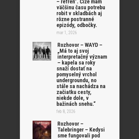
– refrén”. Čiže mám
väčšinu času potrebu
robit v skladbách aj
rôzne postranné
epizódy, odbočky.
mar 1, 2026
Rozhovor – WAYD –
„Má to aj svoj
interpretačný význam
– kapela sa roky
snaží dostať na
pomyselný vrchol
undergroundu, no
stále sa nachádza na
začiatku cesty,
niekde dole, v
bažinách snehu.“
feb 8, 2026
Rozhovor –
Talebringer – Kedysi
sme fungovali pod