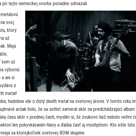
sa pri tejto nemeckej svorke poriadne odviazali.
h metalovú
 na svoj
tu, ktorý
ma až
ak. Majú
áže,
sť som už
 na výbornú
a ani si
 vydáva z
th metal!
obe, hudobne ide o čistý death metal na svetovej úrovni. V tomto roku i
ujímavé avšak bolo, že sa setlist zameral skôr na predchádzajúci album
nu času skôr v prednej časti, myslím si, že zvukovo tiež nebolo veľmi č
niektorí len pokyvkávaním hlavy a ďalšia časť aj moshpitom. Kto ešte túto
ovnajú sa ktorejkoľvek svetovej BDM skupine.