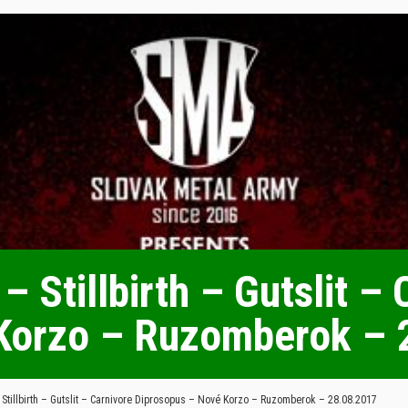
– Stillbirth – Gutslit –
Korzo – Ruzomberok – 
 Stillbirth – Gutslit – Carnivore Diprosopus – Nové Korzo – Ruzomberok – 28.08.2017