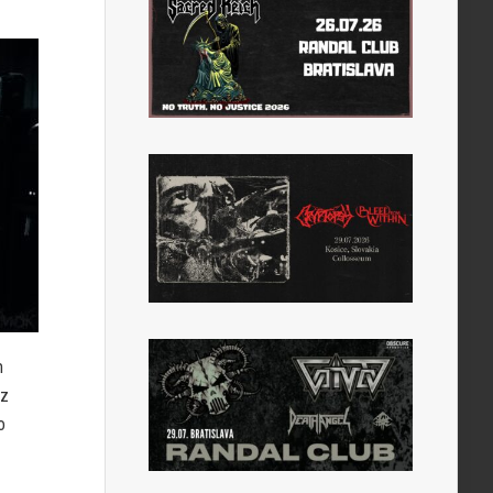
m
 z
o