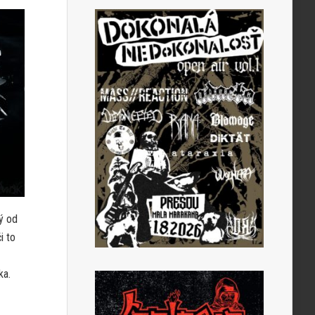
tý od
i to
ka.