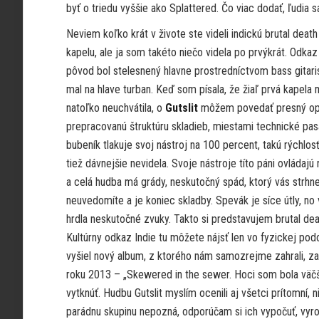
byť o triedu vyššie ako Splattered. Čo viac dodať, ľudia 
Neviem koľko krát v živote ste videli indickú brutal deat
kapelu, ale ja som takéto niečo videla po prvýkrát. Odkaz
pôvod bol stelesnený hlavne prostredníctvom bass gitaris
mal na hlave turban. Keď som písala, že žiaľ prvá kapela 
natoľko neuchvátila, o
Gutslit
môžem povedať presný op
prepracovanú štruktúru skladieb, miestami technické pas
bubeník tlakuje svoj nástroj na 100 percent, takú rýchlo
tiež dávnejšie nevidela. Svoje nástroje títo páni ovládajú
a celá hudba má grády, neskutočný spád, ktorý vás strhne 
neuvedomíte a je koniec skladby. Spevák je síce útly, no
hrdla neskutočné zvuky. Takto si predstavujem brutal dea
Kultúrny odkaz Indie tu môžete nájsť len vo fyzickej pod
vyšiel nový album, z ktorého nám samozrejme zahrali, za
roku 2013 – „Skewered in the sewer. Hoci som bola väčši
vytknúť. Hudbu Gutslit myslím ocenili aj všetci prítomní, 
parádnu skupinu nepozná, odporúčam si ich vypočuť, vyr