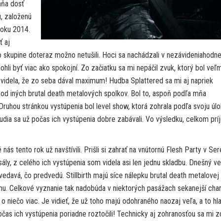
mňa dosť
, založenú
roku 2014.
ť aj
 skupine doteraz možno netušili. Hoci sa nachádzali v nezávideniahodne
ohli byť viac ako spokojní. Zo začiatku sa mi nepáčil zvuk, ktorý bol veľm
videla, že zo seba dával maximum! Hudba Splattered sa mi aj napriek
od iných brutal death metalových spolkov. Bol to, aspoň podľa mňa
ruhou stránkou vystúpenia bol level show, ktorá zohrala podľa svoju úlo
 ľudia sa už počas ich vystúpenia dobre zabávali. Vo výsledku, celkom pr
né nás tento rok už navštívili. Prišli si zahrať na vnútornú Flesh Party v Ser
ály, z celého ich vystúpenia som videla asi len jednu skladbu. Dnešný v
vedavá, čo predvedú. Stillbirth majú síce nálepku brutal death metalovej
amu. Celkové vyznanie tak nadobúda v niektorých pasážach sekanejší char
o niečo viac. Je vidieť, že už toho majú odohraného naozaj veľa, a to hl
čas ich vystúpenia poriadne roztočili! Technicky aj zohranosťou sa mi zd