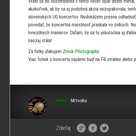
Vrátil sa do Ružomberka v tento večer opäť death metal, a
akokoľvek, ak by sa aj podobná akcia nezopakovala, tento
slovenských UG koncertov. Nedokážem presne odhadnúť, k
povedať, že koncertná miestnosť praskala vo švíkoch. Nov
hviezdnych manierov. Dúfam, že sa tu uskutočnia aj ďalš
naozaj stála!
Za fotky ďakujem
Zmok Photography
Viac fotiek z koncertu nájdete buď na FB stránke alebo
Autor:
Mrtvolka
Zdieľaj