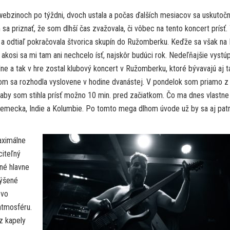
bzinoch po týždni, dvoch ustala a počas ďalších mesiacov sa uskutočni
 sa priznať, že som dlhší čas zvažovala, či vôbec na tento koncert prísť.
a a odtiaľ pokračovala štvorica skupín do Ružomberku. Keďže sa však na 
akosi sa mi tam ani nechcelo ísť, najskôr budúci rok. Nedeľňajšie vystú
e a tak v hre zostal klubový koncert v Ružomberku, ktoré bývavajú aj t
 som sa rozhodla vyslovene v hodine dvanástej. V pondelok som priamo z
u, aby som stihla prísť možno 10 min. pred začiatkom. Čo ma dnes vlastne
Nemecka, Indie a Kolumbie. Po tomto mega dlhom úvode už by sa aj patr
aximálne
citeľný
né hlavne
výšené
 vo
atmosféru.
z kapely