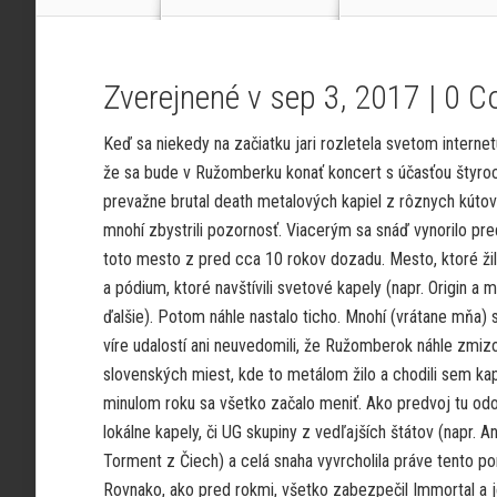
Zverejnené v sep 3, 2017 |
0 C
Keď sa niekedy na začiatku jari rozletela svetom internet
že sa bude v Ružomberku konať koncert s účasťou štyro
prevažne brutal death metalových kapiel z rôznych kútov
mnohí zbystrili pozornosť. Viacerým sa snáď vynorilo pr
toto mesto z pred cca 10 rokov dozadu. Mesto, ktoré ž
a pódium, ktoré navštívili svetové kapely (napr. Origin a 
ďalšie). Potom náhle nastalo ticho. Mnohí (vrátane mňa) 
víre udalostí ani neuvedomili, že Ružomberok náhle zmiz
slovenských miest, kde to metálom žilo a chodili sem kap
minulom roku sa všetko začalo meniť. Ako predvoj tu odo
lokálne kapely, či UG skupiny z vedľajších štátov (napr. A
Torment z Čiech) a celá snaha vyvrcholila práve tento 
Rovnako, ako pred rokmi, všetko zabezpečil Immortal a 