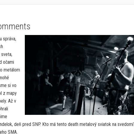
omments
u správa,
ch
 sveta,
ed očami
ilo metálom
mnohé
sme si vo
ol z mapy
ely. Až v
hrali
nime
pondelok, deň pred SNP. Kto má tento death metalový sviatok na svedomí
jeho SMA.