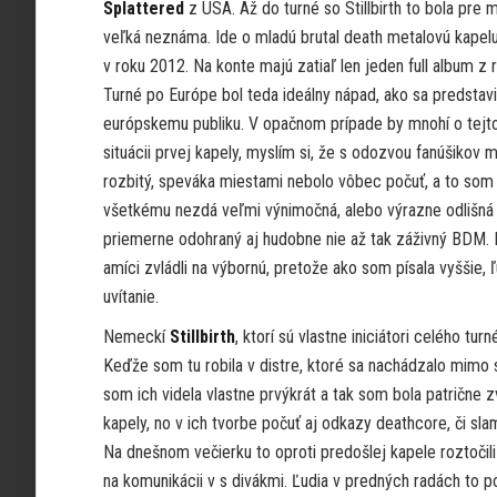
Splattered
z USA. Až do turné so Stillbirth to bola pre 
veľká neznáma. Ide o mladú brutal death metalovú kapelu
v roku 2012. Na konte majú zatiaľ len jeden full album z 
Turné po Európe bol teda ideálny nápad, ako sa predstavi
európskemu publiku. V opačnom prípade by mnohí o tejto
situácii prvej kapely, myslím si, že s odozvou fanúšikov m
rozbitý, speváka miestami nebolo vôbec počuť, a to som 
všetkému nezdá veľmi výnimočná, alebo výrazne odlišná 
priemerne odohraný aj hudobne nie až tak záživný BDM. D
amíci zvládli na výbornú, pretože ako som písala vyššie,
uvítanie.
Nemeckí
Stillbirth
, ktorí sú vlastne iniciátori celého tur
Keďže som tu robila v distre, ktoré sa nachádzalo mimo s
som ich videla vlastne prvýkrát a tak som bola patrične z
kapely, no v ich tvorbe počuť aj odkazy deathcore, či sl
Na dnešnom večierku to oproti predošlej kapele roztočili 
na komunikácii v s divákmi. Ľudia v predných radách to po