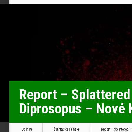
Report – Splattered 
Diprosopus – Nové 
Domov
Články/Recenzie
Report – Splattered –