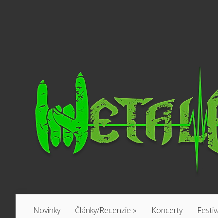
Novinky
Články/Recenzie
»
Koncerty
Festiv