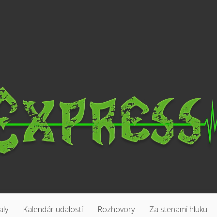
aly
Kalendár udalostí
Rozhovory
Za stenami hluku