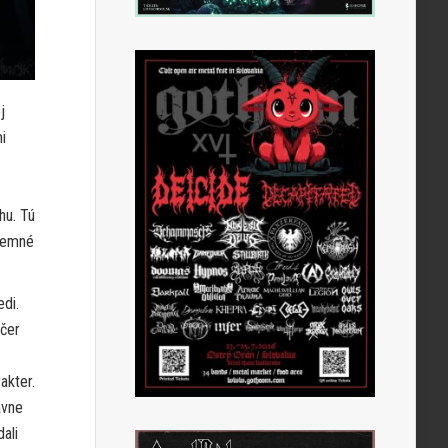
j
i
hu. Tú
íjemné
edi.
ečer
akter.
avne
ali