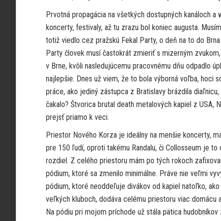
Prvotná propagácia na všetkých dostupných kanáloch a we
koncerty, festivaly, až tu zrazu bol koniec augusta. Musím
totiž viedlo cez pražskú Fekal Party, o deň na to do Brn
Party človek musí častokrát zmieriť s mizerným zvukom, 
v Brne, kvôli nasledujúcemu pracovnému dňu odpadlo úpln
najlepšie. Dnes už viem, že to bola výborná voľba, hoci
práce, ako jediný zástupca z Bratislavy brázdila diaľnic
čakalo? Štvorica brutal death metalových kapiel z USA, 
prejsť priamo k veci.
Priestor Nového Korza je ideálny na menšie koncerty, m
pre 150 ľudí, oproti takému Randalu, či Collosseum je to 
rozdiel. Z celého priestoru mám po tých rokoch zafixova
pódium, ktoré sa zmenilo minimálne. Práve nie veľmi vy
pódium, ktoré neoddeľuje divákov od kapiel natoľko, ako
veľkých kluboch, dodáva celému priestoru viac domácu 
Na pódiu pri mojom príchode už stála pätica hudobníkov 