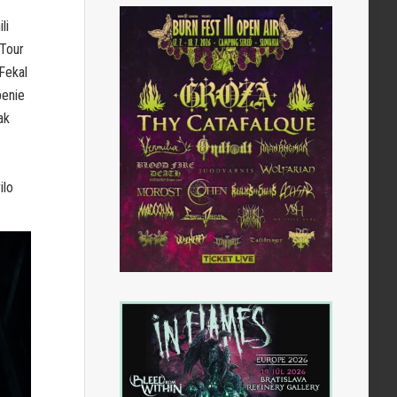
li
 Tour
Fekal
penie
ak
ilo