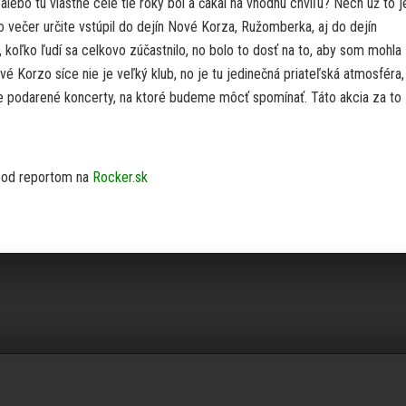
lebo tu vlastne celé tie roky bol a čakal na vhodnú chvíľu? Nech už to j
 večer určite vstúpil do dejín Nové Korza, Ružomberka, aj do dejín
oľko ľudí sa celkovo zúčastnilo, no bolo to dosť na to, aby som mohla
é Korzo síce nie je veľký klub, no je tu jedinečná priateľská atmosféra
ie podarené koncerty, na ktoré budeme môcť spomínať. Táto akcia za to
 pod reportom na
Rocker.sk