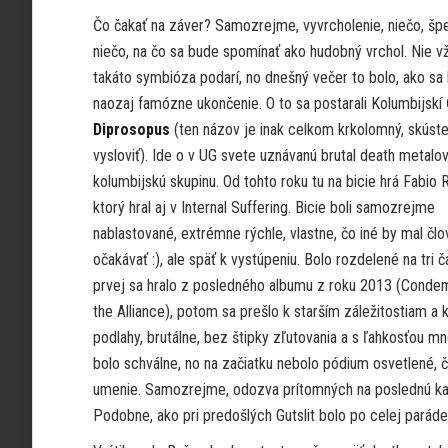
Čo čakať na záver? Samozrejme, vyvrcholenie, niečo, špe
niečo, na čo sa bude spomínať ako hudobný vrchol. Nie v
takáto symbióza podarí, no dnešný večer to bolo, ako sa 
naozaj famózne ukončenie. O to sa postarali Kolumbijskí
Diprosopus
(ten názov je inak celkom krkolomný, skúste
vysloviť). Ide o v UG svete uznávanú brutal death metalo
kolumbijskú skupinu. Od tohto roku tu na bicie hrá Fabio 
ktorý hral aj v Internal Suffering. Bicie boli samozrejme
nablastované, extrémne rýchle, vlastne, čo iné by mal čl
očakávať :), ale späť k vystúpeniu. Bolo rozdelené na tri č
prvej sa hralo z posledného albumu z roku 2013 (Cond
the Alliance), potom sa prešlo k starším záležitostiam a 
podlahy, brutálne, bez štipky zľutovania a s ľahkosťou 
bolo schválne, no na začiatku nebolo pódium osvetlené, č
umenie. Samozrejme, odozva prítomných na poslednú kape
Podobne, ako pri predošlých Gutslit bolo po celej paráde