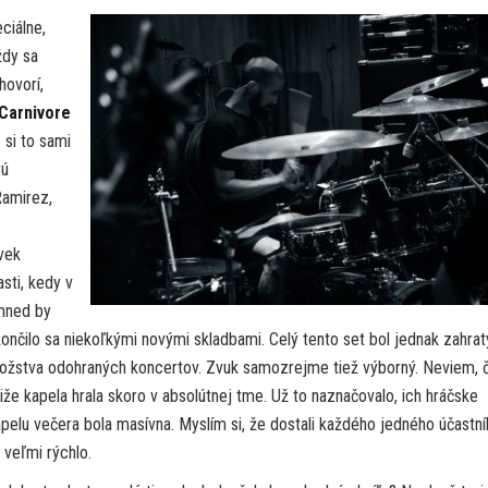
ciálne,
ždy sa
hovorí,
Carnivore
 si to sami
vú
Ramirez,
ovek
asti, kedy v
emned by
končilo sa niekoľkými novými skladbami. Celý tento set bol jednak zahra
množstva odohraných koncertov. Zvuk samozrejme tiež výborný. Neviem, č
iže kapela hrala skoro v absolútnej tme. Už to naznačovalo, ich hráčske
lu večera bola masívna. Myslím si, že dostali každého jedného účastní
 veľmi rýchlo.