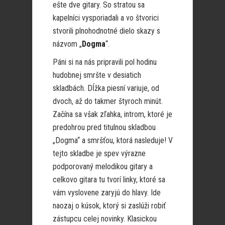
ešte dve gitary. So stratou sa
kapelníci vysporiadali a vo štvorici
stvorili plnohodnotné dielo skazy s
názvom „
Dogma
“.
Páni si na nás pripravili pol hodinu
hudobnej smršte v desiatich
skladbách. Dĺžka piesní variuje, od
dvoch, až do takmer štyroch minút.
Začína sa však zľahka, introm, ktoré je
predohrou pred titulnou skladbou
„Dogma“ a smršťou, ktorá nasleduje! V
tejto skladbe je spev výrazne
podporovaný melodikou gitary a
celkovo gitara tu tvorí linky, ktoré sa
vám vyslovene zaryjú do hlavy. Ide
naozaj o kúsok, ktorý si zaslúži robiť
zástupcu celej novinky. Klasickou