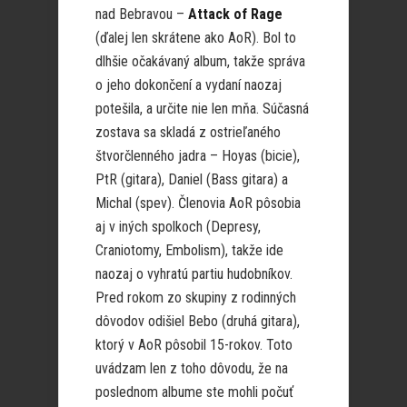
nad Bebravou –
Attack of Rage
(ďalej len skrátene ako AoR). Bol to
dlhšie očakávaný album, takže správa
o jeho dokončení a vydaní naozaj
potešila, a určite nie len mňa. Súčasná
zostava sa skladá z ostrieľaného
štvorčlenného jadra – Hoyas (bicie),
PtR (gitara), Daniel (Bass gitara) a
Michal (spev). Členovia AoR pôsobia
aj v iných spolkoch (Depresy,
Craniotomy, Embolism), takže ide
naozaj o vyhratú partiu hudobníkov.
Pred rokom zo skupiny z rodinných
dôvodov odišiel Bebo (druhá gitara),
ktorý v AoR pôsobil 15-rokov. Toto
uvádzam len z toho dôvodu, že na
poslednom albume ste mohli počuť