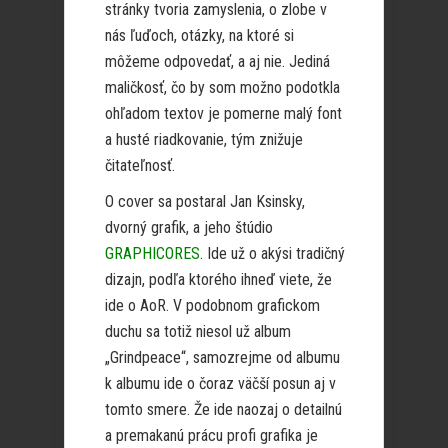
stránky tvoria zamyslenia, o zlobe v
nás ľuďoch, otázky, na ktoré si
môžeme odpovedať, a aj nie. Jediná
maličkosť, čo by som možno podotkla
ohľadom textov je pomerne malý font
a husté riadkovanie, tým znižuje
čitateľnosť.
O cover sa postaral Jan Ksinsky,
dvorný grafik, a jeho štúdio
GRAPHICORES
. Ide už o akýsi tradičný
dizajn, podľa ktorého ihneď viete, že
ide o AoR. V podobnom grafickom
duchu sa totiž niesol už album
„Grindpeace“, samozrejme od albumu
k albumu ide o čoraz väčší posun aj v
tomto smere. Že ide naozaj o detailnú
a premakanú prácu profi grafika je