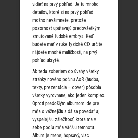
vidieť na prvý pohľad. Je tu mnoho
detailov, ktoré si na prvý pohľad
možno nevšimnete, pretože
pozornosť upútavajú predovšetkým
zmutované ľudské embrya. Keď
budete mať v ruke fyzické CD, určite
nájdete mnohé maličkosti, na prvý
pohľad ukryté.
Ak teda zoberiem do úvahy všetky
stránky nového počinu AoR (hudba,
texty, prezentácia – cover) pôsobia
všetky vyrovnane, ako jeden komplex.
Oproti predošlým albumom ide pre
mňa o vážnejšiu a dá sa povedať aj
vyspelejšiu záležitosť, ktorá ma v
sebe podľa mňa väčšiu temnotu.
Album je menej hopsavý, viac