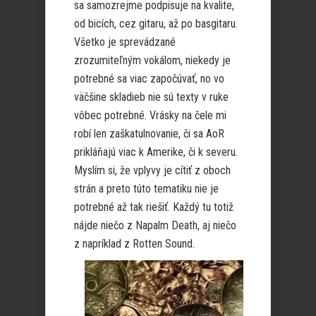
sa samozrejme podpisuje na kvalite,
od bicích, cez gitaru, až po basgitaru.
Všetko je sprevádzané
zrozumiteľným vokálom, niekedy je
potrebné sa viac započúvať, no vo
väčšine skladieb nie sú texty v ruke
vôbec potrebné. Vrásky na čele mi
robí len zaškatulnovanie, či sa AoR
prikláňajú viac k Amerike, či k severu.
Myslím si, že vplyvy je cítiť z oboch
strán a preto túto tematiku nie je
potrebné až tak riešiť. Každý tu totiž
nájde niečo z Napalm Death, aj niečo
z napríklad z Rotten Sound.