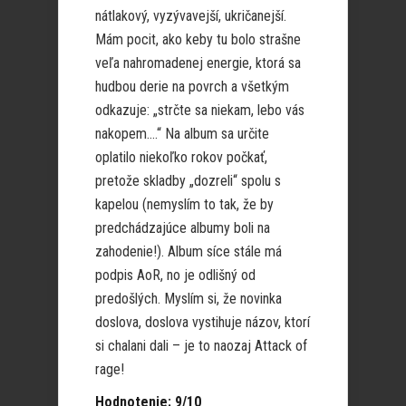
nátlakový, vyzývavejší, ukričanejší.
Mám pocit, ako keby tu bolo strašne
veľa nahromadenej energie, ktorá sa
hudbou derie na povrch a všetkým
odkazuje: „strčte sa niekam, lebo vás
nakopem….“ Na album sa určite
oplatilo niekoľko rokov počkať,
pretože skladby „dozreli“ spolu s
kapelou (nemyslím to tak, že by
predchádzajúce albumy boli na
zahodenie!). Album síce stále má
podpis AoR, no je odlišný od
predošlých. Myslím si, že novinka
doslova, doslova vystihuje názov, ktorí
si chalani dali – je to naozaj Attack of
rage!
Hodnotenie: 9/10