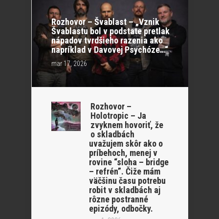
Rozhovor – Švablast – „Vznik
Švablastu bol v podstate pretlak
nápadov tvrdšieho razenia ako
napríklad v Davovej Psychóze…“
mar 17, 2026
Rozhovor –
Holotropic – Ja
zvyknem hovoriť, že
o skladbách
uvažujem skôr ako o
príbehoch, menej v
rovine “sloha – bridge
– refrén”. Čiže mám
väčšinu času potrebu
robit v skladbách aj
rôzne postranné
epizódy, odbočky.