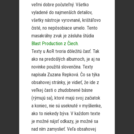
veľmi dobre počuteľný. Všetko
vyladené do najmenších detailov,
všetky nástroje vyrovnané, krištáľovo
čisté, no nepôsobiace umelo. Tento
masakrálny zvuk je zásluha štúdia
Blast Production z Čiech
.
Texty u AoR tvoria dôležitú časť. Tak
ako na predošlých albumoch, je aj na
novinke použitá slovenčina. Texty
napísala Zuzana Repková. Čo sa týka
obsahovej stránky, je vidieť, že ide z
veľkej časti o zhudobnené básne
(rýmujú sa), ktoré majú svoj začiatok
a koniec, nie sú useknuté v myšlienke,
ako to niekedy býva. V každom texte
je možné nájsť odkazy, je možné sa
nad ním zamyslieť. Veľa obsahovej