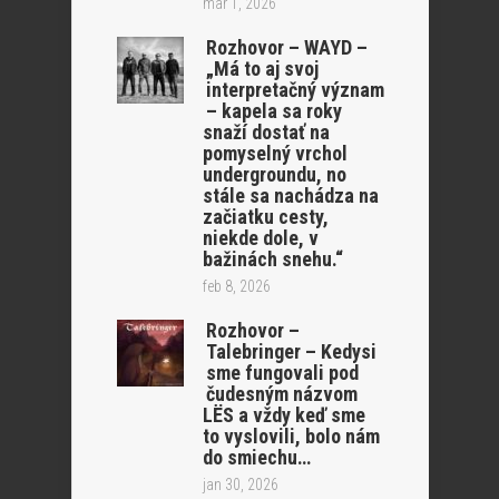
mar 1, 2026
Rozhovor – WAYD –
„Má to aj svoj
interpretačný význam
– kapela sa roky
snaží dostať na
pomyselný vrchol
undergroundu, no
stále sa nachádza na
začiatku cesty,
niekde dole, v
bažinách snehu.“
feb 8, 2026
Rozhovor –
Talebringer – Kedysi
sme fungovali pod
čudesným názvom
LËS a vždy keď sme
to vyslovili, bolo nám
do smiechu…
jan 30, 2026