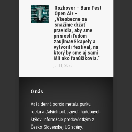
Rozhovor – Burn Fest
Open Air –
„Všeobecne sa
snažíme držať
pravidla, aby sme
priniesli ľudom
zaujímavé kapely a
vytvorili festival, na
ktorý by sme aj sami
išli ako fanúšikovia.“
júl 11, 2025
O nás
Vaša denná porcia metalu, punku,
rocku a ďalších príbuzných hudobných
štýlov. Informácie predovšetkým z
Česko-Slovenskej UG scény.