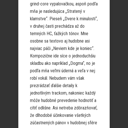
grind-core vypalovačkou, aspoň podľa
mňa je nasledujúca „Stratený v
klamstve“. Pieseň „Dvere k minulosti“,
v druhej časti prechádza až do
temných HC, ťažkých tónov. Mne
osobne sa textovo aj hudobne asi
najviac páči „Neviem kde je koniec“.
Kompozične ide síce o jednoduchšiu
skladbu ako napríklad „Dogma“, no je
podľa mňa veľmi úderná a veľa v nej
robí vokál. Nebudem vám však
prezrádzať ďalšie detaily k
jednotlivým trackom, nakoniec každý
môže hudobné prevedenie hodnotiť a
cítiť odlišne. Asi netreba zdôrazňovať,
že dlhodobé účinkovanie všetkých
zúčastnených pánov v hudobnej sfére