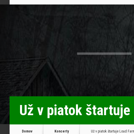
Už v piatok štartuje
Domov
Koncerty
Už v piatok štartuje Loud Farm