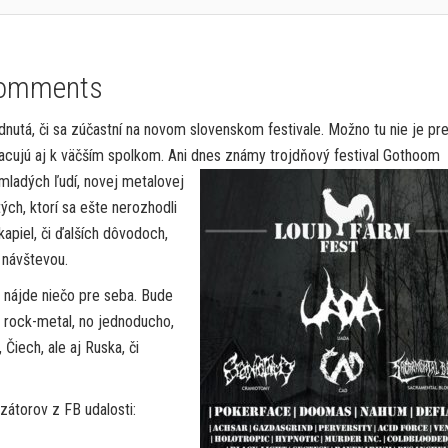
omments
nutá, či sa zúčastní na novom slovenskom festivale. Možno tu nie je pr
racujú aj k väčším spolkom. Ani dnes známy
trojdňový festival Gothoom
mladých ľudí, novej metalovej
tých, ktorí sa ešte nerozhodli
apiel, či ďalších dôvodoch,
u návštevou.
u nájde niečo pre seba. Bude
m, rock-metal, no jednoducho,
Čiech, ale aj Ruska, či
zátorov z FB udalosti: