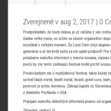
Zverejnené v aug 2, 2017 |
0 C
Predpokladám, že touto dobou je už väčšina z vás rozhod
žiadne veľké meno, no určite sa časom organizátori dop
nezačínal s veľkými menami. Za Loud Farm stojí skupina 
generácie a už len kvôli tomu sa ich oplatí podporiť! Pre 
prinášame niekoľko informácií o mieste konania, súpiske k
prečo by ste tento začínajúci festival mohli poctiť svojo
Predovšetkým ide o multižánrový festival, takže každý t
sa hrať black metal, death metal, thrash, grind-core, sla
pestrosť je určite doménou. Zahrajú kapely zo Slovenska, 
z ďalekého Portlandu v USA.
Pripájam niekoľko dôležitých informácií priamo od organi
Zdravíme, sedliaci !!!