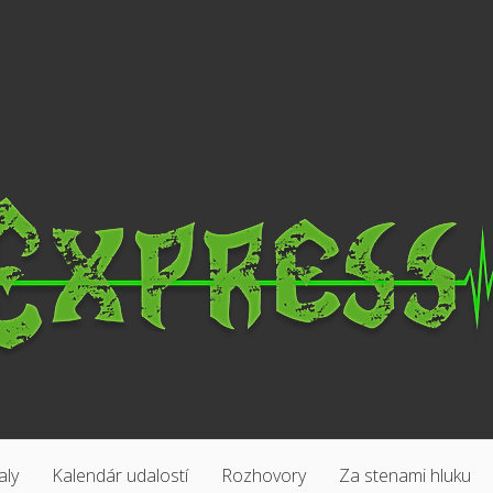
aly
Kalendár udalostí
Rozhovory
Za stenami hluku