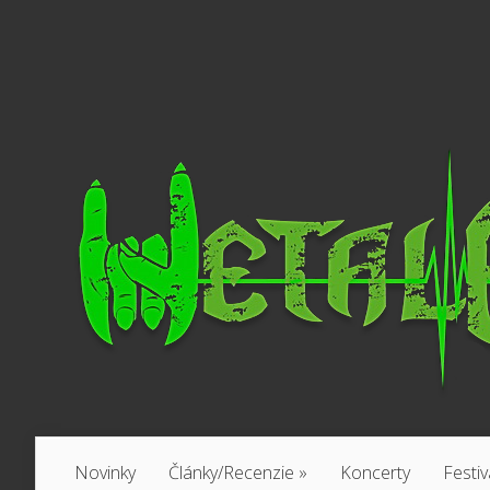
Novinky
Články/Recenzie
»
Koncerty
Festiv