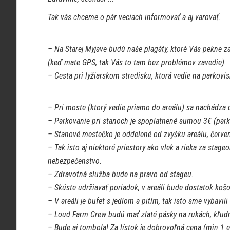
Tak vás chceme o pár veciach informovať a aj varovať.
– Na Starej Myjave budú naše plagáty, ktoré Vás pekne za
(keď mate GPS, tak Vás to tam bez problémov zavedie).
– Cesta pri lyžiarskom stredisku, ktorá vedie na parkovi
– Pri moste (ktorý vedie priamo do areálu) sa nachádza 
– Parkovanie pri stanoch je spoplatnené sumou 3€ (park
– Stanové mestečko je oddelené od zvyšku areálu, červen
– Tak isto aj niektoré priestory ako vlek a rieka za sta
nebezpečenstvo.
– Zdravotná služba bude na pravo od stageu.
– Skúste udržiavať poriadok, v areáli bude dostatok košo
– V areáli je bufet s jedlom a pitím, tak isto sme vybavil
– Loud Farm Crew budú mať zlaté pásky na rukách, kľudn
– Bude aj tombola! Za lístok je dobrovoľná cena (min 1 e