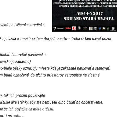
vedú na lyžiarske stredisko
sko je úzka a zmestí sa tam iba jedno auto – treba si tam dávať pozor.
dostatočne veľké parkovisko.
ovisko je zadarmo).
o-biele pásky označujú miesta kde je zakázané parkovať a stanovať.
geom budú označené, do týchto priestorov vstupujete na vlastné
v, tak ich prosím používajte.
i ďalšie dva stánky, aby ste nemuseli dlho čakať na občerstvenie.
e sa ich opýtajte ak máte otázku.
uro) pri vstupe.