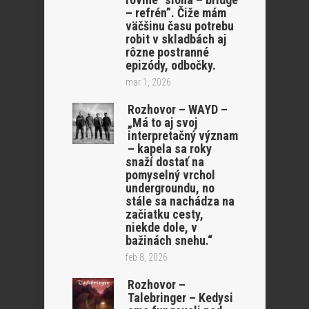
– refrén”. Čiže mám
väčšinu času potrebu
robit v skladbách aj
rôzne postranné
epizódy, odbočky.
mar 1, 2026
Rozhovor – WAYD –
„Má to aj svoj
interpretačný význam
– kapela sa roky
snaží dostať na
pomyselný vrchol
undergroundu, no
stále sa nachádza na
začiatku cesty,
niekde dole, v
bažinách snehu.“
feb 8, 2026
Rozhovor –
Talebringer – Kedysi