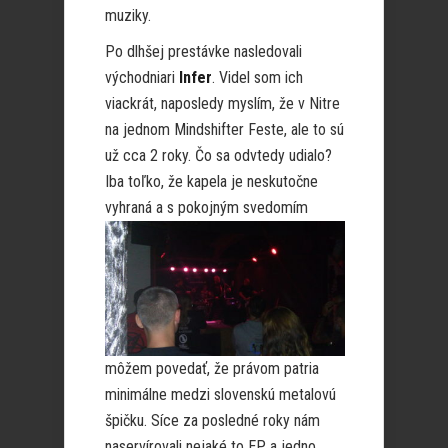
muziky.
Po dlhšej prestávke nasledovali
východniari
Infer
. Videl som ich
viackrát, naposledy myslím, že v Nitre
na jednom Mindshifter Feste, ale to sú
už cca 2 roky. Čo sa odvtedy udialo?
Iba toľko, že kapela je neskutočne
vyhraná
a s pokojným svedomím
môžem povedať, že právom patria
minimálne medzi slovenskú metalovú
špičku. Síce za posledné roky nám
naservírovali nejaké to EP a jedno