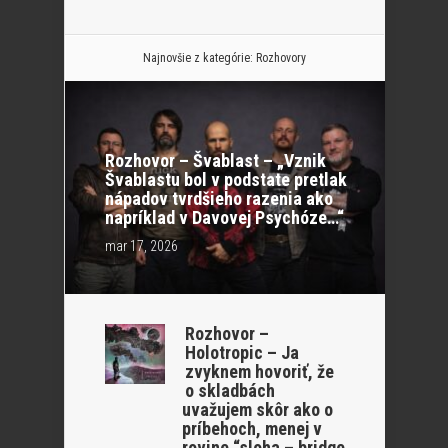
Najnovšie z kategórie:
Rozhovory
Rozhovor – Švablast – „Vznik
Švablastu bol v podstate pretlak
nápadov tvrdšieho razenia ako
napríklad v Davovej Psychóze…“
mar 17, 2026
Rozhovor –
Holotropic – Ja
zvyknem hovoriť, že
o skladbách
uvažujem skôr ako o
príbehoch, menej v
rovine “sloha – bridge