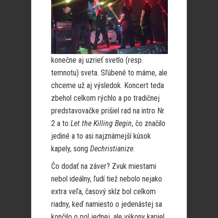
konečne aj uzrieť svetlo (resp.
temnotu) sveta. Sľúbené to máme, ale
chceme už aj výsledok. Koncert teda
zbehol celkom rýchlo a po tradičnej
predstavovačke prišiel rad na intro Nr.
2 a to
Let the Killing Begin
, čo značilo
jediné a to asi najznámejší kúsok
kapely, song
Dechristianize
.
Čo dodať na záver? Zvuk miestami
nebol ideálny, ľudí tiež nebolo nejako
extra veľa, časový sklz bol celkom
riadny, keď namiesto o jedenástej sa
končilo o pol jednej, ale výkony kapiel