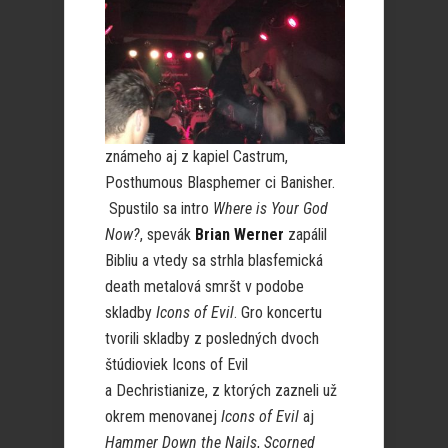
známeho aj z kapiel Castrum,
Posthumous Blasphemer ci Banisher.
Spustilo sa intro
Where is Your God
Now?
, spevák
Brian Werner
zapálil
Bibliu a vtedy sa strhla blasfemická
death metalová smršt v podobe
skladby
Icons of Evil
. Gro koncertu
tvorili skladby z posledných dvoch
štúdioviek Icons of Evil
a Dechristianize, z ktorých zazneli už
okrem menovanej
Icons of Evil
aj
Hammer Down the Nails
,
Scorned