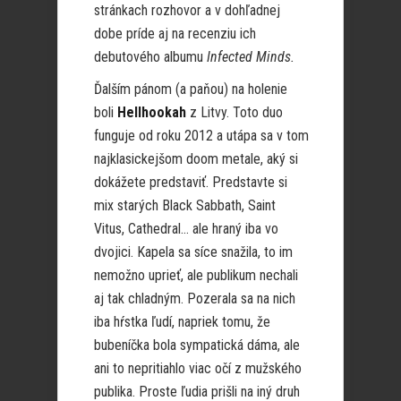
stránkach rozhovor a v dohľadnej
dobe príde aj na recenziu ich
debutového albumu
Infected Minds.
Ďalším pánom (a paňou) na holenie
boli
Hellhookah
z Litvy. Toto duo
funguje od roku 2012 a utápa sa v tom
najklasickejšom doom metale, aký si
dokážete predstaviť. Predstavte si
mix starých Black Sabbath, Saint
Vitus, Cathedral… ale hraný iba vo
dvojici. Kapela sa síce snažila, to im
nemožno uprieť, ale publikum nechali
aj tak chladným. Pozerala sa na nich
iba hŕstka ľudí, napriek tomu, že
bubeníčka bola sympatická dáma, ale
ani to nepritiahlo viac očí z mužského
publika. Proste ľudia prišli na iný druh