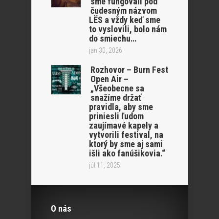
sme fungovali pod
čudesným názvom
LËS a vždy keď sme
to vyslovili, bolo nám
do smiechu…
jan 30, 2026
Rozhovor – Burn Fest
Open Air –
„Všeobecne sa
snažíme držať
pravidla, aby sme
priniesli ľudom
zaujímavé kapely a
vytvorili festival, na
ktorý by sme aj sami
išli ako fanúšikovia.“
júl 11, 2025
O nás