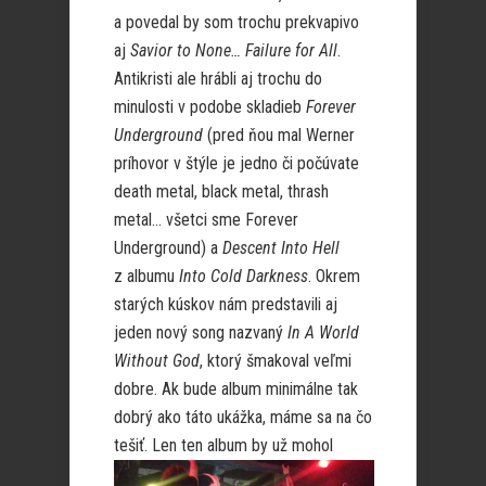
a povedal by som trochu prekvapivo
aj
Savior to None… Failure for All
.
Antikristi ale hrábli aj trochu do
minulosti v podobe skladieb
Forever
Underground
(pred ňou mal Werner
príhovor v štýle je jedno či počúvate
death metal, black metal, thrash
metal… všetci sme Forever
Underground) a
Descent Into Hell
z albumu
Into Cold Darkness
. Okrem
starých kúskov nám predstavili aj
jeden nový song nazvaný
In A World
Without God
, ktorý šmakoval veľmi
dobre. Ak bude album minimálne tak
dobrý ako táto ukážka, máme sa na čo
tešiť. Len ten album by
už mohol