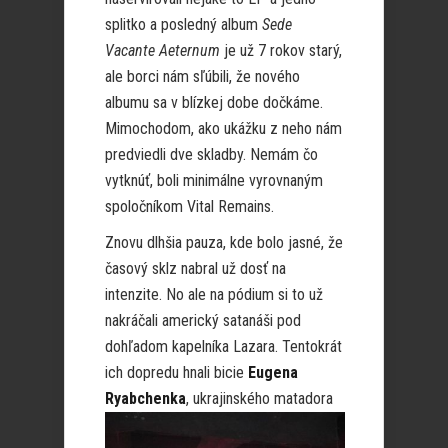
splitko a posledný album
Sede
Vacante Aeternum
je už 7 rokov starý,
ale borci nám sľúbili, že nového
albumu sa v blízkej dobe dočkáme.
Mimochodom, ako ukážku z neho nám
predviedli dve skladby. Nemám čo
vytknúť, boli minimálne vyrovnaným
spoločníkom Vital Remains.
Znovu dlhšia pauza, kde bolo jasné, že
časový sklz nabral už dosť na
intenzite. No ale na pódium si to už
nakráčali americký satanáši pod
dohľadom kapelníka Lazara. Tentokrát
ich dopredu hnali bicie
Eugena
Ryabchenka
,
ukrajinského matadora