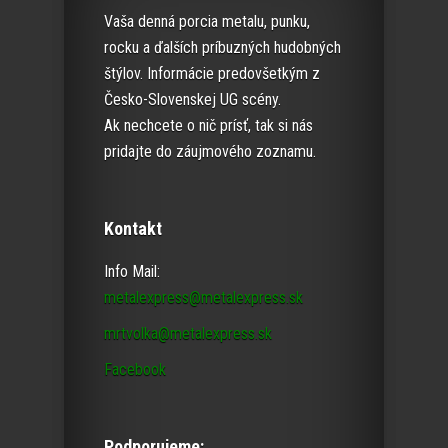
Vaša denná porcia metalu, punku,
rocku a ďalších príbuzných hudobných
štýlov. Informácie predovšetkým z
Česko-Slovenskej UG scény.
Ak nechcete o nič prísť, tak si nás
pridajte do záujmového zoznamu.
Kontakt
Info Mail:
metalexpress@metalexpress.sk
mrtvolka@metalexpress.sk
Facebook
Podporujeme: