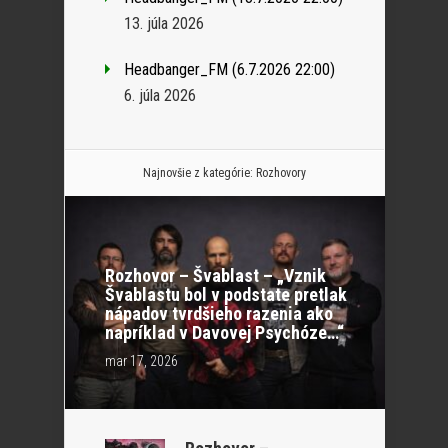
13. júla 2026
Headbanger_FM (6.7.2026 22:00)
6. júla 2026
Najnovšie z kategórie:
Rozhovory
Rozhovor – Švablast – „Vznik
Švablastu bol v podstate pretlak
nápadov tvrdšieho razenia ako
napríklad v Davovej Psychóze…“
mar 17, 2026