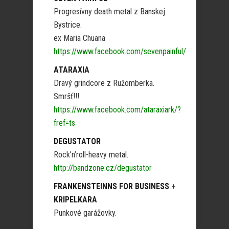
Progresívny death metal z Banskej
Bystrice.
ex Maria Chuana
https://www.facebook.com/sevenpainful/
ATARAXIA
Dravý grindcore z Ružomberka.
Smršť!!!
https://www.facebook.com/ataraxiark/?
fref=ts
DEGUSTATOR
Rock’n’roll-heavy metal.
http://bandzone.cz/degustator
FRANKENSTEINNS FOR BUSINESS
+
KRIPELKARA
Punkové garážovky.