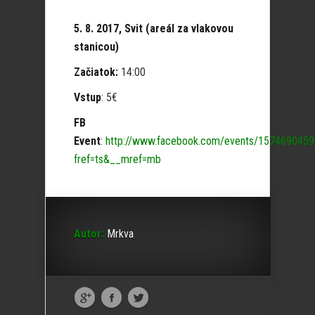
5. 8. 2017, Svit (areál za vlakovou
stanicou)
Začiatok:
14:00
Vstup
: 5€
FB
Event
:
http://www.facebook.com/events/157469045
fref=ts&__mref=mb
Autor:
Mrkva