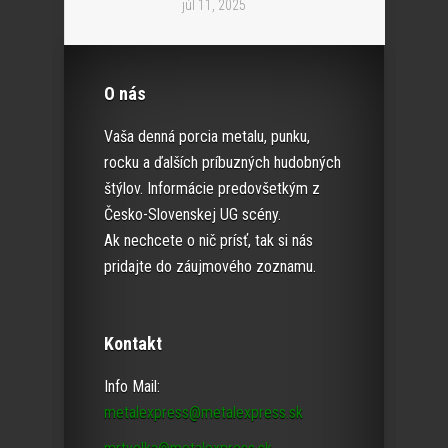
júl 11, 2025
O nás
Vaša denná porcia metalu, punku,
rocku a ďalších príbuzných hudobných
štýlov. Informácie predovšetkým z
Česko-Slovenskej UG scény.
Ak nechcete o nič prísť, tak si nás
pridajte do záujmového zoznamu.
Kontakt
Info Mail:
metalexpress@metalexpress.sk