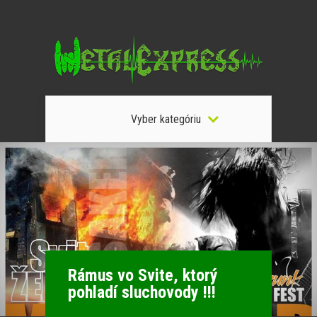
Vyber kategóriu
Rámus vo Svite, ktorý
pohladí sluchovody !!!