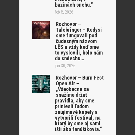
bažinách snehu.“
feb 8, 2026
Rozhovor –
Talebringer – Kedysi
sme fungovali pod
čudesným názvom
LËS a vždy keď sme
to vyslovili, bolo nám
do smiechu…
jan 30, 2026
Rozhovor – Burn Fest
Open Air –
„Všeobecne sa
snažíme držať
pravidla, aby sme
priniesli ľudom
zaujímavé kapely a
vytvorili festival, na
ktorý by sme aj sami
išli ako fanúšikovia.“