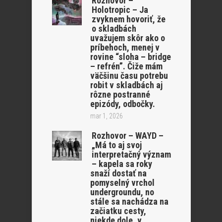
Rozhovor –
Holotropic – Ja
zvyknem hovoriť, že
o skladbách
uvažujem skôr ako o
príbehoch, menej v
rovine “sloha – bridge
– refrén”. Čiže mám
väčšinu času potrebu
robit v skladbách aj
rôzne postranné
epizódy, odbočky.
mar 1, 2026
Rozhovor – WAYD –
„Má to aj svoj
interpretačný význam
– kapela sa roky
snaží dostať na
pomyselný vrchol
undergroundu, no
stále sa nachádza na
začiatku cesty,
niekde dole, v