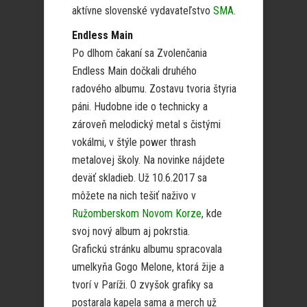
aktívne slovenské vydavateľstvo
SMA
.
Endless Main
Po dlhom čakaní sa Zvolenčania
Endless Main dočkali druhého
radového albumu. Zostavu tvoria štyria
páni. Hudobne ide o technicky a
zároveň melodický metal s čistými
vokálmi, v štýle power thrash
metalovej školy. Na novinke nájdete
deväť skladieb. Už 10.6.2017 sa
môžete na nich tešiť naživo v
Ružomberskom Novom Korze
, kde
svoj nový album aj pokrstia.
Grafickú stránku albumu spracovala
umelkyňa Gogo Melone, ktorá žije a
tvorí v Paríži. O zvyšok grafiky sa
postarala kapela sama a merch už