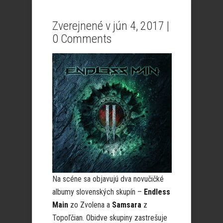
Zverejnené v jún 4, 2017 |
0 Comments
Na scéne sa objavujú dva novučičké
albumy slovenských skupín –
Endless
Main
zo Zvolena a
Samsara
z
Topoľčian. Obidve skupiny zastrešuje