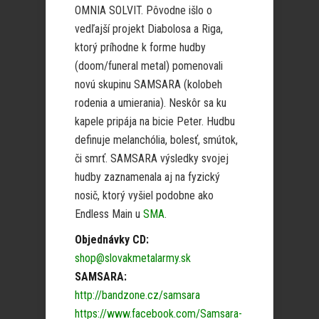
OMNIA SOLVIT. Pôvodne išlo o
vedľajší projekt Diabolosa a Riga,
ktorý príhodne k forme hudby
(doom/funeral metal) pomenovali
novú skupinu SAMSARA (kolobeh
rodenia a umierania). Neskôr sa ku
kapele pripája na bicie Peter. Hudbu
definuje melanchólia, bolesť, smútok,
či smrť. SAMSARA výsledky svojej
hudby zaznamenala aj na fyzický
nosič, ktorý vyšiel podobne ako
Endless Main u
SMA
.
Objednávky CD:
shop@slovakmetalarmy.sk
SAMSARA:
http://bandzone.cz/samsara
https://www.facebook.com/Samsara-