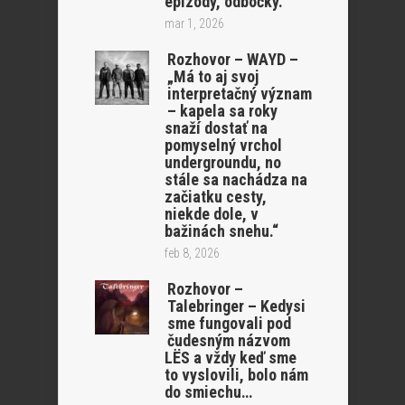
epizódy, odbočky.
mar 1, 2026
Rozhovor – WAYD –
„Má to aj svoj
interpretačný význam
– kapela sa roky
snaží dostať na
pomyselný vrchol
undergroundu, no
stále sa nachádza na
začiatku cesty,
niekde dole, v
bažinách snehu.“
feb 8, 2026
Rozhovor –
Talebringer – Kedysi
sme fungovali pod
čudesným názvom
LËS a vždy keď sme
to vyslovili, bolo nám
do smiechu…