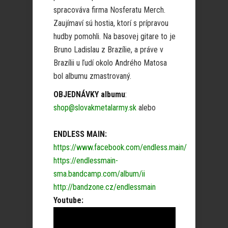
spracováva firma Nosferatu Merch.
Zaujímaví sú hostia, ktorí s prípravou
hudby pomohli. Na basovej gitare to je
Bruno Ladislau z Brazílie, a práve v
Brazílii u ľudí okolo Andrého Matosa
bol albumu zmastrovaný.
OBJEDNÁVKY albumu
:
shop@slovakmetalarmy.sk
alebo
ENDLESS MAIN:
https://www.facebook.com/endless.main/
https://endlessmain-
sma.bandcamp.com/album/ii
http://bandzone.cz/endlessmain
Youtube: