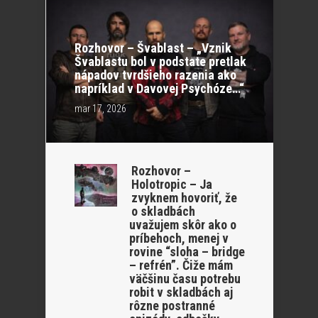
Rozhovor – Švablast – „Vznik
Švablastu bol v podstate pretlak
nápadov tvrdšieho razenia ako
napríklad v Davovej Psychóze…“
mar 17, 2026
Rozhovor –
Holotropic – Ja
zvyknem hovoriť, že
o skladbách
uvažujem skôr ako o
príbehoch, menej v
rovine “sloha – bridge
– refrén”. Čiže mám
väčšinu času potrebu
robit v skladbách aj
rôzne postranné