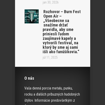
jan 30, 2026
Rozhovor – Burn Fest
Open Air –
„Všeobecne sa
snažíme držať
pravidla, aby sme
priniesli ľudom
zaujímavé kapely a
vytvorili festival, na
ktorý by sme aj sami
išli ako fanúšikovia.“
júl 11, 2025
O nás
Vaša denná porcia metalu, punku,
rocku a ďalších príbuzných hudobných
štýlov. Informácie predovšetkým z