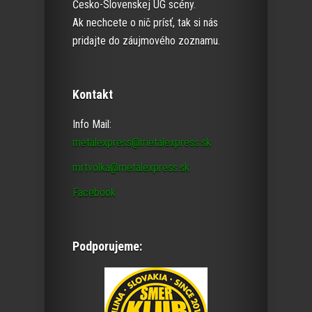
Česko-Slovenskej UG scény.
Ak nechcete o nič prísť, tak si nás
pridajte do záujmového zoznamu.
Kontakt
Info Mail:
metalexpress@metalexpress.sk
mrtvolka@metalexpress.sk
Facebook
Podporujeme: