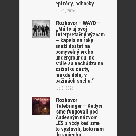
epizódy, odbočky.
mar 1, 2026
Rozhovor – WAYD –
„Má to aj svoj
interpretačný význam
– kapela sa roky
snaží dostať na
pomyselný vrchol
undergroundu, no
stále sa nachádza na
začiatku cesty,
niekde dole, v
bažinách snehu.“
feb 8, 2026
Rozhovor –
Talebringer – Kedysi
sme fungovali pod
čudesným názvom
LËS a vždy keď sme
to vyslovili, bolo nám
do smiechu…