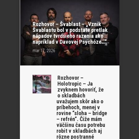
Rozhovor – Švablast – „Vznik
Švablastu bol v podstate pretlak
nápadov tvrdšieho razenia ako
napríklad v Davovej Psychóze…“
mar 17, 2026
Rozhovor –
Holotropic – Ja
zvyknem hovoriť, že
o skladbách
uvažujem skôr ako o
príbehoch, menej v
rovine “sloha – bridge
– refrén”. Čiže mám
väčšinu času potrebu
robit v skladbách aj
rôzne postranné