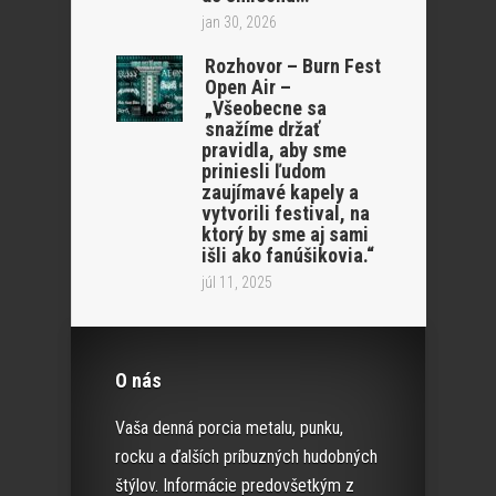
jan 30, 2026
Rozhovor – Burn Fest
Open Air –
„Všeobecne sa
snažíme držať
pravidla, aby sme
priniesli ľudom
zaujímavé kapely a
vytvorili festival, na
ktorý by sme aj sami
išli ako fanúšikovia.“
júl 11, 2025
O nás
Vaša denná porcia metalu, punku,
rocku a ďalších príbuzných hudobných
štýlov. Informácie predovšetkým z