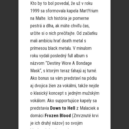
Kto by to bol povedal, že už v roku
1999 sa sformovala kapela MartYrium
na Malte. Ich história je pomerne
pestrá a dlha, ak máte chvíľu čas,
určite si o nich prečítajte. Od začiatku
mali ambíciu hrať death metal s
prímesou black metalu. V minulom
roku vydali posledný full album s
názvom “Destiny Wore A Bondage
Mask“, s ktorým teraz ťahajú aj turné.
Ako bonus sa vám predstaví na pódiu
aj dvojica žien za vokálmi, takže nejde
o klasický koncept s jedným mužským
vokálom. Ako supportujúce kapely sa
predstavia
Down to Hell
z Malaciek a
domáci
Frozen Blood
(Zmrznuté krvi
je ich druhý názov) so svojim