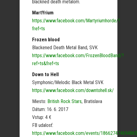
blackned death metalom.
MartYrium
https://www.facebook.com/Martyriumhorde/?
fref=ts
Frozen blood
Blackened Death Metal Band, SVK
https://www.facebook.com/FrozenBloodBand/?
ref=ts&fref=ts
Down to Hell
Symphonic/Melodic Black Metal SVK
https://www.facebook.com/downtohell.sk/
Miesto:
British Rock Stars
, Bratislava
Dátum: 16. 6. 2017
Vstup: 4 €
FB udalosť:
https://www.facebook.com/events/18662747469486