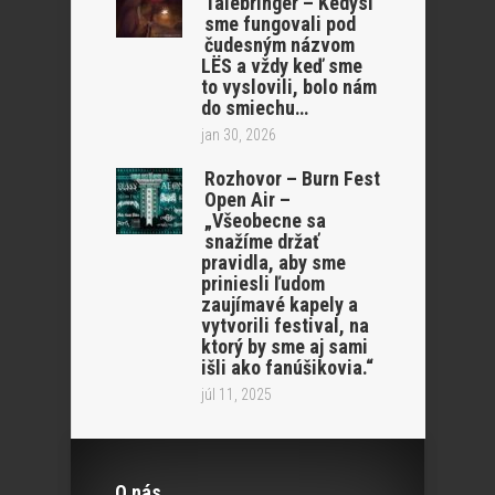
Talebringer – Kedysi
sme fungovali pod
čudesným názvom
LËS a vždy keď sme
to vyslovili, bolo nám
do smiechu…
jan 30, 2026
Rozhovor – Burn Fest
Open Air –
„Všeobecne sa
snažíme držať
pravidla, aby sme
priniesli ľudom
zaujímavé kapely a
vytvorili festival, na
ktorý by sme aj sami
išli ako fanúšikovia.“
júl 11, 2025
O nás