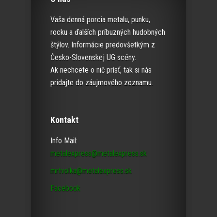
Vaša denná porcia metalu, punku,
rocku a ďalších príbuzných hudobných
štýlov. Informácie predovšetkým z
Česko-Slovenskej UG scény.
Ak nechcete o nič prísť, tak si nás
pridajte do záujmového zoznamu.
Kontakt
Info Mail:
metalexpress@metalexpress.sk
mrtvolka@metalexpress.sk
Facebook