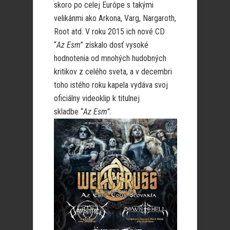
skoro po celej Európe s takými
velikánmi ako Arkona, Varg, Nargaroth,
Root atd. V roku 2015 ich nové CD
“
Az Esm
” získalo dosť vysoké
hodnotenia od mnohých hudobných
kritikov z celého sveta, a v decembri
toho istého roku kapela vydáva svoj
oficiálny videoklip k titulnej
skladbe
“
Az Esm”
.