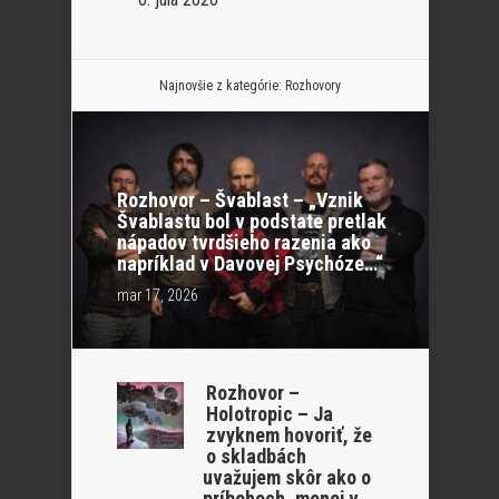
Najnovšie z kategórie:
Rozhovory
Rozhovor – Švablast – „Vznik
Švablastu bol v podstate pretlak
nápadov tvrdšieho razenia ako
napríklad v Davovej Psychóze…“
mar 17, 2026
Rozhovor –
Holotropic – Ja
zvyknem hovoriť, že
o skladbách
uvažujem skôr ako o
príbehoch, menej v