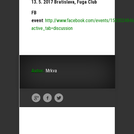
13. 5. 2017 Bratislava, Fuga Club
FB
event
:
http://www.facebook.com/events/158302484
active_tab=discussion
Autor:
Mrkva