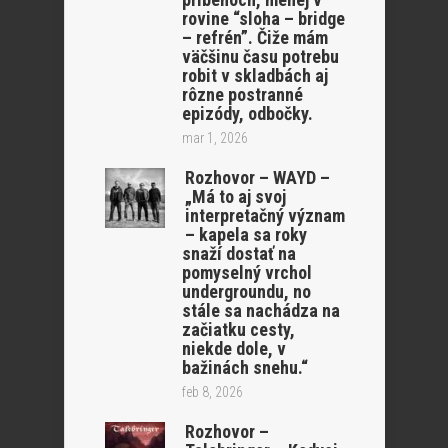
rovine “sloha – bridge
– refrén”. Čiže mám
väčšinu času potrebu
robit v skladbách aj
rôzne postranné
epizódy, odbočky.
mar 1, 2026
Rozhovor – WAYD –
„Má to aj svoj
interpretačný význam
– kapela sa roky
snaží dostať na
pomyselný vrchol
undergroundu, no
stále sa nachádza na
začiatku cesty,
niekde dole, v
bažinách snehu.“
feb 8, 2026
Rozhovor –