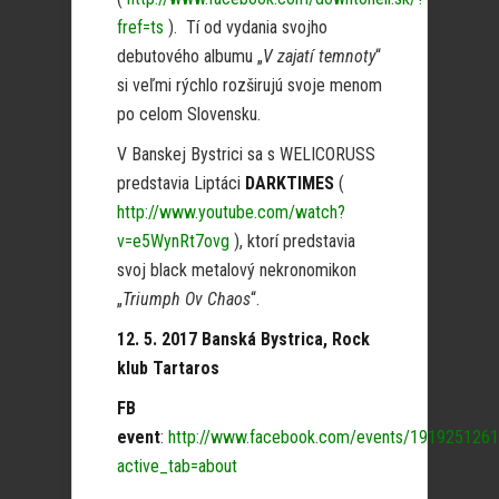
fref=ts
). Tí od vydania svojho
debutového albumu „
V zajatí temnoty
“
si veľmi rýchlo rozširujú svoje menom
po celom Slovensku.
V Banskej Bystrici sa s WELICORUSS
predstavia Liptáci
DARKTIMES
(
http://www.youtube.com/watch?
v=e5WynRt7ovg
), ktorí predstavia
svoj black metalový nekronomikon
„
Triumph Ov Chaos
“.
12. 5. 2017 Banská Bystrica, Rock
klub Tartaros
FB
event
:
http://www.facebook.com/events/191925126
active_tab=about