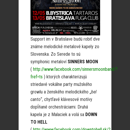
Support im v Bratislave budú robiť dve
známe melodické metalové kapely zo
Slovenska. Zo Serede to sú
symphonic metaloví
SINNERS MOON
(
http://www.facebook.com/sinnersmoonband/?
fref=ts
) ktorých charakterizujú
striedavé vokálne party mužského
growlu a ženského melodického „
bel
canto
“, chytľavé klávesové motívy
dopĺňané orchestráciami. Druhá
kapela je z Malaciek a volá sa
DOWN
TO HELL
(
http://www.facebook.com/downtohell.sk/?