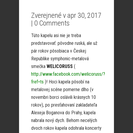
Zverejnené v apr 30, 2017
|
0 Comments
Túto kapelu asi nie je treba
predstavovať: pôvodne ruská, ale už
pár rokov pôsobiaca v Českej
Republike symphonic-metalová
smečka
WELICORUSS
(
http://www.facebook.com/welicoruss/?
fref=ts
)! Hoci kapela pôsobí na
metalovej scéne pomerne dlho (v
novembri borci oslávili krásnych 10
rokov), po presťahovaní zakladateľa
Alexeja Boganova do Prahy, kapela
nabrala nový dych. Behom necelých
dvoch rokov kapela odohrala koncerty