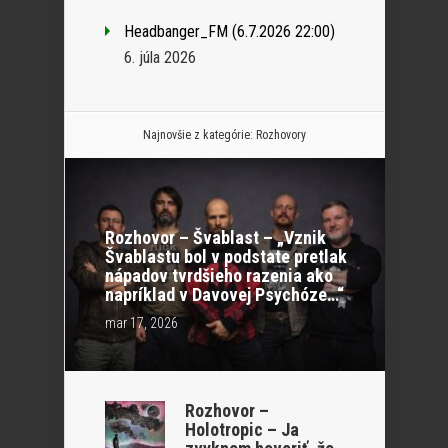
Headbanger_FM (6.7.2026 22:00)
6. júla 2026
Najnovšie z kategórie:
Rozhovory
Rozhovor – Švablast – „Vznik
Švablastu bol v podstate pretlak
nápadov tvrdšieho razenia ako
napríklad v Davovej Psychóze…“
mar 17, 2026
Rozhovor –
Holotropic – Ja