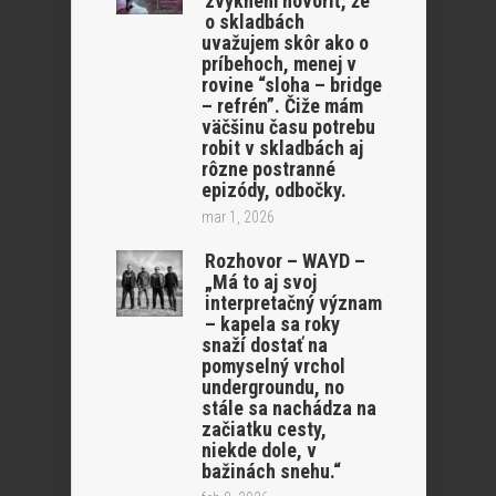
zvyknem hovoriť, že
o skladbách
uvažujem skôr ako o
príbehoch, menej v
rovine “sloha – bridge
– refrén”. Čiže mám
väčšinu času potrebu
robit v skladbách aj
rôzne postranné
epizódy, odbočky.
mar 1, 2026
Rozhovor – WAYD –
„Má to aj svoj
interpretačný význam
– kapela sa roky
snaží dostať na
pomyselný vrchol
undergroundu, no
stále sa nachádza na
začiatku cesty,
niekde dole, v
bažinách snehu.“