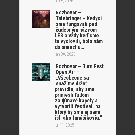
feb 8, 2026
Rozhovor –
Talebringer – Kedysi
sme fungovali pod
čudesným názvom
LËS a vždy keď sme
to vyslovili, bolo nám
do smiechu…
jan 30, 2026
Rozhovor – Burn Fest
Open Air –
„Všeobecne sa
snažíme držať
pravidla, aby sme
priniesli ľudom
zaujímavé kapely a
vytvorili festival, na
ktorý by sme aj sami
išli ako fanúšikovia.“
júl 11, 2025