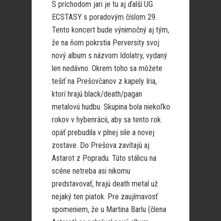
S príchodom jari je tu aj ďalší UG
ECSTASY s poradovým číslom 29.
Tento koncert bude výnimočný aj tým,
že na ňom pokrstia Perversity svoj
nový album s názvom Idolatry, vydaný
len nedávno. Okrem toho sa môžete
tešiť na Prešovčanov z kapely Iria,
ktorí hrajú black/death/pagan
metalovú hudbu. Skupina bola niekoľko
rokov v hybenrácii, aby sa tento rok
opäť prebudila v plnej sile a novej
zostave. Do Prešova zavítajú aj
Astarot z Popradu. Túto stálicu na
scéne netreba asi nikomu
predstavovať, hrajú death metal už
nejaký ten piatok. Pre zaujímavosť
spomeniem, že u Martina Barlu (člena