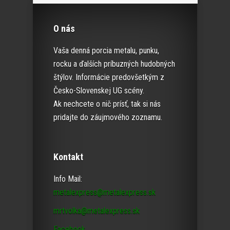
O nás
Vaša denná porcia metalu, punku,
rocku a ďalších príbuzných hudobných
štýlov. Informácie predovšetkým z
Česko-Slovenskej UG scény.
Ak nechcete o nič prísť, tak si nás
pridajte do záujmového zoznamu.
Kontakt
Info Mail:
metalexpress@metalexpress.sk
mrtvolka@metalexpress.sk
Facebook