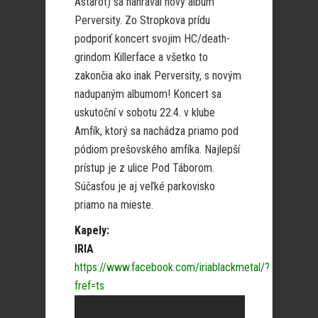
Astarot) sa nahrával nový album
Perversity. Zo Stropkova prídu
podporiť koncert svojim HC/death-
grindom Killerface a všetko to
zakončia ako inak Perversity, s novým
nadupaným albumom! Koncert sa
uskutoční v sobotu 22.4. v klube
Amfík, ktorý sa nachádza priamo pod
pódiom prešovského amfíka. Najlepší
prístup je z ulice Pod Táborom.
Súčasťou je aj veľké parkovisko
priamo na mieste.
Kapely:
IRIA
https://www.facebook.com/iriablackmetal/?
fref=ts